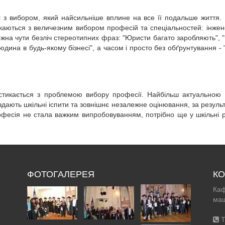
і з вибором, який найсильніше вплине на все її подальше життя.
каються з величезним вибором професій та спеціальностей: інжене
 можна чути безліч стереотипних фраз: "Юристи багато заробляють",
дина в будь-якому бізнесі", а часом і просто без обґрунтування - 
стикається з проблемою вибору професії. Найбільш актуальною 
 здають шкільні іспити та зовнішнє незалежне оцінювання, за резул
фесія не стала важким випробовуванням, потрібно ще у шкільні рок
ФОТОГАЛЕРЕЯ
КО
Каф
маш
Т