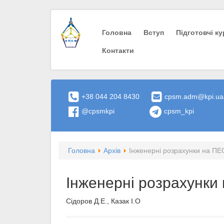
Головна
Вступ
Пiдготовчi к
Контакти
+38 044 204 8430
cpsm.adm@kpi.ua
@cpsmkpi
cpsm_kpi
Головна
Архів
Інженерні розрахунки на ПЕ
Інженерні розрахунки
Сідоров Д.Е., Казак І.О