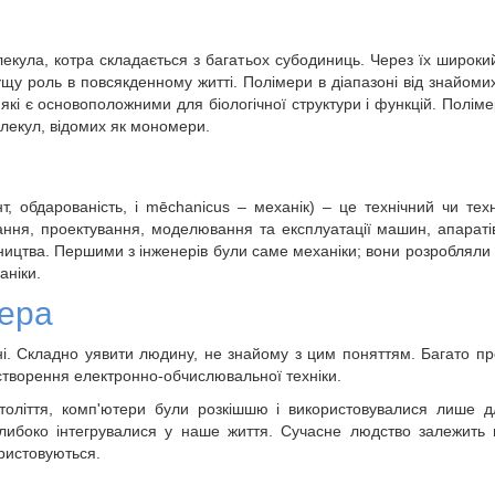
кула, котра складається з багатьох субодиниць. Через їх широкий 
щу роль в повсякденному житті. Полімери в діапазоні від знайоми
 які є основоположними для біологічної структури і функцій. Поліме
лекул, відомих як мономери.
нт, обдарованість, і mēchanicus – механік) – це технічний чи те
ння, проектування, моделювання та експлуатації машин, апаратів
бництва. Першими з інженерів були саме механіки; вони розробляли і
аніки.
нера
ні. Складно уявити людину, не знайому з цим поняттям. Багато пр
 створення електронно-обчислювальної техніки.
століття, комп'ютери були розкішшю і використовувалися лише д
либоко інтегрувалися у наше життя. Сучасне людство залежить 
ористовуються.