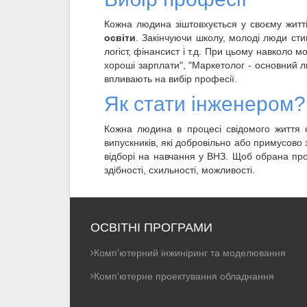
Кожна людина зіштовхується у своєму житт
освіти
. Закінчуючи школу, молоді люди сти
логіст, фінансист і т.д. При цьому навколо
хороші зарплати", "Маркетолог - основний лю
впливають на вибір професії.
Як стати інженером?
Кожна людина в процесі свідомого життя 
випускників, які добровільно або примусово
відборі на навчання у ВНЗ. Щоб обрана про
здібності, схильності, можливості.
ОСВІТНІ ПРОГРАМИ
Комп'ютерний інжиніринг та моделювання
Комп'ютерне проектування обладнання