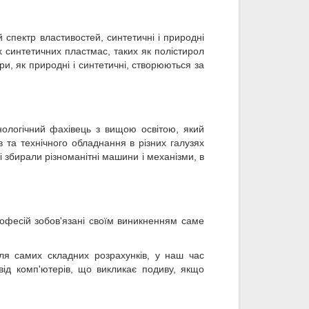
спектр властивостей, синтетичні і природні
х синтетичних пластмас, таких як полістирол
ри, як природні і синтетичні, створюються за
хнологічний фахівець з вищою освітою, який
 та технічного обладнання в різних галузях
 збирали різноманітні машини і механізми, в
офесій зобов'язані своїм виникненням саме
ля самих складних розрахунків, у наш час
від комп'ютерів, що викликає подиву, якщо