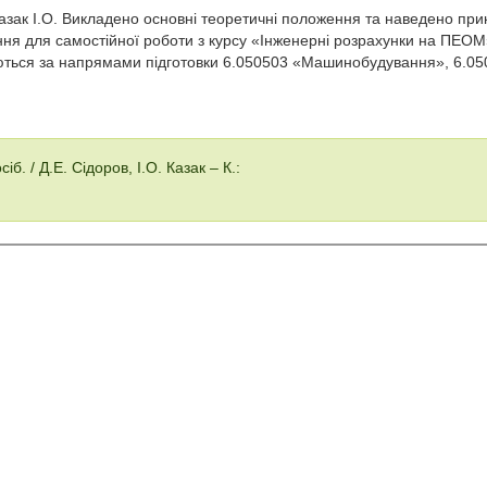
азак І.О. Викладено основні теоретичні положення та наведено при
ння для самостійної роботи з курсу «Інженерні розрахунки на ПЕО
чаються за напрямами підготовки 6.050503 «Машинобудування», 6.0
. / Д.Е. Сідоров, І.О. Казак – К.: