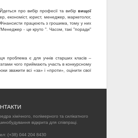
 Йдеться про вибір професії та вибір
вищої
р, економіст, юрист, менеджер, маркетолог,
 "Фінансисти працюють з грошима, тому у них
"Менеджер - це круто ". Часом, такі "поради"
ця проблема є для учнів старших класів –
ьтатами чого приймають участь в конкурсному
и зважити всі «за» і «проти», оцінити свої
НТАКТИ
едра хімічного, полімерного та силікатного
инобудування відкрита для співпраці.
ел: (+38) 044 204 8430