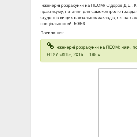
Інженерні розрахунки на ПЕОМ/ Сідоров Д.Е., К
практикуму, питання для самоконтролю і завда
студентів вищих навчальних закладів, які нав
спеціальностей. 50/56
Посилання:
Інженерні розрахунки на ПЕОМ: навч. посіб
НТУУ «КПІ», 2015. – 185 с.