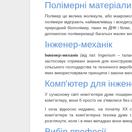
Полімерні матеріали
Полімер це велика молекула, або макромоле
полімери відіграють найважливішу і всюдису
природний біополімер, таких як ДНК і білки,
допомогою полімеризації багатьох малих мо
Інженер-механік
Інженер-механік
(від лат. Ingenium – тала
застосовує отримані знання для конструюва
сільського господарства та технічного виро
яких використовували принципи і закони мех
Комп'ютер для інже
У сучасному світі комп'ютери дуже пошире
комп'ютеру, вони б просто не з'явилися без
І хоча відносно недавно, на початку XX 
комп'ютери та комп'ютерна техніка дуже г
розглянути, коли і в яких випадках вони вик
Вибір професії