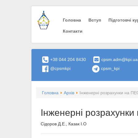
Головна
Вступ
Пiдготовчi к
Контакти
+38 044 204 8430
cpsm.adm@kpi.ua
@cpsmkpi
cpsm_kpi
Головна
Архів
Інженерні розрахунки на ПЕ
Інженерні розрахунки
Сідоров Д.Е., Казак І.О