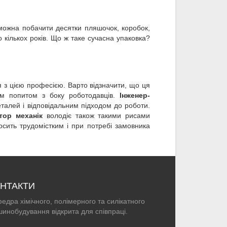
 можна побачити десятки пляшочок, коробок,
 кількох років. Що ж таке сучасна упаковка?
 з цією професією. Варто відзначити, що ця
им попитом з боку роботодавців.
Інженер-
алей і відповідальним підходом до роботи.
тор механік
володіє також такими рисами
досить трудомістким і при потребі замовника
НТАКТИ
едра хімічного, полімерного та силікатного
инобудування відкрита для співпраці.