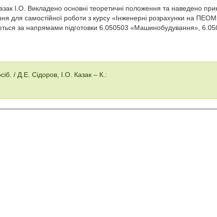
азак І.О. Викладено основні теоретичні положення та наведено при
ння для самостійної роботи з курсу «Інженерні розрахунки на ПЕО
чаються за напрямами підготовки 6.050503 «Машинобудування», 6.0
. / Д.Е. Сідоров, І.О. Казак – К.: