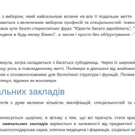
і з вибором, який найсильніше вплине на все її подальше життя.
каються з величезним вибором професій та спеціальностей: інжене
 можна чути безліч стереотипних фраз: "Юристи багато заробляють",
дина в будь-якому бізнесі", а часом і просто без обґрунтування - 
кула, котра складається з багатьох субодиниць. Через їх широкий 
щу роль в повсякденному житті. Полімери в діапазоні від знайоми
 які є основоположними для біологічної структури і функцій. Поліме
лекул, відомих як мономери.
льних закладів
тетів з дуже великою кількістю кваліфікацій, спеціальностей та
еписується щорічно, в зв'язку з тим, що всі прагнуть стати кращ
г навчальних закладів
варіюється в залежності від предметної 
льськогосподарська наука, клінічна медицина і фармація, соціальні н