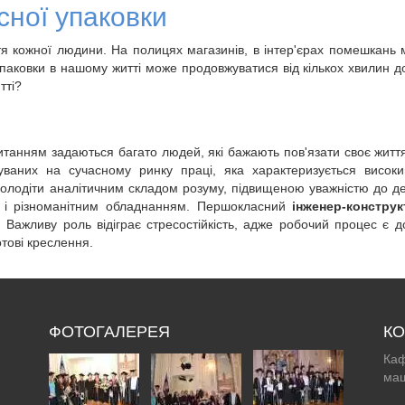
сної упаковки
тя кожної людини. На полицях магазинів, в інтер'єрах помешкань
паковки в нашому житті може продовжуватися від кількох хвилин до
тті?
анням задаються багато людей, які бажають пов'язати своє життя
уваних на сучасному ринку праці, яка характеризується висок
олодіти аналітичним складом розуму, підвищеною уважністю до дет
и і різноманітним обладнанням. Першокласний
інженер-конструк
ь. Важливу роль відіграє стресостійкість, адже робочий процес є 
отові креслення.
ФОТОГАЛЕРЕЯ
КО
Каф
маш