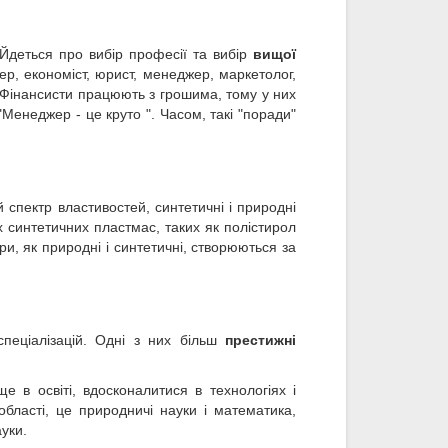
 Йдеться про вибір професії та вибір
вищої
р, економіст, юрист, менеджер, маркетолог,
 "Фінансисти працюють з грошима, тому у них
"Менеджер - це круто ". Часом, такі "поради"
спектр властивостей, синтетичні і природні
х синтетичних пластмас, таких як полістирол
ри, як природні і синтетичні, створюються за
 спеціалізацій. Одні з них більш
престижні
е в освіті, вдосконалитися в технологіях і
області, це природничі науки і математика,
ауки.