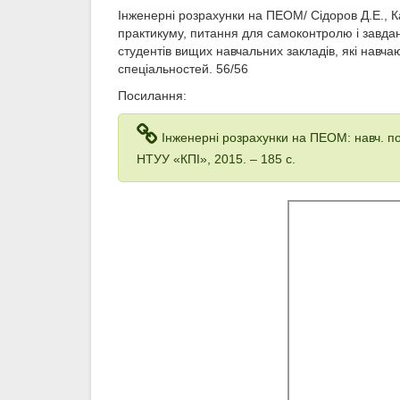
Інженерні розрахунки на ПЕОМ/ Сідоров Д.Е., К
практикуму, питання для самоконтролю і завда
студентів вищих навчальних закладів, які нав
спеціальностей. 56/56
Посилання:
Інженерні розрахунки на ПЕОМ: навч. посіб
НТУУ «КПІ», 2015. – 185 с.