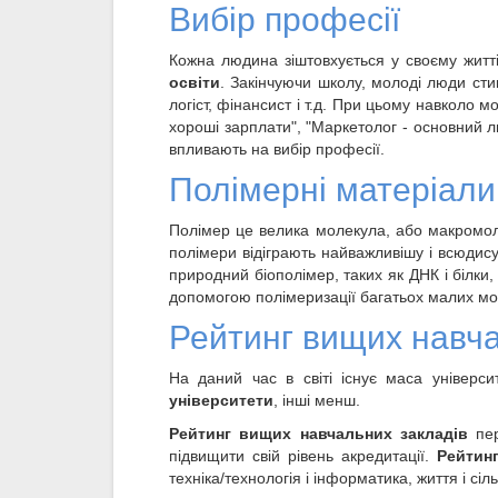
Вибір професії
Кожна людина зіштовхується у своєму житт
освіти
. Закінчуючи школу, молоді люди сти
логіст, фінансист і т.д. При цьому навколо
хороші зарплати", "Маркетолог - основний лю
впливають на вибір професії.
Полімерні матеріали
Полімер це велика молекула, або макромоле
полімери відіграють найважливішу і всюдису
природний біополімер, таких як ДНК і білки,
допомогою полімеризації багатьох малих мо
Рейтинг вищих навча
На даний час в світі існує маса універси
університети
, інші менш.
Рейтинг вищих навчальних закладів
пер
підвищити свій рівень акредитації.
Рейтин
техніка/технологія і інформатика, життя і сі