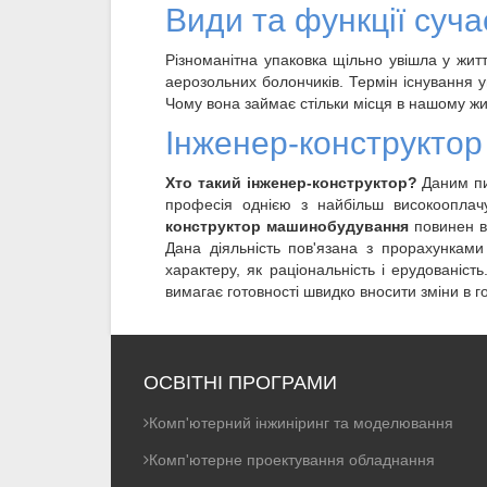
Види та функції суча
Різноманітна упаковка щільно увішла у жит
аерозольних болончиків. Термін існування у
Чому вона займає стільки місця в нашому жи
Інженер-конструктор
Хто такий інженер-конструктор?
Даним пит
професія однією з найбільш високооплач
конструктор машинобудування
повинен в
Дана діяльність пов'язана з прорахункам
характеру, як раціональність і ерудованіст
вимагає готовності швидко вносити зміни в г
ОСВІТНІ ПРОГРАМИ
Комп'ютерний інжиніринг та моделювання
Комп'ютерне проектування обладнання