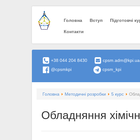
Головна
Вступ
Пiдготовчi к
Контакти
+38 044 204 8430
cpsm.adm@kpi.ua
@cpsmkpi
cpsm_kpi
Головна
Методичні розробки
5 курс
Облад
Обладняння хімічн