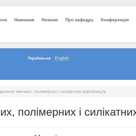
урси
Навчання
Новини
Про кафедру
Конференція
Українська
English
няння хімічних, полімерних і силікатних виробництв
их, полімерних і силікатни