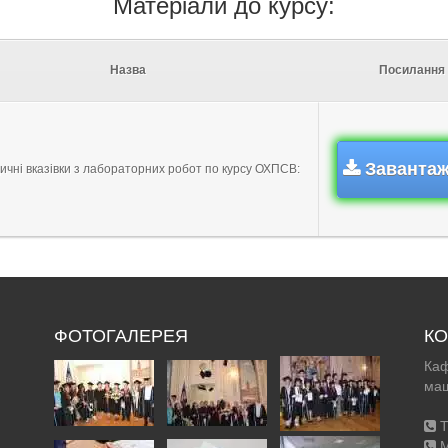
Матеріали до курсу:
Назва
Посилання
Заванта
чні вказівки з лабораторних робот по курсу ОХПСВ:
ФОТОГАЛЕРЕЯ
КО
Каф
маш
Т
М