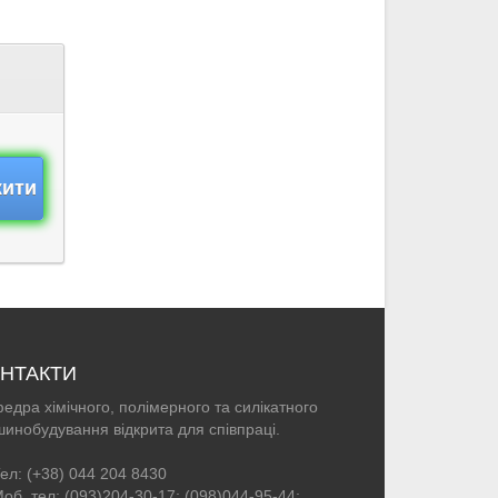
жити
НТАКТИ
едра хімічного, полімерного та силікатного
инобудування відкрита для співпраці.
ел: (+38) 044 204 8430
об. тел: (093)204-30-17; (098)044-95-44;