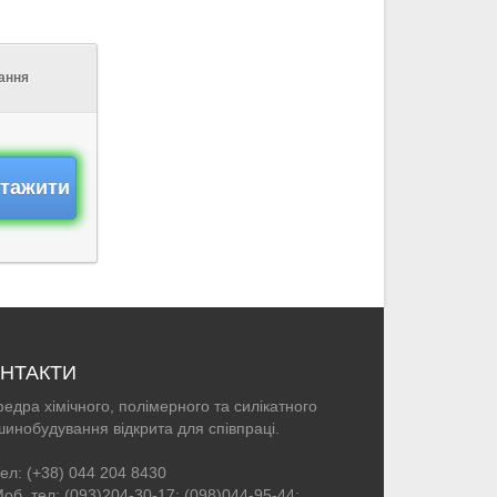
ання
тажити
НТАКТИ
едра хімічного, полімерного та силікатного
инобудування відкрита для співпраці.
ел: (+38) 044 204 8430
об. тел: (093)204-30-17; (098)044-95-44;