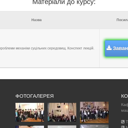
Матеріали до курсу:
Назва
Посил
Заван
проблеми механіки суцільних середовищ. Конспект лекцій.
ФОТОГАЛЕРЕЯ
КО
Каф
маш
Т
М