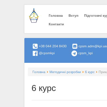
Головна
Вступ
Пiдготовчi к
Контакти
+38 044 204 8430
cpsm.adm@kpi.ua
@cpsmkpi
cpsm_kpi
Головна
Методичні розробки
6 курс
Прик
6 курс