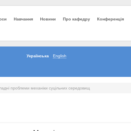
урси
Навчання
Новини
Про кафедру
Конференція
Українська
English
ладні проблеми механіки суцільних середовищ