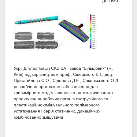
Для ВАТ
УкрНДІпластмаш і СКБ ВАТ завод "Більшовик" (м.
Київ) під керівництвом проф. Сівецького В.І., доц.
Пристайлова С.О., Сідорова Д.Е., Сокольського О.Л.
розроблено програмне забезпечення для
тривимірного моделювання та автоматизованого
проектування робочих органів екструзійного та
пластикаційно-змішувального полімерного
устаткування і серія статичних, динамічних і
комбінованих змішувачів.