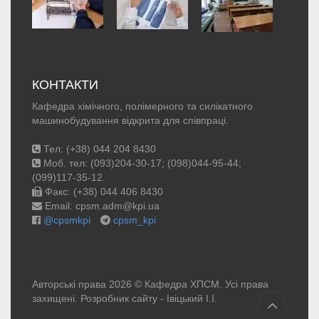
КОНТАКТИ
Кафедра хімічного, полімерного та силікатного
машинобудування відкрита для співпраці.
Тел: (+38) 044 204 8430
Моб. тел: (093)204-30-17; (098)044-95-44;
(099)117-35-12.
Факс: (+38) 044 406 8430
Email: cpsm.adm@kpi.ua
@cpsmkpi
cpsm_kpi
Авторські права 2026 © Кафедра ХПСМ. Усі права
захищені. Розробник сайту -
Івіцький І.І.