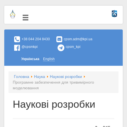
+38 044 204 8430
cpsm.adm@kpi.ua
@cpsmkpi
cpsm_kpi
Українська
English
Головна
Наука
Наукові розробки
Програмне забезпечення для тривимірного
моделювання
Наукові розробки