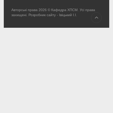
Авторські права 2026 © Кафедра ХПСМ. Усі права
захищені. Розробник сайту -
Івіцький І.І.