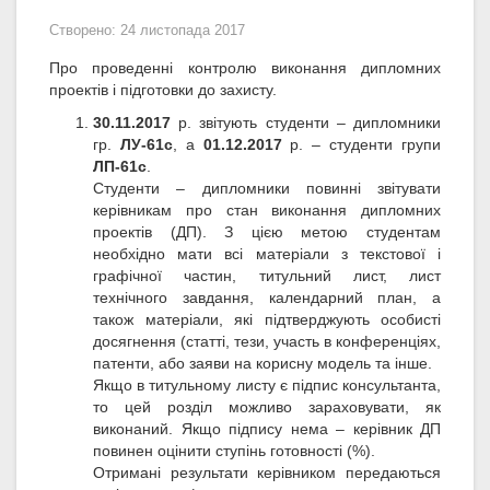
Створено: 24 листопада 2017
Про проведенні контролю виконання дипломних
проектів і підготовки до захисту.
30.11.2017
р. звітують студенти – дипломники
гр.
ЛУ-61с
, а
01.12.2017
р. – студенти групи
ЛП-61с
.
Студенти – дипломники повинні звітувати
керівникам про стан виконання дипломних
проектів (ДП). З цією метою студентам
необхідно мати всі матеріали з текстової і
графічної частин, титульний лист, лист
технічного завдання, календарний план, а
також матеріали, які підтверджують особисті
досягнення (статті, тези, участь в конференціях,
патенти, або заяви на корисну модель та інше.
Якщо в титульному листу є підпис консультанта,
то цей розділ можливо зараховувати, як
виконаний. Якщо підпису нема – керівник ДП
повинен оцінити ступінь готовності (%).
Отримані результати керівником передаються