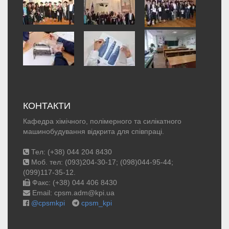
КОНТАКТИ
Кафедра хімічного, полімерного та силікатного
машинобудування відкрита для співпраці.
Тел: (+38) 044 204 8430
Моб. тел: (093)204-30-17; (098)044-95-44;
(099)117-35-12.
Факс: (+38) 044 406 8430
Email: cpsm.adm@kpi.ua
@cpsmkpi
cpsm_kpi