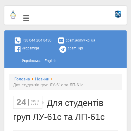
+38 044 204 8430
cpsm.adm@kpi.ua
@cpsmkpi
cpsm_kpi
Українська
English
Головна
Новини
Для студентів груп ЛУ-61с та ЛП-61с
24
Для студентів
ЛИСТ.
2017
груп ЛУ-61с та ЛП-61с