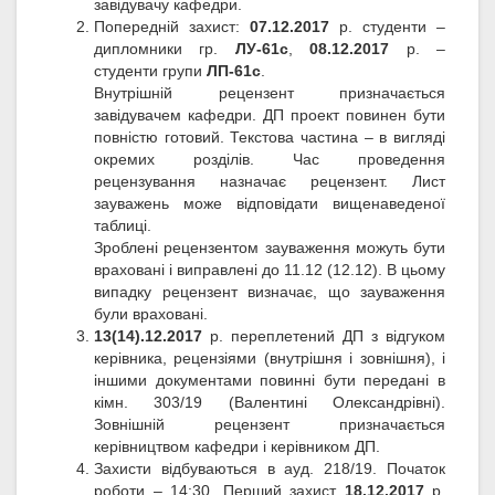
завідувачу кафедри.
Попередній захист:
07.12.2017
р. студенти –
дипломники гр.
ЛУ-61с
,
08.12.2017
р. –
студенти групи
ЛП-61с
.
Внутрішній рецензент призначається
завідувачем кафедри. ДП проект повинен бути
повністю готовий. Текстова частина – в вигляді
окремих розділів. Час проведення
рецензування назначає рецензент. Лист
зауважень може відповідати вищенаведеної
таблиці.
Зроблені рецензентом зауваження можуть бути
враховані і виправлені до 11.12 (12.12). В цьому
випадку рецензент визначає, що зауваження
були враховані.
13(14).12.2017
р. переплетений ДП з відгуком
керівника, рецензіями (внутрішня і зовнішня), і
іншими документами повинні бути передані в
кімн. 303/19 (Валентині Олександрівні).
Зовнішній рецензент призначається
керівництвом кафедри і керівником ДП.
Захисти відбуваються в ауд. 218/19. Початок
роботи – 14:30. Перший захист
18.12.2017
р.