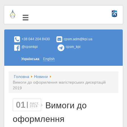
+38 044 204 8430
cpsm.adm@kpi.ua
@cpsmkpi
cpsm_kpi
Українська
English
Головна
Новини
Вимоги до оформлення магістерських дисертацій
2019
01
Вимоги до
ЛИСТ.
2019
оформлення