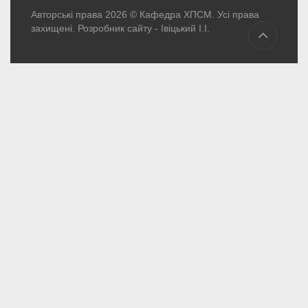
Авторські права 2026 © Кафедра ХПСМ. Усі права
захищені. Розробник сайту -
Івіцький І.І.