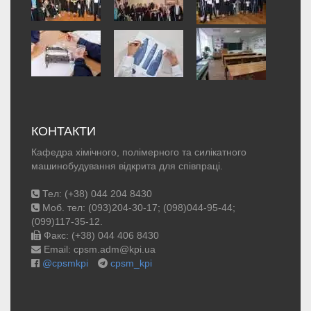
КОНТАКТИ
Кафедра хімічного, полімерного та силікатного
машинобудування відкрита для співпраці.
Тел: (+38) 044 204 8430
Моб. тел: (093)204-30-17; (098)044-95-44;
(099)117-35-12.
Факс: (+38) 044 406 8430
Email: cpsm.adm@kpi.ua
@cpsmkpi
cpsm_kpi