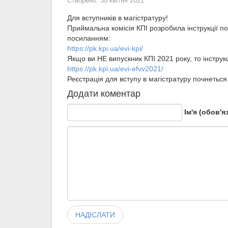
Створено: 30 квітня 2021
Для вступників в магістратуру!
Приймальна комісія КПІ розробила інструкції по
посиланням:
https://pk.kpi.ua/evi-kpi/
Якщо ви НЕ випускник КПІ 2021 року, то інструк
https://pk.kpi.ua/evi-efvv2021/
Реєстрація для вступу в магістратуру почнеться
Додати коментар
Ім'я (обов'я
НАДІСЛАТИ