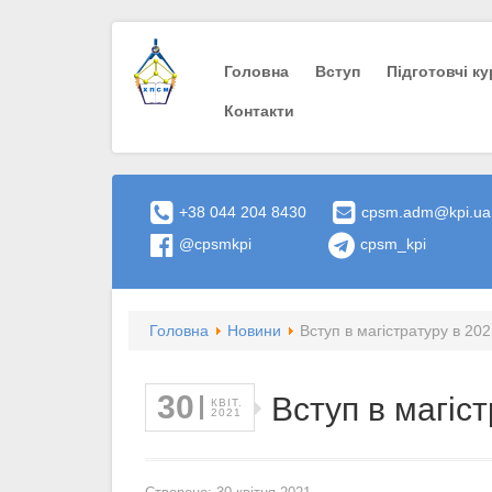
Головна
Вступ
Пiдготовчi к
Контакти
+38 044 204 8430
cpsm.adm@kpi.ua
@cpsmkpi
cpsm_kpi
Головна
Новини
Вступ в магістратуру в 202
30
Вступ в магіст
КВІТ.
2021