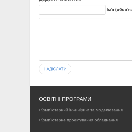
Ім'я (обов'я
НАДІСЛАТИ
ОСВІТНІ ПРОГРАМИ
Комп'ютерний інжиніринг та моделювання
Комп'ютерне проектування обладнання