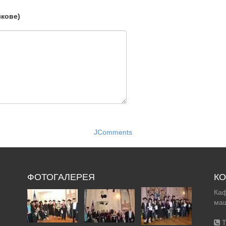
зкове)
JComments
ФОТОГАЛЕРЕЯ
КО
Каф
маш
Т