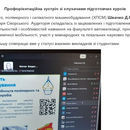
Профорієнтаційна зустріч зі слухачами підготовчих курсів
ого, полімерного і силікатного машинобудування (ХПСМ)
Швачко Д.Г
Ігоря Сікорського. Аудиторія складалась із зацікавлених і підготовлен
льностей і особливостей навчання на факультеті автоматизації, пром
демічної мобільності, участі у міжнародних та локальних наукових пр
ьшу співпрацю вже у статусі взаємин викладачів зі студентами.