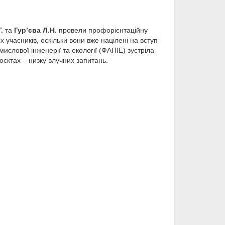
.
та
Гур’єва Л.Н.
провели профорієнтаційну
их учасників, оскільки вони вже націлені на вступ
ислової інженерії та екології (ФАПІЕ) зустріла
оєктах – низку влучних запитань.