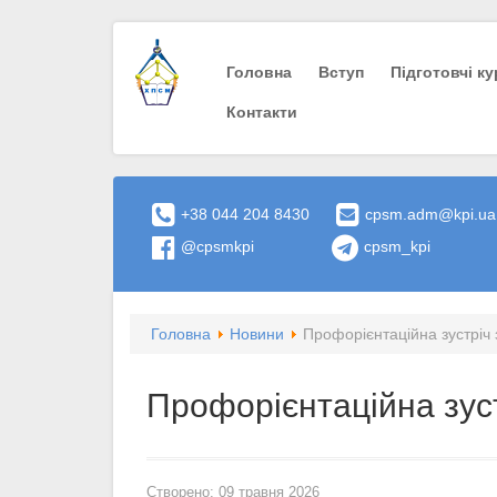
Головна
Вступ
Пiдготовчi к
Контакти
+38 044 204 8430
cpsm.adm@kpi.ua
@cpsmkpi
cpsm_kpi
Головна
Новини
Профорієнтаційна зустріч з
Профорієнтаційна зуст
Створено: 09 травня 2026