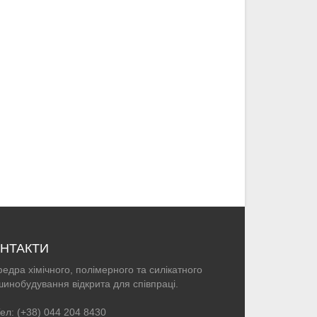
НТАКТИ
едра хімічного, полімерного та силікатного
инобудування відкрита для співпраці.
ел: (+38) 044 204 8430