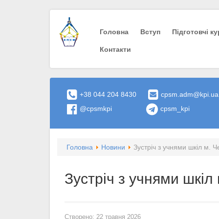
Головна
Вступ
Пiдготовчi к
Контакти
+38 044 204 8430
cpsm.adm@kpi.ua
@cpsmkpi
cpsm_kpi
Головна
Новини
Зустріч з учнями шкіл м. 
Зустріч з учнями шкіл
Створено: 22 травня 2026