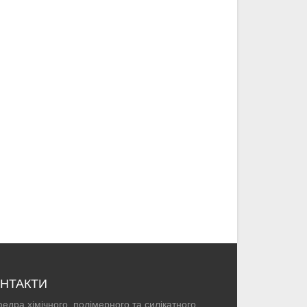
НТАКТИ
едра хімічного, полімерного та силікатного