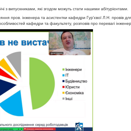
чі з випускниками, які згодом можуть стати нашими абітурієнтами.
яння пров. інженера та асистентки кафедри Гур'євої Л.Н. провів для 
 особливостей кафедри та факультету, розповів про перевагі інженерн