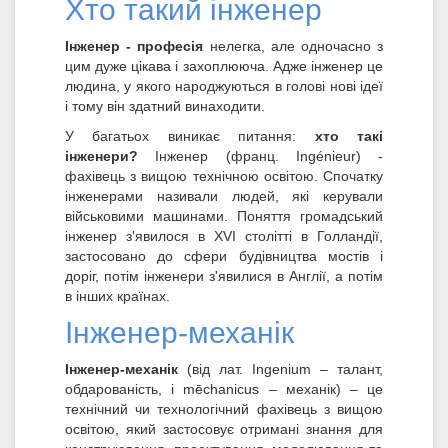
Хто такий інженер
Інженер - професія
нелегка, але одночасно з
цим дуже цікава і захоплююча. Адже інженер це
людина, у якого народжуються в голові нові ідеї
і тому він здатний винаходити.
У багатьох виникає питання:
хто такі
інженери?
Інженер (франц. Ingénieur) -
фахівець з вищою технічною освітою. Спочатку
інженерами називали людей, які керували
військовими машинами. Поняття громадський
інженер з'явилося в XVI столітті в Голландії,
застосовано до сфери будівництва мостів і
доріг, потім інженери з'явилися в Англії, а потім
в інших країнах.
Інженер-механік
Інженер-механік
(від лат. Ingenium – талант,
обдарованість, і mēchanicus – механік) – це
технічний чи технологічний фахівець з вищою
освітою, який застосовує отримані знання для