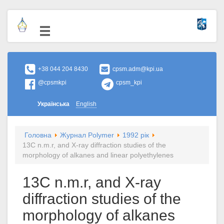
+38 044 204 8430
cpsm.adm@kpi.ua
@cpsmkpi
cpsm_kpi
Українська
English
Головна
Журнал Polymer
1992 рік
13C n.m.r, and X-ray diffraction studies of the
morphology of alkanes and linear polyethylenes
13C n.m.r, and X-ray
diffraction studies of the
morphology of alkanes