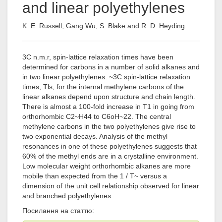
and linear polyethylenes
K. E. Russell, Gang Wu, S. Blake and R. D. Heyding
3C n.m.r, spin-lattice relaxation times have been
determined for carbons in a number of solid alkanes and
in two linear polyethylenes. ~3C spin-lattice relaxation
times, Tls, for the internal methylene carbons of the
linear alkanes depend upon structure and chain length.
There is almost a 100-fold increase in T1 in going from
orthorhombic C2~H44 to C6oH~22. The central
methylene carbons in the two polyethylenes give rise to
two exponential decays. Analysis of the methyl
resonances in one of these polyethylenes suggests that
60% of the methyl ends are in a crystalline environment.
Low molecular weight orthorhombic alkanes are more
mobile than expected from the 1 / T~ versus a
dimension of the unit cell relationship observed for linear
and branched polyethylenes
Посилання на статтю: