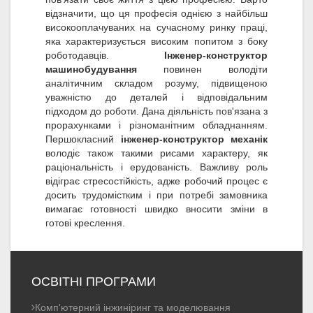
відзначити, що ця професія однією з найбільш
високооплачуваних на сучасному ринку праці,
яка характеризується високим попитом з боку
роботодавців.
Інженер-конструктор
машинобудування
повинен володіти
аналітичним складом розуму, підвищеною
уважністю до деталей і відповідальним
підходом до роботи. Дана діяльність пов'язана з
прорахунками і різноманітним обладнанням.
Першокласний
інженер-конструктор механік
володіє також такими рисами характеру, як
раціональність і ерудованість. Важливу роль
відіграє стресостійкість, адже робочий процес є
досить трудомістким і при потребі замовника
вимагає готовності швидко вносити зміни в
готові креслення.
ОСВІТНІ ПРОГРАМИ
Комп'ютерний інжиніринг та моделювання