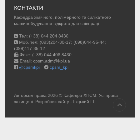
КОНТАКТИ
Кафедра хімічного, полімерного та силікатного
машинобудування відкрита для співпраці.
Тел: (+38) 044 204 8430
Моб. тел: (093)204-30-17; (098)044-95-44;
(099)117-35-12.
Факс: (+38) 044 406 8430
Email: cpsm.adm@kpi.ua
@cpsmkpi
cpsm_kpi
Авторські права 2026 © Кафедра ХПСМ. Усі права
захищені. Розробник сайту -
Івіцький І.І.