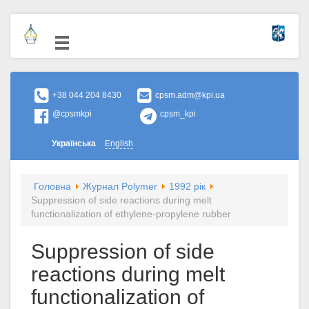
+38 044 204 8430
cpsm.adm@kpi.ua
@cpsmkpi
cpsm_kpi
Українська
English
Головна
Журнал Polymer
1992 рік
Suppression of side reactions during melt
functionalization of ethylene-propylene rubber
Suppression of side
reactions during melt
functionalization of