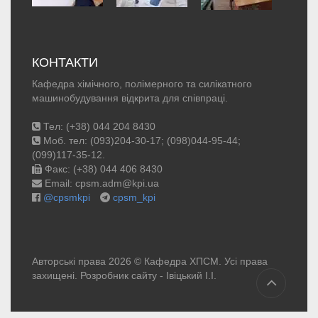
КОНТАКТИ
Кафедра хімічного, полімерного та силікатного
машинобудування відкрита для співпраці.
Тел: (+38) 044 204 8430
Моб. тел: (093)204-30-17; (098)044-95-44;
(099)117-35-12.
Факс: (+38) 044 406 8430
Email: cpsm.adm@kpi.ua
@cpsmkpi
cpsm_kpi
Авторські права 2026 © Кафедра ХПСМ. Усі права
захищені. Розробник сайту -
Івіцький І.І.