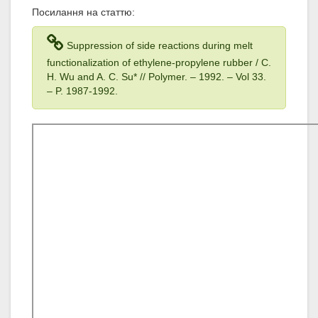
Посилання на статтю:
Suppression of side reactions during melt
functionalization of ethylene-propylene rubber / C.
H. Wu and A. C. Su* // Polymer. – 1992
. – Vol 33
.
– P. 1987-1992.