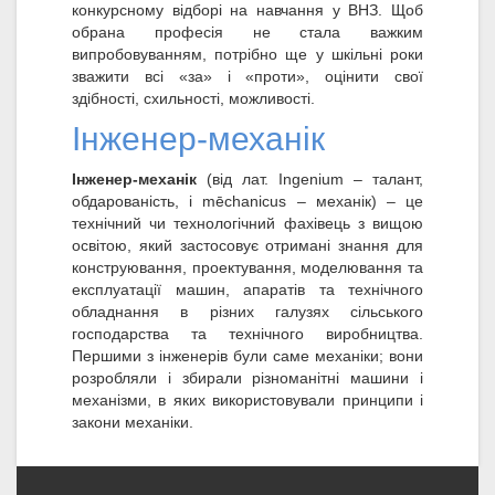
конкурсному відборі на навчання у ВНЗ. Щоб
обрана професія не стала важким
випробовуванням, потрібно ще у шкільні роки
зважити всі «за» і «проти», оцінити свої
здібності, схильності, можливості.
Інженер-механік
Інженер-механік
(від лат. Ingenium – талант,
обдарованість, і mēchanicus – механік) – це
технічний чи технологічний фахівець з вищою
освітою, який застосовує отримані знання для
конструювання, проектування, моделювання та
експлуатації машин, апаратів та технічного
обладнання в різних галузях сільського
господарства та технічного виробництва.
Першими з інженерів були саме механіки; вони
розробляли і збирали різноманітні машини і
механізми, в яких використовували принципи і
закони механіки.