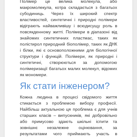
Полімер це велика молекула, або
макромолекула, котра складається з багатьох
субодиниць. Через їх широкий спектр
властивостей, синтетичні і природні полімери
відіграють найважливішу і всюдисущу роль в
повсякденному житті. Полімери в діапазоні від
знайомих синтетичних пластмас, таких як
полістирол природний біополімер, таких як ДНК
і білки, які є основоположними для біологічної
структури і функцій. Полімери, як природні і
синтетичні, створюються за допомогою
полімеризації багатьох малих молекул, відомих
як мономери.
Як стати інженером?
Кожна людина в процесі свідомого життя
стикається з проблемою вибору професії.
Найбільш актуальною ця проблема є для учнів
старших класів – випускників, які добровільно
або примусово здають шкільні іспити та
зовнішнє незалежне оцінювання, за
результатами чого приймають участь в