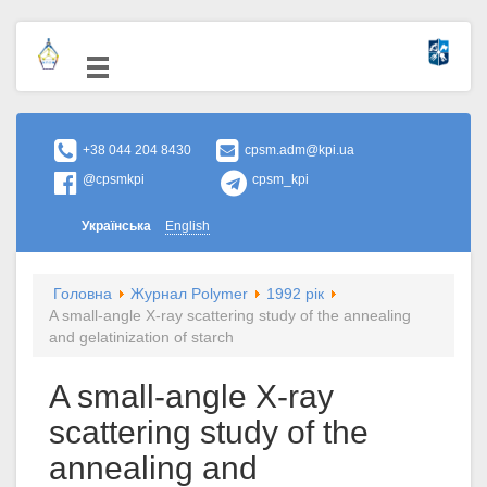
+38 044 204 8430
cpsm.adm@kpi.ua
@cpsmkpi
cpsm_kpi
Українська
English
Головна
Журнал Polymer
1992 рік
A small-angle X-ray scattering study of the annealing
and gelatinization of starch
A small-angle X-ray
scattering study of the
annealing and