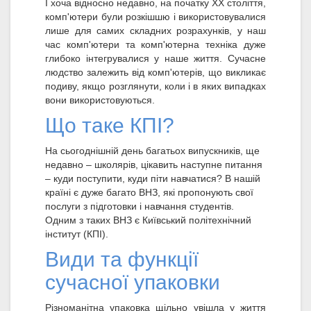
І хоча відносно недавно, на початку XX століття,
комп'ютери були розкішшю і використовувалися
лише для самих складних розрахунків, у наш
час комп'ютери та комп'ютерна техніка дуже
глибоко інтегрувалися у наше життя. Сучасне
людство залежить від комп'ютерів, що викликає
подиву, якщо розглянути, коли і в яких випадках
вони використовуються.
Що таке КПІ?
На сьогоднішній день багатьох випускників, ще
недавно – школярів, цікавить наступне питання
– куди поступити, куди піти навчатися? В нашій
країні є дуже багато ВНЗ, які пропонують свої
послуги з підготовки і навчання студентів.
Одним з таких ВНЗ є Київський політехнічний
інститут (КПІ).
Види та функції
сучасної упаковки
Різноманітна упаковка щільно увішла у життя