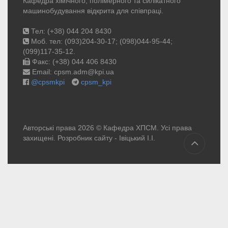
Кафедра хімічного, полімерного та силікатного
машинобудування відкрита для співпраці.
Тел: (+38) 044 204 8430
Моб. тел: (093)204-30-17; (098)044-95-44;
(099)117-35-12.
Факс: (+38) 044 406 8430
Email: cpsm.adm@kpi.ua
@cpsmkpi
cpsm_kpi
Авторські права 2026 © Кафедра ХПСМ. Усі права
захищені. Розробник сайту -
Івіцький І.І.