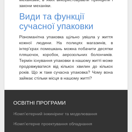
закони механіки.
Види та функції
сучасної упаковки
Різноманітна упаковка щільно увішла у життя
кожної людини. На полицях магазинів, в
інтер'єрах помешкань можна побачити десятки
пляшочок, коробок, аерозольних болончиків.
Термін існування упаковки в нашому житті може
продовжуватися від кількох хвилин до кількох
років. Що ж таке сучасна упаковка? Чому вона
займає стільки місця в нашому житті?
ОСВІТНІ ПРОГРАМИ
Комп'ютерний інжиніринг та моделювання
Комп'ютерне проектування обладнання