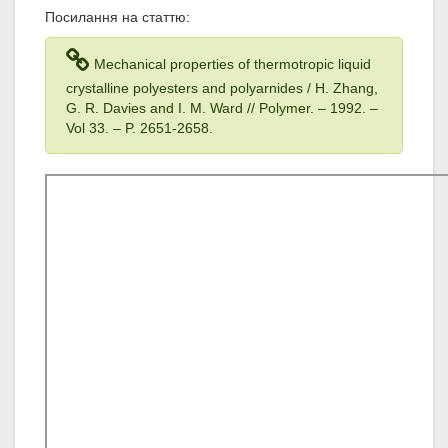
Посилання на статтю:
Mechanical properties of thermotropic liquid
crystalline polyesters and polyarnides / H. Zhang,
G. R. Davies and I. M. Ward // Polymer. – 1992
. –
Vol 33
. – P. 2651-2658.