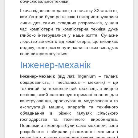
обчислювальної техніки.
І хоча відносно недавно, на початку XX століття,
комп'ютери були розкішшю і використовувалися
лише для самих складних розрахунків, у наш
час комп'ютери та комп'ютерна техніка дуже
глибоко інтегрувалися у наше життя. Сучасне
людство залежить від комп'ютерів, що викликає
подиву, якщо розглянути, коли і в яких випадках
вони використовуються.
Інженер-механік
Інженер-механік
(від лат. Ingenium – талант,
обдарованість, і mēchanicus – механік) – це
технічний чи технологічний фахівець з вищою
освітою, який застосовує отримані знання для
конструювання, проектування, моделювання та
експлуатації машин, апаратів та технічного
обладнання в різних галузях сільського
господарства та технічного виробництва.
Першими з інженерів були саме механіки; вони
розробляли і збирали різноманітні машини і
механізми, в яких використовували принципи і