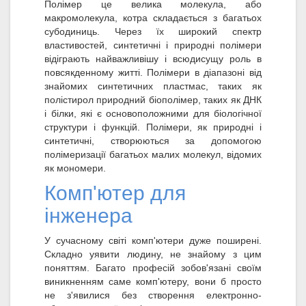
Полімер це велика молекула, або
макромолекула, котра складається з багатьох
субодиниць. Через їх широкий спектр
властивостей, синтетичні і природні полімери
відіграють найважливішу і всюдисущу роль в
повсякденному житті. Полімери в діапазоні від
знайомих синтетичних пластмас, таких як
полістирол природний біополімер, таких як ДНК
і білки, які є основоположними для біологічної
структури і функцій. Полімери, як природні і
синтетичні, створюються за допомогою
полімеризації багатьох малих молекул, відомих
як мономери.
Комп'ютер для
інженера
У сучасному світі комп'ютери дуже поширені.
Складно уявити людину, не знайому з цим
поняттям. Багато професій зобов'язані своїм
виникненням саме комп'ютеру, вони б просто
не з'явилися без створення електронно-