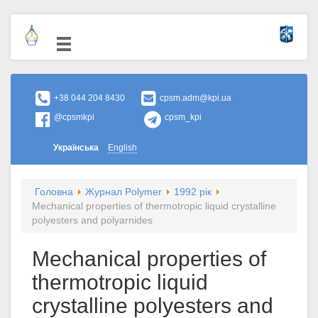
+38 044 204 8430
cpsm.adm@kpi.ua
@cpsmkpi
cpsm_kpi
Українська
English
Головна
Журнал Polymer
1992 рік
Mechanical properties of thermotropic liquid crystalline
polyesters and polyarnides
Mechanical properties of
thermotropic liquid
crystalline polyesters and