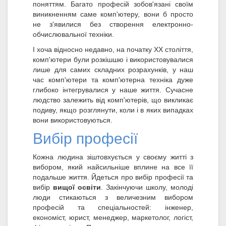
поняттям. Багато професій зобов'язані своїм
виникненням саме комп'ютеру, вони б просто
не з'явилися без створення електронно-
обчислювальної техніки.
І хоча відносно недавно, на початку XX століття,
комп'ютери були розкішшю і використовувалися
лише для самих складних розрахунків, у наш
час комп'ютери та комп'ютерна техніка дуже
глибоко інтегрувалися у наше життя. Сучасне
людство залежить від комп'ютерів, що викликає
подиву, якщо розглянути, коли і в яких випадках
вони використовуються.
Вибір професії
Кожна людина зіштовхується у своєму житті з
вибором, який найсильніше вплине на все її
подальше життя. Йдеться про вибір професії та
вибір
вищої освіти
. Закінчуючи школу, молоді
люди стикаються з величезним вибором
професій та спеціальностей: інженер,
економіст, юрист, менеджер, маркетолог, логіст,