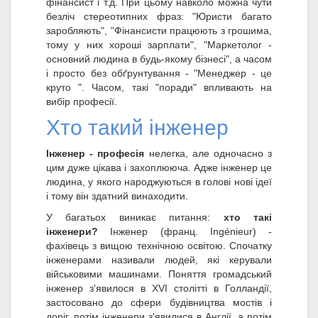
фінансист і т.д. При цьому навколо можна чути
безліч стереотипних фраз: "Юристи багато
заробляють", "Фінансисти працюють з грошима,
тому у них хороші зарплати", "Маркетолог -
основний людина в будь-якому бізнесі", а часом
і просто без обґрунтування - "Менеджер - це
круто ". Часом, такі "поради" впливають на
вибір професії.
Хто такий інженер
Інженер - професія
нелегка, але одночасно з
цим дуже цікава і захоплююча. Адже інженер це
людина, у якого народжуються в голові нові ідеї
і тому він здатний винаходити.
У багатьох виникає питання:
хто такі
інженери?
Інженер (франц. Ingénieur) -
фахівець з вищою технічною освітою. Спочатку
інженерами називали людей, які керували
військовими машинами. Поняття громадський
інженер з'явилося в XVI столітті в Голландії,
застосовано до сфери будівництва мостів і
доріг, потім інженери з'явилися в Англії, а потім