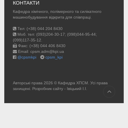
КОНТАКТИ
Кафедра хімічного, полімерного та силікатного
машинобудування відкрита для співпраці.
Тел: (+38) 044 204 8430
Моб. тел: (093)204-30-17; (098)044-95-44;
(099)117-35-12.
Факс: (+38) 044 406 8430
Email: cpsm.adm@kpi.ua
@cpsmkpi
cpsm_kpi
Авторські права 2026 © Кафедра ХПСМ. Усі права
захищені. Розробник сайту -
Івіцький І.І.