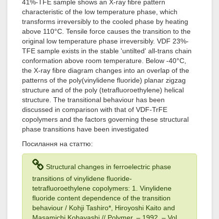
41%-TFE sample shows an X-ray fibre pattern
characteristic of the low temperature phase, which
transforms irreversibly to the cooled phase by heating
above 110°C. Tensile force causes the transition to the
original low temperature phase irreversibly. VDF 23%-
TFE sample exists in the stable 'untilted' all-trans chain
conformation above room temperature. Below -40°C,
the X-ray fibre diagram changes into an overlap of the
patterns of the poly(vinylidene fluoride) planar zigzag
structure and of the poly (tetrafluoroethylene) helical
structure. The transitional behaviour has been
discussed in comparison with that of VDF-TrFE
copolymers and the factors governing these structural
phase transitions have been investigated
Посилання на статтю:
Structural changes in ferroelectric phase
transitions of vinylidene fluoride-
tetrafluoroethylene copolymers: 1. Vinylidene
fluoride content dependence of the transition
behaviour / Kohji Tashiro*, Hiroyoshi Kaito and
Masamichi Kobayashi // Polymer. – 1992
. – Vol