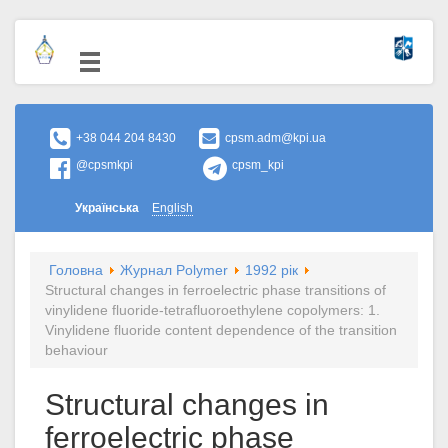
+38 044 204 8430
cpsm.adm@kpi.ua
@cpsmkpi
cpsm_kpi
Українська
English
Головна
Журнал Polymer
1992 рік
Structural changes in ferroelectric phase transitions of
vinylidene fluoride-tetrafluoroethylene copolymers: 1.
Vinylidene fluoride content dependence of the transition
behaviour
Structural changes in
ferroelectric phase