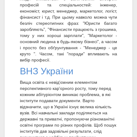
професій та спеціальностей: інженер,
економіст, юрист, менеджер, маркетолог, логіст,
фінансист і т.д. При цьому навколо можна чути
безліч стереотипних фраз: "Юристи багато
заробляють", "Фінансисти працюють з грошима,
тому у них хороші зарплати", "Маркетолог -
основний людина в будь-якому бізнесі", а часом
і просто без обґрунтування - "Менеджер - це
круто ". Часом, такі "поради" впливають на
вибір професії.
ВНЗ України
Вища освіта є невід'ємним елементом
перспективного кар'єрного росту, тому перед
кожним абітурієнтом виникає проблема, в які
інститути подавати документи. Варто
відзначити, що в Україні існує велика кількість
вузів. Всі навчальні заклади поділяються на
державні та приватні, пропонуючи різноманітні
освітні програми по різних профілів. Щоб пошук
інститутів дав задовільні результати, слід