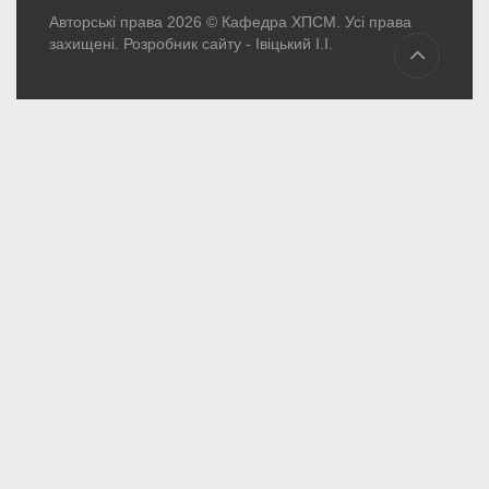
Авторські права 2026 © Кафедра ХПСМ. Усі права
захищені. Розробник сайту -
Івіцький І.І.