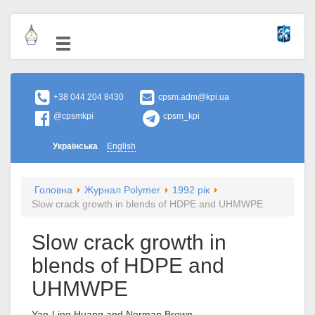
+38 044 204 8430
cpsm.adm@kpi.ua
@cpsmkpi
cpsm_kpi
Українська
English
Головна
Журнал Polymer
1992 рік
Slow crack growth in blends of HDPE and UHMWPE
Slow crack growth in
blends of HDPE and
UHMWPE
Yan-Ling Huang and Norman Brown