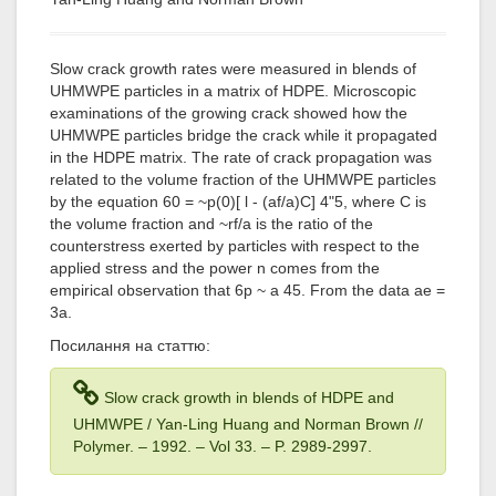
Slow crack growth rates were measured in blends of
UHMWPE particles in a matrix of HDPE. Microscopic
examinations of the growing crack showed how the
UHMWPE particles bridge the crack while it propagated
in the HDPE matrix. The rate of crack propagation was
related to the volume fraction of the UHMWPE particles
by the equation 60 = ~p(0)[ l - (af/a)C] 4"5, where C is
the volume fraction and ~rf/a is the ratio of the
counterstress exerted by particles with respect to the
applied stress and the power n comes from the
empirical observation that 6p ~ a 45. From the data ae =
3a.
Посилання на статтю:
Slow crack growth in blends of HDPE and
UHMWPE / Yan-Ling Huang and Norman Brown //
Polymer. – 1992
. – Vol 33
. – P. 2989-2997.