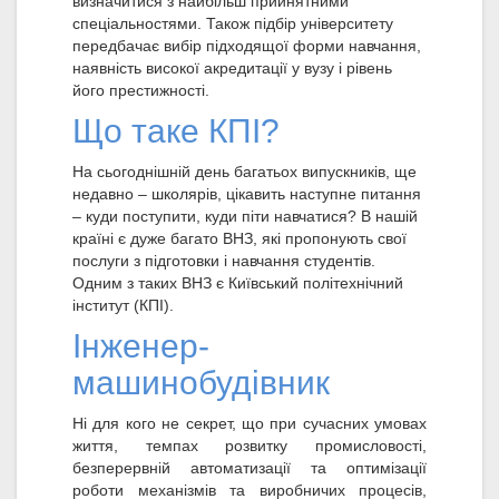
визначитися з найбільш прийнятними
спеціальностями. Також підбір університету
передбачає вибір підходящої форми навчання,
наявність високої акредитації у вузу і рівень
його престижності.
Що таке КПІ?
На сьогоднішній день багатьох випускників, ще
недавно – школярів, цікавить наступне питання
– куди поступити, куди піти навчатися? В нашій
країні є дуже багато ВНЗ, які пропонують свої
послуги з підготовки і навчання студентів.
Одним з таких ВНЗ є Київський політехнічний
інститут (КПІ).
Інженер-
машинобудівник
Ні для кого не секрет, що при сучасних умовах
життя, темпах розвитку промисловості,
безперервній автоматизації та оптимізації
роботи механізмів та виробничих процесів,