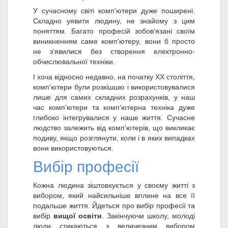
У сучасному світі комп'ютери дуже поширені.
Складно уявити людину, не знайому з цим
поняттям. Багато професій зобов'язані своїм
виникненням саме комп'ютеру, вони б просто
не з'явилися без створення електронно-
обчислювальної техніки.
І хоча відносно недавно, на початку XX століття,
комп'ютери були розкішшю і використовувалися
лише для самих складних розрахунків, у наш
час комп'ютери та комп'ютерна техніка дуже
глибоко інтегрувалися у наше життя. Сучасне
людство залежить від комп'ютерів, що викликає
подиву, якщо розглянути, коли і в яких випадках
вони використовуються.
Вибір професії
Кожна людина зіштовхується у своєму житті з
вибором, який найсильніше вплине на все її
подальше життя. Йдеться про вибір професії та
вибір
вищої освіти
. Закінчуючи школу, молоді
люди стикаються з величезним вибором