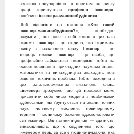
великою популярністю та попитом на ринку
праці користується
професія інженера
,
особливо
інженера-машинобудівника
.
Щоб відповісти на питання «
Хто такий
інженер-машинобудівник?
», необхідно
розуміти , що несе в собі кожне з цих слів
окремо.
Інженер
– це людина, яка отримала
освіту з визначеного фаху.
Інженер
– це
творець техніки.
Інженер
– це особа, що
професійно займається інженерією, тобто на
основі поєднання прикладних наукових знань,
математики та винахідництва знаходить нові
рішення технічних проблем. Тобто, виходячи з
цих загальновживаних визначень слова
«
інженер
» зрозуміло, що цій професії може
присвятити себе лише людина з неабиякими
здібностями, які ґрунтуються на знанні точних
наук, логічному мисленні, невичерпному
терпінні і постійному бажанні вдосконалювати
світ інженерії. Від латини ingenium — здатність,
винахідливість, що є свідченням того, що
інженером перш за все є людина-думаюча, яка