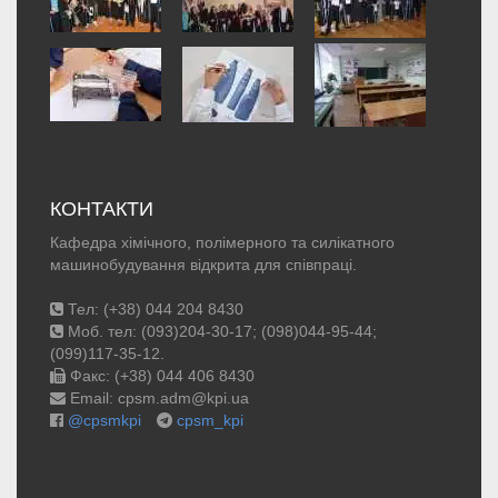
КОНТАКТИ
Кафедра хімічного, полімерного та силікатного
машинобудування відкрита для співпраці.
Тел: (+38) 044 204 8430
Моб. тел: (093)204-30-17; (098)044-95-44;
(099)117-35-12.
Факс: (+38) 044 406 8430
Email: cpsm.adm@kpi.ua
@cpsmkpi
cpsm_kpi