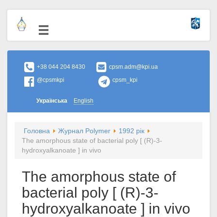
+38 044 204 8430
cpsm.adm@kpi.ua
@cpsmkpi
cpsm_kpi
Українська
English
Головна
Журнал Polymer
1992 рік
The amorphous state of bacterial poly [ (R)-3-
hydroxyalkanoate ] in vivo
The amorphous state of
bacterial poly [ (R)-3-
hydroxyalkanoate ] in vivo