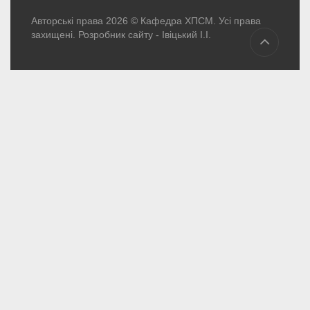
Авторські права 2026 © Кафедра ХПСМ. Усі права
захищені. Розробник сайту -
Івіцький І.І.