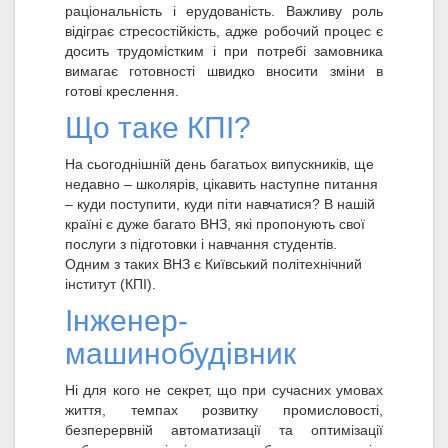
раціональність і ерудованість. Важливу роль
відіграє стресостійкість, адже робочий процес є
досить трудомістким і при потребі замовника
вимагає готовності швидко вносити зміни в
готові креслення.
Що таке КПІ?
На сьогоднішній день багатьох випускників, ще
недавно – школярів, цікавить наступне питання
– куди поступити, куди піти навчатися? В нашій
країні є дуже багато ВНЗ, які пропонують свої
послуги з підготовки і навчання студентів.
Одним з таких ВНЗ є Київський політехнічний
інститут (КПІ).
Інженер-
машинобудівник
Ні для кого не секрет, що при сучасних умовах
життя, темпах розвитку промисловості,
безперервній автоматизації та оптимізації