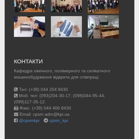
КОНТАКТИ
Кафедра хімічного, полімерного та силікатного
машинобудування відкрита для співпраці.
Тел: (+38) 044 204 8430
Моб. тел: (093)204-30-17; (098)044-95-44;
(099)117-35-12.
Факс: (+38) 044 406 8430
Email: cpsm.adm@kpi.ua
@cpsmkpi
cpsm_kpi