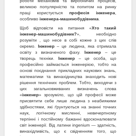
роботи механізмів та виробничих процесів,
великою популярністю та попитом на ринку
праці користується
професія інженера
,
особливо
інженера-машинобудівника
.
Щоб відповісти на питання «
Хто такий
інженер-машинобудівник?
», необхідно
розуміти , що несе в собі кожне з цих слів
окремо.
Інженер
– це людина, яка отримала
освіту з визначеного фаху.
Інженер
– це
творець техніки.
Інженер
– це особа, що
професійно займається інженерією, тобто на
основі поєднання прикладних наукових знань,
математики та винахідництва знаходить нові
рішення технічних проблем. Тобто, виходячи з
цих загальновживаних визначень слова
«
інженер
» зрозуміло, що цій професії може
присвятити себе лише людина з неабиякими
здібностями, які ґрунтуються на знанні точних
наук, логічному мисленні, невичерпному
терпінні і постійному бажанні вдосконалювати
світ інженерії. Від латини ingenium — здатність,
винахідливість, що є свідченням того, що