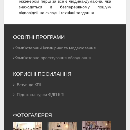
інженером перш за все є людина-думаюча, яка
знаходиться в безперервному пошуку
відповідей на складні технічні завдання.
ОСВІТНІ ПРОГРАМИ
Комп'ютерний інжиніринг та моделювання
Комп'ютерне проектування обладнання
КОРИСНІ ПОСИЛАННЯ
Вступ до КПІ
Підготовчі курси ФДП КПІ
ФОТОГАЛЕРЕЯ