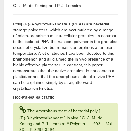
G. J. M. de Koning and P. J. Lemstra
Poly[ (R)-3-hydroxyalkanoate]s (PHAs) are bacterial
storage polyesters, which are accumulated by a range
of micro-organisms as intracellular granules. In contrast
to the isolated PHA, the nascent polymer in the granules
does not crystallize but remains amorphous at ambient
temperature. A lot of studies have been devoted to this
phenomenon and all claimed the in vivo presence of a
highly effective plasticizer. In contrast, this paper
demonstrates that the native granules do not contain a
plasticizer and that the amorphous state of in vivo PHA
can be explained simply by straightforward
crystallization kinetics
Посилання на статтю:
The amorphous state of bacterial poly [
(R)-3-hydroxyalkanoate ] in vivo / G. J. M. de
Koning and P. J. Lemstra // Polymer. – 1992
. – Vol
33
. – P. 3292-3294.