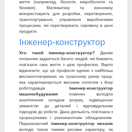
життя (наприклад, біологія, мікробіологія та
біохімія). Математику та економіку
вокористовують для розробки, перетворення,
транспортування, управління виробничими
процесами, які перетворюють сировину в цінні
продукти.
Інженер-конструктор
Хто такий інженер-конструктор?
Даним
питанням задаються багато людей, які бажають
пов'язати своє життя з цією професією. Варто
відзначити, що ця професія однією з найбільш
високооплачуваних на сучасному ринку праці,
яка характеризується високим попитом з боку
роботодавців.
Інженер-конструктор
машинобудування
повинен володіти
аналітичним складом розуму, підвищеною
уважністю до деталей і відповідальним
підходом до роботи. Дана діяльність пов'язана з
прорахунками і різноманітним обладнанням.
Першокласний
інженер-конструктор механік
володіє також такими рисами характеру, як