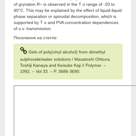
of gryration R~ is observed in the T o range of -20 to
40°C. This may be explained by the effect of liquid-liquid
phase separation or spinodal decomposition, which is
supported by T o and PVA concentration dependences
of u.v. transmission.
Посилання на статтю:
Gels of poly(vinyl alcohol) from dimethyl
sulphoxide/water solutions / Masatoshi Ohkura,
Toshiji Kanaya and Keisuke Kaji // Polymer. –
1992
. – Vol 33
. – P. 3686-3690.