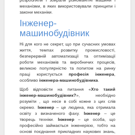
розробляли і збирали різноманітні машини і
механізми, в яких використовували принципи і
закони механіки.
Інженер-
машинобудівник
Ні для кого не секрет, що при сучасних умовах
життя, темпах розвитку промисловості,
безперервній автоматизації та оптимізації
роботи механізмів та виробничих процесів,
великою популярністю та попитом на ринку
праці користується
професія інженера
,
особливо
інженера-машинобудівника
.
Щоб відповісти на питання «
Хто такий
інженер-машинобудівник?
», необхідно
розуміти , що несе в собі кожне з цих слів
окремо.
Інженер
– це людина, яка отримала
освіту з визначеного фаху.
Інженер
– це
творець техніки.
Інженер
– це особа, що
професійно займається інженерією, тобто на
основі поєднання прикладних наукових знань,