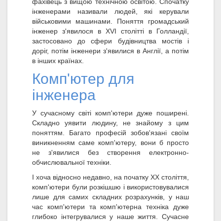
фахівець з вищою технічною освітою. Спочатку
інженерами називали людей, які керували
військовими машинами. Поняття громадський
інженер з'явилося в XVI столітті в Голландії,
застосовано до сфери будівництва мостів і
доріг, потім інженери з'явилися в Англії, а потім
в інших країнах.
Комп'ютер для
інженера
У сучасному світі комп'ютери дуже поширені.
Складно уявити людину, не знайому з цим
поняттям. Багато професій зобов'язані своїм
виникненням саме комп'ютеру, вони б просто
не з'явилися без створення електронно-
обчислювальної техніки.
І хоча відносно недавно, на початку XX століття,
комп'ютери були розкішшю і використовувалися
лише для самих складних розрахунків, у наш
час комп'ютери та комп'ютерна техніка дуже
глибоко інтегрувалися у наше життя. Сучасне