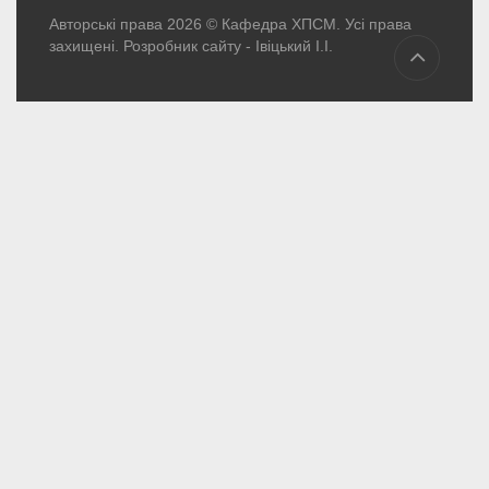
Авторські права 2026 © Кафедра ХПСМ. Усі права
захищені. Розробник сайту -
Івіцький І.І.