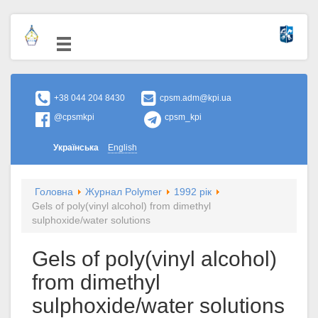
+38 044 204 8430
cpsm.adm@kpi.ua
@cpsmkpi
cpsm_kpi
Українська
English
Головна
Журнал Polymer
1992 рік
Gels of poly(vinyl alcohol) from dimethyl
sulphoxide/water solutions
Gels of poly(vinyl alcohol)
from dimethyl
sulphoxide/water solutions