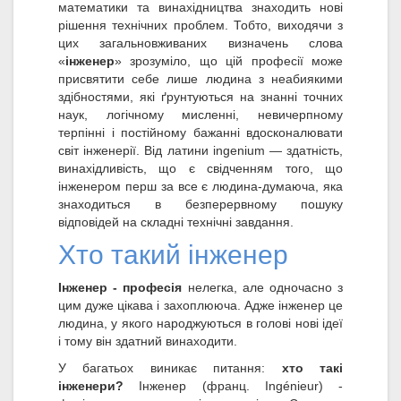
математики та винахідництва знаходить нові
рішення технічних проблем. Тобто, виходячи з
цих загальновживаних визначень слова
«
інженер
» зрозуміло, що цій професії може
присвятити себе лише людина з неабиякими
здібностями, які ґрунтуються на знанні точних
наук, логічному мисленні, невичерпному
терпінні і постійному бажанні вдосконалювати
світ інженерії. Від латини ingenium — здатність,
винахідливість, що є свідченням того, що
інженером перш за все є людина-думаюча, яка
знаходиться в безперервному пошуку
відповідей на складні технічні завдання.
Хто такий інженер
Інженер - професія
нелегка, але одночасно з
цим дуже цікава і захоплююча. Адже інженер це
людина, у якого народжуються в голові нові ідеї
і тому він здатний винаходити.
У багатьох виникає питання:
хто такі
інженери?
Інженер (франц. Ingénieur) -