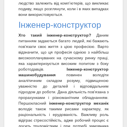
людство залежить від комп'ютерів, що викликає
подиву, якщо розглянути, коли і в яких випадках
вони використовуються.
Інженер-конструктор
Хто такий інженер-конструктор?
Даним
питанням задаються багато людей, які бажають
пов'язати своє життя з цією професією. Варто
відзначити, що ця професія однією з найбільш
високооплачуваних на сучасному ринку праці,
яка характеризується високим попитом з боку
роботодавців.
Інженер-конструктор
машинобудування
повинен володіти
аналітичним складом розуму, підвищеною
уважністю до деталей і відповідальним
підходом до роботи. Дана діяльність пов'язана з
прорахунками і різноманітним обладнанням.
Першокласний
інженер-конструктор механік
володіє також такими рисами характеру, як
раціональність і ерудованість. Важливу роль
відіграє стресостійкість, адже робочий процес є
досить трудомістким і при потребі замовника