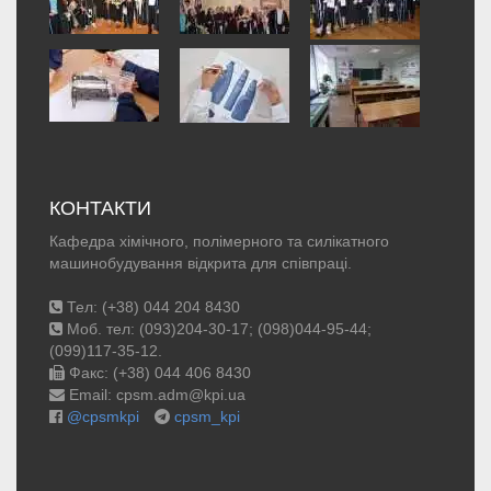
КОНТАКТИ
Кафедра хімічного, полімерного та силікатного
машинобудування відкрита для співпраці.
Тел: (+38) 044 204 8430
Моб. тел: (093)204-30-17; (098)044-95-44;
(099)117-35-12.
Факс: (+38) 044 406 8430
Email: cpsm.adm@kpi.ua
@cpsmkpi
cpsm_kpi