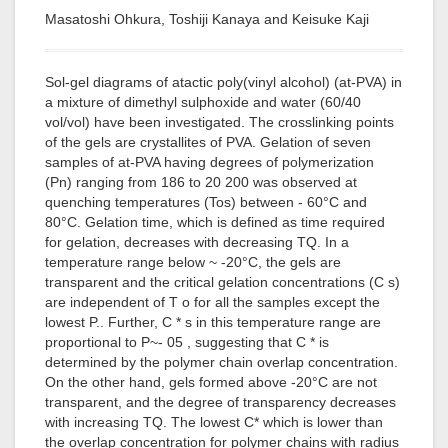
Masatoshi Ohkura, Toshiji Kanaya and Keisuke Kaji
Sol-gel diagrams of atactic poly(vinyl alcohol) (at-PVA) in
a mixture of dimethyl sulphoxide and water (60/40
vol/vol) have been investigated. The crosslinking points
of the gels are crystallites of PVA. Gelation of seven
samples of at-PVA having degrees of polymerization
(Pn) ranging from 186 to 20 200 was observed at
quenching temperatures (Tos) between - 60°C and
80°C. Gelation time, which is defined as time required
for gelation, decreases with decreasing TQ. In a
temperature range below ~ -20°C, the gels are
transparent and the critical gelation concentrations (C s)
are independent of T o for all the samples except the
lowest P.. Further, C * s in this temperature range are
proportional to P~- 05 , suggesting that C * is
determined by the polymer chain overlap concentration.
On the other hand, gels formed above -20°C are not
transparent, and the degree of transparency decreases
with increasing TQ. The lowest C* which is lower than
the overlap concentration for polymer chains with radius