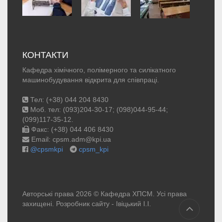
КОНТАКТИ
Кафедра хімічного, полімерного та силікатного
машинобудування відкрита для співпраці.
Тел: (+38) 044 204 8430
Моб. тел: (093)204-30-17; (098)044-95-44;
(099)117-35-12.
Факс: (+38) 044 406 8430
Email: cpsm.adm@kpi.ua
@cpsmkpi
cpsm_kpi
Авторські права 2026 © Кафедра ХПСМ. Усі права
захищені. Розробник сайту -
Івіцький І.І.