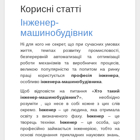
Корисні статті
Інженер-
машинобудівник
Ні для кого не секрет, що при сучасних умовах
життя, темпах розвитку промисловості,
безперервній автоматизації та оптимізації
роботи механізмів та виробничих процесів,
великою популярністю та попитом на ринку
праці користується
професія інженера
,
особливо
інженера-машинобудівника
.
Щоб відповісти на питання «
Хто такий
інженер-машинобудівник?
», необхідно
розуміти , що несе в собі кожне з цих слів
окремо.
Інженер
– це людина, яка отримала
освіту з визначеного фаху.
Інженер
– це
творець техніки.
Інженер
– це особа, що
професійно займається інженерією, тобто на
основі поєднання прикладних наукових знань,