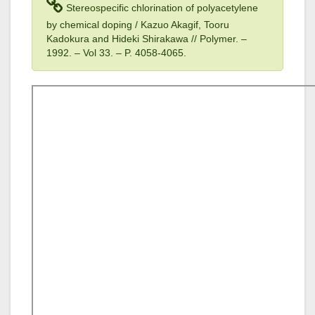
Stereospecific chlorination of polyacetylene
by chemical doping / Kazuo Akagif, Tooru
Kadokura and Hideki Shirakawa // Polymer. –
1992
. – Vol 33
. – P. 4058-4065.