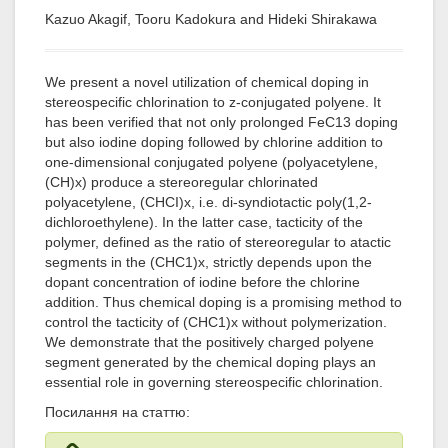
Kazuo Akagif, Tooru Kadokura and Hideki Shirakawa
We present a novel utilization of chemical doping in
stereospecific chlorination to z-conjugated polyene. It
has been verified that not only prolonged FeC13 doping
but also iodine doping followed by chlorine addition to
one-dimensional conjugated polyene (polyacetylene,
(CH)x) produce a stereoregular chlorinated
polyacetylene, (CHCI)x, i.e. di-syndiotactic poly(1,2-
dichloroethylene). In the latter case, tacticity of the
polymer, defined as the ratio of stereoregular to atactic
segments in the (CHC1)x, strictly depends upon the
dopant concentration of iodine before the chlorine
addition. Thus chemical doping is a promising method to
control the tacticity of (CHC1)x without polymerization.
We demonstrate that the positively charged polyene
segment generated by the chemical doping plays an
essential role in governing stereospecific chlorination.
Посилання на статтю: