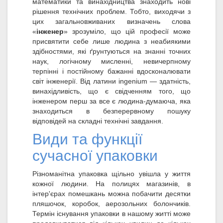
математики та винахідництва знаходить нові
рішення технічних проблем. Тобто, виходячи з
цих загальновживаних визначень слова
«
інженер
» зрозуміло, що цій професії може
присвятити себе лише людина з неабиякими
здібностями, які ґрунтуються на знанні точних
наук, логічному мисленні, невичерпному
терпінні і постійному бажанні вдосконалювати
світ інженерії. Від латини ingenium — здатність,
винахідливість, що є свідченням того, що
інженером перш за все є людина-думаюча, яка
знаходиться в безперервному пошуку
відповідей на складні технічні завдання.
Види та функції
сучасної упаковки
Різноманітна упаковка щільно увішла у життя
кожної людини. На полицях магазинів, в
інтер'єрах помешкань можна побачити десятки
пляшочок, коробок, аерозольних болончиків.
Термін існування упаковки в нашому житті може