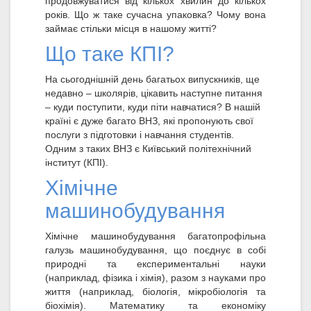
продовжуватися від кількох хвилин до кількох
років. Що ж таке сучасна упаковка? Чому вона
займає стільки місця в нашому житті?
Що таке КПІ?
На сьогоднішній день багатьох випускників, ще
недавно – школярів, цікавить наступне питання
– куди поступити, куди піти навчатися? В нашій
країні є дуже багато ВНЗ, які пропонують свої
послуги з підготовки і навчання студентів.
Одним з таких ВНЗ є Київський політехнічний
інститут (КПІ).
Хімічне
машинобудування
Хімічне машинобудування багатопрофільна
галузь машинобудування, що поєднує в собі
природні та експериментальні науки
(наприклад, фізика і хімія), разом з науками про
життя (наприклад, біологія, мікробіологія та
біохімія). Математику та економіку