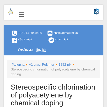
+38 044 204 8430
cpsm.adm@kpi.ua
@cpsmkpi
cpsm_kpi
Українська
English
Головна
Журнал Polymer
1992 рік
Stereospecific chlorination of polyacetylene by chemical
doping
Stereospecific chlorination
of polyacetylene by
chemical doping