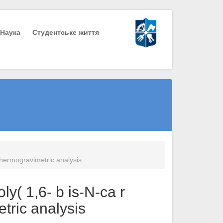
Наука
Студентське життя
 thermogravimetric analysis
ly( 1,6- b is-N-ca r
etric analysis