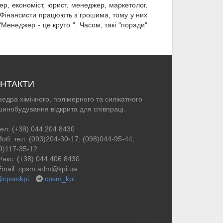
р, економіст, юрист, менеджер, маркетолог,
 "Фінансисти працюють з грошима, тому у них
"Менеджер - це круто ". Часом, такі "поради"
НТАКТИ
едра хімічного, полімерного та силікатного
инобудування відкрита для співпраці.
ел: (+38) 044 204 8430
об. тел: (093)204-30-17; (098)044-95-44;
9)117-35-12.
акс: (+38) 044 406 8430
mail: cpsm.adm@kpi.ua
@cpsmkpi
cpsm_kpi