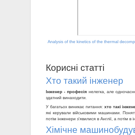
Analysis of the kinetics of the thermal decomp
Корисні статті
Хто такий інженер
Інженер - професія
нелегка, але одночасно
здатний винаходити.
У багатьох виникає питання:
хто такі інже
які керували військовими машинами. Поняття
потім інженери з'явилися в Англії, а потім в 
Хімічне машинобуду