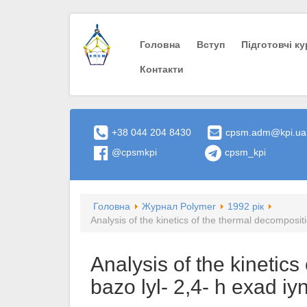
Головна
Вступ
Пiдготовчi к
Контакти
+38 044 204 8430
cpsm.adm@kpi.ua
@cpsmkpi
cpsm_kpi
Головна
Журнал Polymer
1992 рік
Analysis of the kinetics of the thermal decompositi
Analysis of the kinetics
bazo lyl- 2,4- h exad i