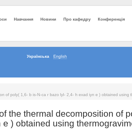
урси
Навчання
Новини
Про кафедру
Конференція
Українська
English
on of poly( 1,6- b is-N-ca r bazo lyl- 2,4- h exad iyn e ) obtained using
 of the thermal decomposition of po
yn e ) obtained using thermogravim