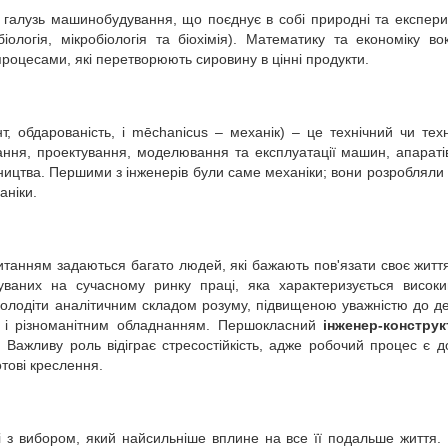
алузь машинобудування, що поєднує в собі природні та експериме
ологія, мікробіологія та біохімія). Математику та економіку в
роцесами, які перетворюють сировину в цінні продукти.
нт, обдарованість, і mēchanicus – механік) – це технічний чи те
ння, проектування, моделювання та експлуатації машин, апаратів
бництва. Першими з інженерів були саме механіки; вони розробляли і
аніки.
анням задаються багато людей, які бажають пов'язати своє життя
уваних на сучасному ринку праці, яка характеризується висок
олодіти аналітичним складом розуму, підвищеною уважністю до дет
и і різноманітним обладнанням. Першокласний
інженер-конструк
ь. Важливу роль відіграє стресостійкість, адже робочий процес є 
отові креслення.
і з вибором, який найсильніше вплине на все її подальше життя.