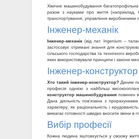
Хімічне машинобудування багатопрофільна г
разом з науками про життя (наприклад, бі
транспортування, управління виробничими п
Інженер-механік
Інженер-механік
(від лат. Ingenium – тала
застосовує отримані знання для конструюва
сільського господарства та технічного виро
яких використовували принципи і закони мех
Інженер-конструктор
Хто такий інженер-конструктор?
Даним пит
професія однією з найбільш високооплач
конструктор машинобудування
повинен в
Дана діяльність пов'язана з прорахункам
характеру, як раціональність і ерудованіст
вимагає готовності швидко вносити зміни в г
Вибір професії
Кожна людина зіштовхується у своєму житт