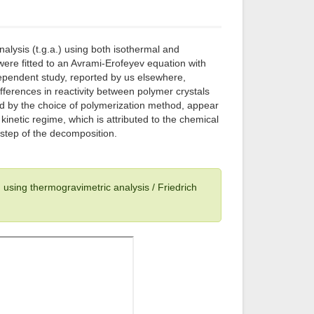
lysis (t.g.a.) using both isothermal and
re fitted to an Avrami-Erofeyev equation with
ependent study, reported by us elsewhere,
ifferences in reactivity between polymer crystals
ed by the choice of polymerization method, appear
kinetic regime, which is attributed to the chemical
 step of the decomposition.
d using thermogravimetric analysis / Friedrich