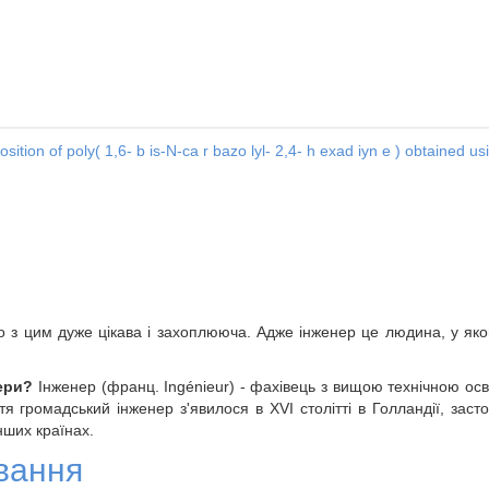
osition of poly( 1,6- b is-N-ca r bazo lyl- 2,4- h exad iyn e ) obtained 
 з цим дуже цікава і захоплююча. Адже інженер це людина, у якого
нери?
Інженер (франц. Ingénieur) - фахівець з вищою технічною ос
 громадський інженер з'явилося в XVI столітті в Голландії, засто
інших країнах.
вання