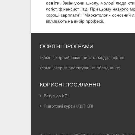
освіти
. Закінчуючи школу, молоді люди сти
логіст, фінансист і т.д. При цьому навколо
хороші зарплати", "Маркетолог - основний лю
впливають на вибір професії.
ОСВІТНІ ПРОГРАМИ
Комп'ютерний інжиніринг та моделювання
Комп'ютерне проектування обладнання
КОРИСНІ ПОСИЛАННЯ
Вступ до КПІ
Підготовчі курси ФДП КПІ