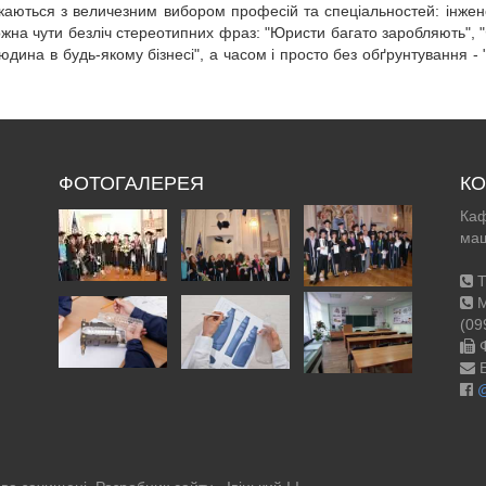
каються з величезним вибором професій та спеціальностей: інжене
 можна чути безліч стереотипних фраз: "Юристи багато заробляють",
дина в будь-якому бізнесі", а часом і просто без обґрунтування - 
ФОТОГАЛЕРЕЯ
КО
Каф
маш
Т
М
(09
Ф
E