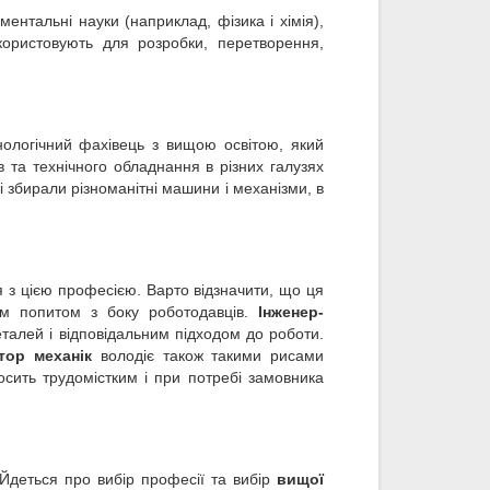
нтальні науки (наприклад, фізика і хімія),
окористовують для розробки, перетворення,
хнологічний фахівець з вищою освітою, який
 та технічного обладнання в різних галузях
 збирали різноманітні машини і механізми, в
 з цією професією. Варто відзначити, що ця
им попитом з боку роботодавців.
Інженер-
алей і відповідальним підходом до роботи.
тор механік
володіє також такими рисами
досить трудомістким і при потребі замовника
 Йдеться про вибір професії та вибір
вищої