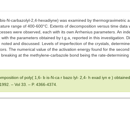
-bis-N-carbazolyl-2,4-hexadiyne) was examined by thermogravimetric ana
re range of 400-600°C. Extents of decomposition versus time data we
cesses were observed, each with its own Arrhenius parameters. An ind
t with the parameters obtained by t.g.a, reported in this investigation. D
noted and discussed. Levels of imperfection of the crystals, determin
tors. The numerical value of the activation energy found for the second 
ond breaking at the methylene-carbazole bond being the rate-determining
omposition of poly( 1,6- b is-N-ca r bazo lyl- 2,4- h exad iyn e ) obtaine
 1992
. – Vol 33
. – P. 4366-4374.