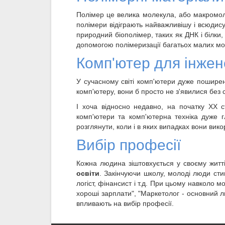
Полімер це велика молекула, або макромоле
полімери відіграють найважливішу і всюдису
природний біополімер, таких як ДНК і білки,
допомогою полімеризації багатьох малих мо
Комп'ютер для інже
У сучасному світі комп'ютери дуже пошире
комп'ютеру, вони б просто не з'явилися без
І хоча відносно недавно, на початку XX 
комп'ютери та комп'ютерна техніка дуже г
розглянути, коли і в яких випадках вони вик
Вибір професії
Кожна людина зіштовхується у своєму житт
освіти
. Закінчуючи школу, молоді люди сти
логіст, фінансист і т.д. При цьому навколо
хороші зарплати", "Маркетолог - основний лю
впливають на вибір професії.