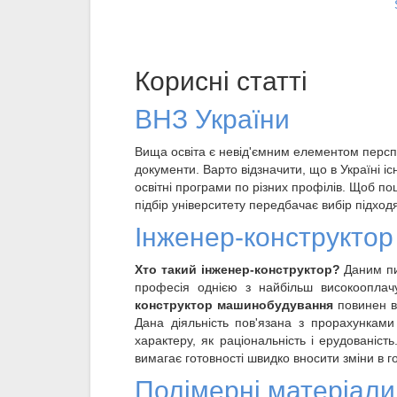
Корисні статті
ВНЗ України
Вища освіта є невід'ємним елементом перспе
документи. Варто відзначити, що в Україні іс
освітні програми по різних профілів. Щоб по
підбір університету передбачає вибір підходя
Інженер-конструктор
Хто такий інженер-конструктор?
Даним пит
професія однією з найбільш високооплач
конструктор машинобудування
повинен в
Дана діяльність пов'язана з прорахункам
характеру, як раціональність і ерудованіст
вимагає готовності швидко вносити зміни в г
Полімерні матеріали