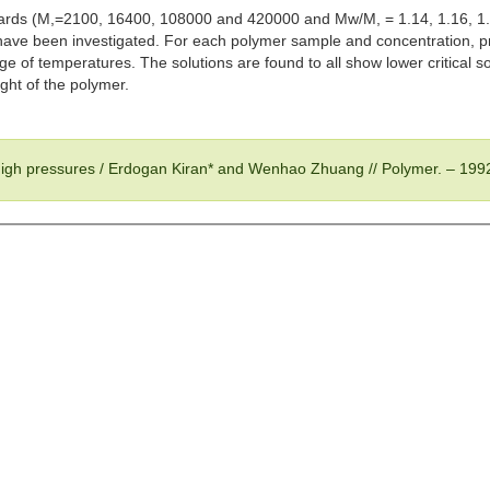
ndards (M,=2100, 16400, 108000 and 420000 and Mw/M, = 1.14, 1.16, 1.
have been investigated. For each polymer sample and concentration, pre
 of temperatures. The solutions are found to all show lower critical 
ght of the polymer.
t high pressures / Erdogan Kiran* and Wenhao Zhuang // Polymer. – 199