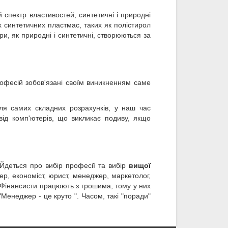
спектр властивостей, синтетичні і природні
х синтетичних пластмас, таких як полістирол
ри, як природні і синтетичні, створюються за
офесій зобов'язані своїм виникненням саме
ля самих складних розрахунків, у наш час
від комп'ютерів, що викликає подиву, якщо
 Йдеться про вибір професії та вибір
вищої
р, економіст, юрист, менеджер, маркетолог,
 "Фінансисти працюють з грошима, тому у них
"Менеджер - це круто ". Часом, такі "поради"