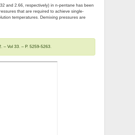
32 and 2.66, respectively) in n-pentane has been
ssures that are required to achieve single-
solution temperatures. Demixing pressures are
2
. – Vol 33
. – P. 5259-5263.