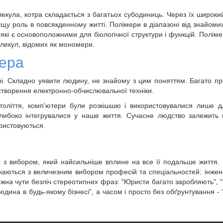
кула, котра складається з багатьох субодиниць. Через їх широкий 
щу роль в повсякденному житті. Полімери в діапазоні від знайоми
 які є основоположними для біологічної структури і функцій. Поліме
лекул, відомих як мономери.
нера
ні. Складно уявити людину, не знайому з цим поняттям. Багато пр
 створення електронно-обчислювальної техніки.
століття, комп'ютери були розкішшю і використовувалися лише д
либоко інтегрувалися у наше життя. Сучасне людство залежить 
ористовуються.
і з вибором, який найсильніше вплине на все її подальше життя.
каються з величезним вибором професій та спеціальностей: інжене
 можна чути безліч стереотипних фраз: "Юристи багато заробляють",
дина в будь-якому бізнесі", а часом і просто без обґрунтування - 