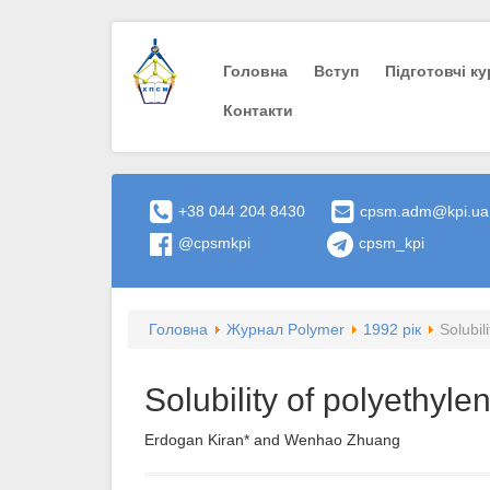
Головна
Вступ
Пiдготовчi к
Контакти
+38 044 204 8430
cpsm.adm@kpi.ua
@cpsmkpi
cpsm_kpi
Головна
Журнал Polymer
1992 рік
Solubil
Solubility of polyethyl
Erdogan Kiran* and Wenhao Zhuang