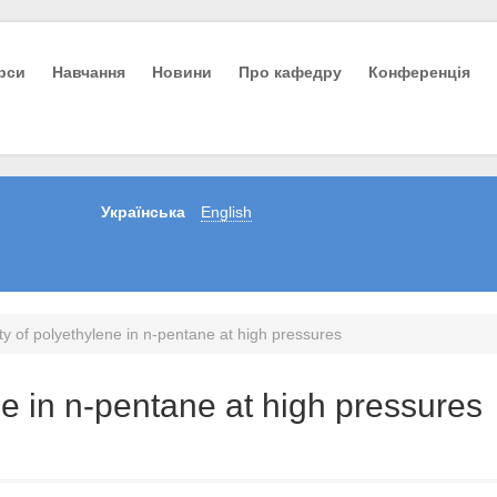
урси
Навчання
Новини
Про кафедру
Конференція
Українська
English
ity of polyethylene in n-pentane at high pressures
ene in n-pentane at high pressures