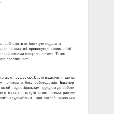
.
 проблема, в які інститути подавати
жавні та приватні, пропонуючи різноманітні
льш прийнятними спеціальностями. Також
його престижності.
 з цією професією. Варто відзначити, що ця
им попитом з боку роботодавців.
Інженер-
алей і відповідальним підходом до роботи.
тор механік
володіє також такими рисами
досить трудомістким і при потребі замовника