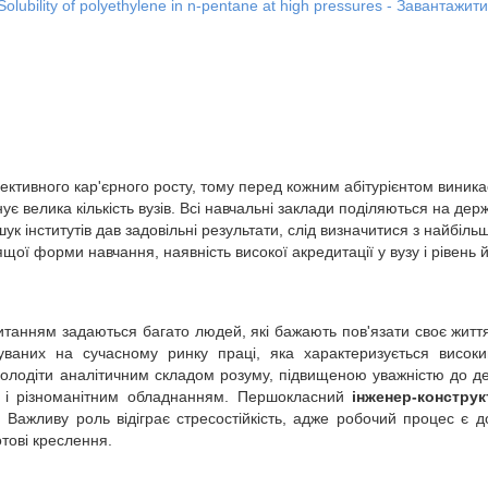
Solubility of polyethylene in n-pentane at high pressures - Завантажити
ктивного кар'єрного росту, тому перед кожним абітурієнтом виникає
нує велика кількість вузів. Всі навчальні заклади поділяються на дер
шук інститутів дав задовільні результати, слід визначитися з найбі
щої форми навчання, наявність високої акредитації у вузу і рівень 
анням задаються багато людей, які бажають пов'язати своє життя
уваних на сучасному ринку праці, яка характеризується висок
олодіти аналітичним складом розуму, підвищеною уважністю до дет
и і різноманітним обладнанням. Першокласний
інженер-конструк
ь. Важливу роль відіграє стресостійкість, адже робочий процес є 
отові креслення.