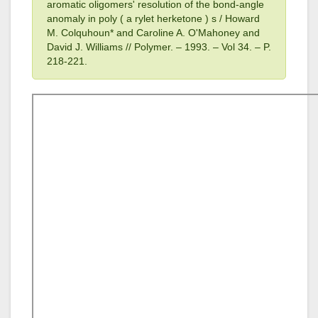
aromatic oligomers' resolution of the bond-angle
anomaly in poly ( a rylet herketone ) s / Howard
M. Colquhoun* and Caroline A. O'Mahoney and
David J. Williams // Polymer. – 1993
. – Vol 34
. – P.
218-221.