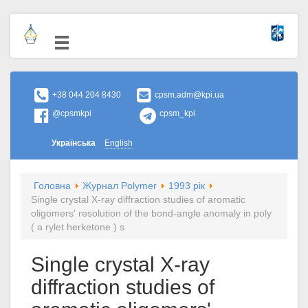
+38 044 204 8430
cpsm.adm@kpi.ua
@cpsmkpi
cpsm_kpi
Українська
English
Головна
Журнал Polymer
1993 рік
Single crystal X-ray diffraction studies of aromatic
oligomers' resolution of the bond-angle anomaly in poly
( a rylet herketone ) s
Single crystal X-ray
diffraction studies of