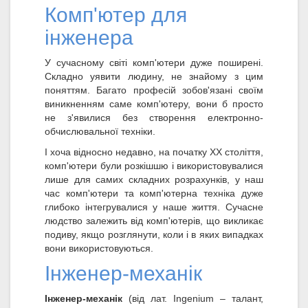
Комп'ютер для
інженера
У сучасному світі комп'ютери дуже поширені.
Складно уявити людину, не знайому з цим
поняттям. Багато професій зобов'язані своїм
виникненням саме комп'ютеру, вони б просто
не з'явилися без створення електронно-
обчислювальної техніки.
І хоча відносно недавно, на початку XX століття,
комп'ютери були розкішшю і використовувалися
лише для самих складних розрахунків, у наш
час комп'ютери та комп'ютерна техніка дуже
глибоко інтегрувалися у наше життя. Сучасне
людство залежить від комп'ютерів, що викликає
подиву, якщо розглянути, коли і в яких випадках
вони використовуються.
Інженер-механік
Інженер-механік
(від лат. Ingenium – талант,