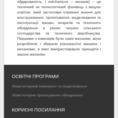
обдарованість, і mēchanicus – механік) – це
технічний чи технологічний фахівець з вищою
освітою, який застосовує отримані знання для
конструювання, проектування, моделювання та
експлуатації машин, апаратів та технічного
обладнання в різних галузях сільського
господарства та технічного виробництва.
Першими з інженерів були саме механіки; вони
розробляли і збирали різноманітні машини і
механізми, в яких використовували принципи і
закони механіки.
ОСВІТНІ ПРОГРАМИ
Комп'ютерний інжиніринг та моделювання
Комп'ютерне проектування обладнання
КОРИСНІ ПОСИЛАННЯ