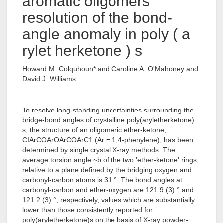
aromatic oligomers'
resolution of the bond-
angle anomaly in poly ( a
rylet herketone ) s
Howard M. Colquhoun* and Caroline A. O'Mahoney and
David J. Williams
To resolve long-standing uncertainties surrounding the
bridge-bond angles of crystalline poly(aryletherketone)
s, the structure of an oligomeric ether-ketone,
CIArCOArOArCOArC1 (Ar = 1,4-phenylene), has been
determined by single crystal X-ray methods. The
average torsion angle ~b of the two 'ether-ketone' rings,
relative to a plane defined by the bridging oxygen and
carbonyl-carbon atoms is 31 °. The bond angles at
carbonyl-carbon and ether-oxygen are 121.9 (3) ° and
121.2 (3) °, respectively, values which are substantially
lower than those consistently reported for
poly(aryletherketone)s on the basis of X-ray powder-