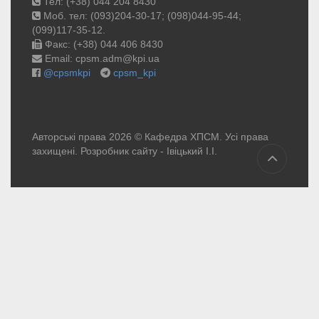
Тел: (+38) 044 204 8430
Моб. тел: (093)204-30-17; (098)044-95-44;
(099)117-35-12.
Факс: (+38) 044 406 8430
Email: cpsm.adm@kpi.ua
@cpsmkpi
cpsm_kpi
Авторські права 2026 © Кафедра ХПСМ. Усі права
захищені. Розробник сайту -
Івіцький І.І.