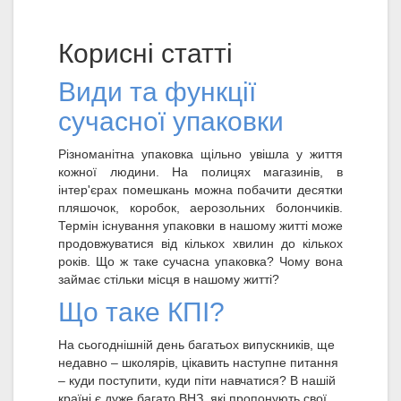
Корисні статті
Види та функції
сучасної упаковки
Різноманітна упаковка щільно увішла у життя
кожної людини. На полицях магазинів, в
інтер'єрах помешкань можна побачити десятки
пляшочок, коробок, аерозольних болончиків.
Термін існування упаковки в нашому житті може
продовжуватися від кількох хвилин до кількох
років. Що ж таке сучасна упаковка? Чому вона
займає стільки місця в нашому житті?
Що таке КПІ?
На сьогоднішній день багатьох випускників, ще
недавно – школярів, цікавить наступне питання
– куди поступити, куди піти навчатися? В нашій
країні є дуже багато ВНЗ, які пропонують свої