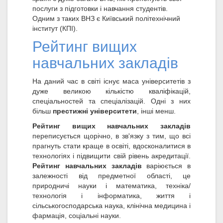
послуги з підготовки і навчання студентів.
Одним з таких ВНЗ є Київський політехнічний
інститут (КПІ).
Рейтинг вищих
навчальних закладів
На даний час в світі існує маса університетів з
дуже великою кількістю кваліфікацій,
спеціальностей та спеціалізацій. Одні з них
більш
престижні університети
, інші менш.
Рейтинг вищих навчальних закладів
переписується щорічно, в зв'язку з тим, що всі
прагнуть стати краще в освіті, вдосконалитися в
технологіях і підвищити свій рівень акредитації.
Рейтинг навчальних закладів
варіюється в
залежності від предметної області, це
природничі науки і математика, техніка/
технологія і інформатика, життя і
сільськогосподарська наука, клінічна медицина і
фармація, соціальні науки.