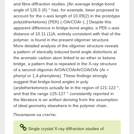
and fibre-diffraction studies. [An average bridge-bond
angle of 126.5 (6) ° has, for example, been proposed to
account for the c-axis length of 10.09(2) in the prototype
poly(etherketone) (PEK) (-OArCOAr-),.] Despite this
apparent difference in bridge-bond angles, a PEK c-axis
distance of 10.11 (1)A, entirely consistent with that of the
polymer, is found in the present oligomer structure.
More detailed analysis of the oligomer structure reveals
a pattern of sterically induced bond angle distortions at
the aromatic carbon atom linked to an ether or ketone
bridge, a pattern that is repeated in the X-ray structure
of a second oligomer ArOArCOArArCOArOAr (Ar =
phenyl or 1,4-phenylene). These findings strongly
suggest that bridge-bond angles in poly
(aryletherketone)s actually lie in the region of 121-122 °,
and that the range 125-127 ° consistently reported in
the literature is an artifact deriving from the assumption
of ideal geometry elsewhere in the polymer chain.
Посилання на статтю:
Single crystal X-ray diffraction studies of