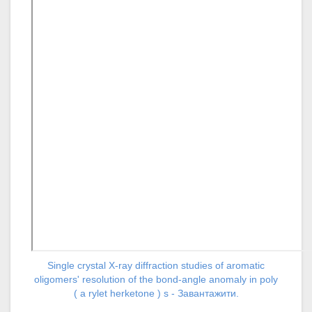
Single crystal X-ray diffraction studies of aromatic
oligomers' resolution of the bond-angle anomaly in poly
( a rylet herketone ) s - Завантажити.