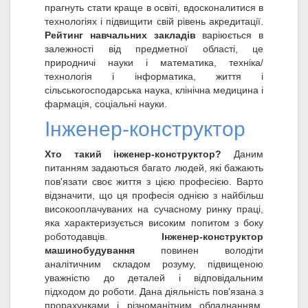
прагнуть стати краще в освіті, вдосконалитися в
технологіях і підвищити свій рівень акредитації.
Рейтинг навчальних закладів
варіюється в
залежності від предметної області, це
природничі науки і математика, техніка/
технологія і інформатика, життя і
сільськогосподарська наука, клінічна медицина і
фармація, соціальні науки.
Інженер-конструктор
Хто такий інженер-конструктор?
Даним
питанням задаються багато людей, які бажають
пов'язати своє життя з цією професією. Варто
відзначити, що ця професія однією з найбільш
високооплачуваних на сучасному ринку праці,
яка характеризується високим попитом з боку
роботодавців.
Інженер-конструктор
машинобудування
повинен володіти
аналітичним складом розуму, підвищеною
уважністю до деталей і відповідальним
підходом до роботи. Дана діяльність пов'язана з
прорахунками і різноманітним обладнанням.