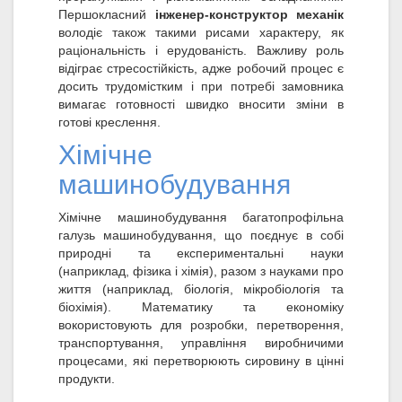
Першокласний
інженер-конструктор механік
володіє також такими рисами характеру, як
раціональність і ерудованість. Важливу роль
відіграє стресостійкість, адже робочий процес є
досить трудомістким і при потребі замовника
вимагає готовності швидко вносити зміни в
готові креслення.
Хімічне
машинобудування
Хімічне машинобудування багатопрофільна
галузь машинобудування, що поєднує в собі
природні та експериментальні науки
(наприклад, фізика і хімія), разом з науками про
життя (наприклад, біологія, мікробіологія та
біохімія). Математику та економіку
вокористовують для розробки, перетворення,
транспортування, управління виробничими
процесами, які перетворюють сировину в цінні
продукти.