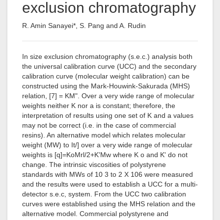
exclusion chromatography
R. Amin Sanayei*, S. Pang and A. Rudin
In size exclusion chromatography (s.e.c.) analysis both
the universal calibration curve (UCC) and the secondary
calibration curve (molecular weight calibration) can be
constructed using the Mark-Houwink-Sakurada (MHS)
relation, [7] = KM". Over a very wide range of molecular
weights neither K nor a is constant; therefore, the
interpretation of results using one set of K and a values
may not be correct (i.e. in the case of commercial
resins). An alternative model which relates molecular
weight (MW) to It/] over a very wide range of molecular
weights is [q]=KoMrl/2+K'Mw where K o and K' do not
change. The intrinsic viscosities of polystyrene
standards with MWs of 10 3 to 2 X 106 were measured
and the results were used to establish a UCC for a multi-
detector s.e.c, system. From the UCC two calibration
curves were established using the MHS relation and the
alternative model. Commercial polystyrene and