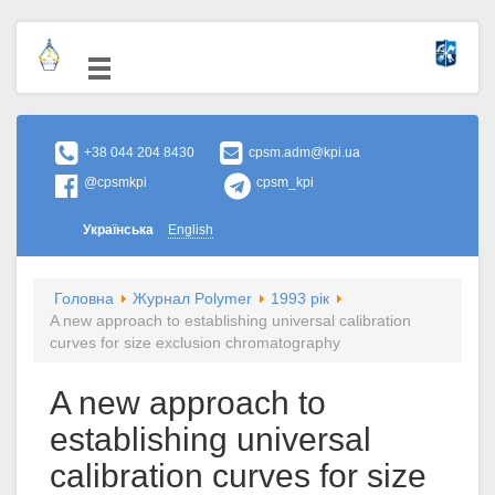
+38 044 204 8430
cpsm.adm@kpi.ua
@cpsmkpi
cpsm_kpi
Українська
English
Головна
Журнал Polymer
1993 рік
A new approach to establishing universal calibration
curves for size exclusion chromatography
A new approach to
establishing universal
calibration curves for size