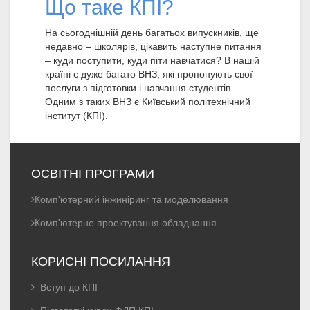
Що таке КПІ?
На сьогоднішній день багатьох випускників, ще
недавно – школярів, цікавить наступне питання
– куди поступити, куди піти навчатися? В нашій
країні є дуже багато ВНЗ, які пропонують свої
послуги з підготовки і навчання студентів.
Одним з таких ВНЗ є Київський політехнічний
інститут (КПІ).
ОСВІТНІ ПРОГРАМИ
Комп'ютерний інжиніринг та моделювання
Комп'ютерне проектування обладнання
КОРИСНІ ПОСИЛАННЯ
Вступ до КПІ