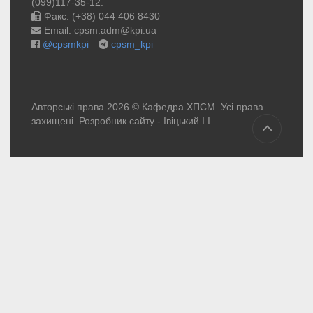
(099)117-35-12.
Факс: (+38) 044 406 8430
Email: cpsm.adm@kpi.ua
@cpsmkpi
cpsm_kpi
Авторські права 2026 © Кафедра ХПСМ. Усі права
захищені. Розробник сайту -
Івіцький І.І.