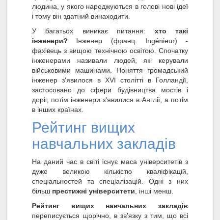
людина, у якого народжуються в голові нові ідеї
і тому він здатний винаходити.
У багатьох виникає питання:
хто такі
інженери?
Інженер (франц. Ingénieur) -
фахівець з вищою технічною освітою. Спочатку
інженерами називали людей, які керували
військовими машинами. Поняття громадський
інженер з'явилося в XVI столітті в Голландії,
застосовано до сфери будівництва мостів і
доріг, потім інженери з'явилися в Англії, а потім
в інших країнах.
Рейтинг вищих
навчальних закладів
На даний час в світі існує маса університетів з
дуже великою кількістю кваліфікацій,
спеціальностей та спеціалізацій. Одні з них
більш
престижні університети
, інші менш.
Рейтинг вищих навчальних закладів
переписується щорічно, в зв'язку з тим, що всі