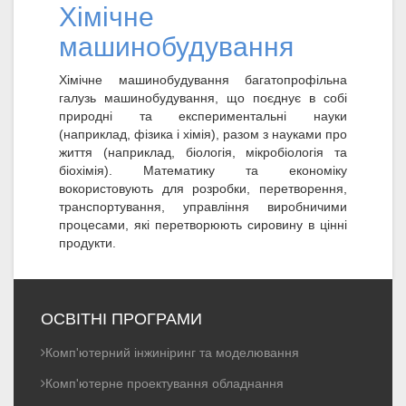
Хімічне
машинобудування
Хімічне машинобудування багатопрофільна
галузь машинобудування, що поєднує в собі
природні та експериментальні науки
(наприклад, фізика і хімія), разом з науками про
життя (наприклад, біологія, мікробіологія та
біохімія). Математику та економіку
вокористовують для розробки, перетворення,
транспортування, управління виробничими
процесами, які перетворюють сировину в цінні
продукти.
ОСВІТНІ ПРОГРАМИ
Комп'ютерний інжиніринг та моделювання
Комп'ютерне проектування обладнання