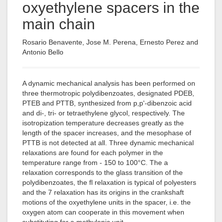
oxyethylene spacers in the
main chain
Rosario Benavente, Jose M. Perena, Ernesto Perez and
Antonio Bello
A dynamic mechanical analysis has been performed on
three thermotropic polydibenzoates, designated PDEB,
PTEB and PTTB, synthesized from p,p'-dibenzoic acid
and di-, tri- or tetraethylene glycol, respectively. The
isotropization temperature decreases greatly as the
length of the spacer increases, and the mesophase of
PTTB is not detected at all. Three dynamic mechanical
relaxations are found for each polymer in the
temperature range from - 150 to 100°C. The a
relaxation corresponds to the glass transition of the
polydibenzoates, the fl relaxation is typical of polyesters
and the 7 relaxation has its origins in the crankshaft
motions of the oxyethylene units in the spacer, i.e. the
oxygen atom can cooperate in this movement when