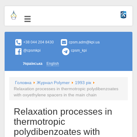
+38 044 204 8430
cpsm.adm@kpi.ua
@cpsmkpi
cpsm_kpi
Українська
English
Головна
Журнал Polymer
1993 рік
Relaxation processes in thermotropic polydibenzoates
with oxyethylene spacers in the main chain
Relaxation processes in
thermotropic
polydibenzoates with