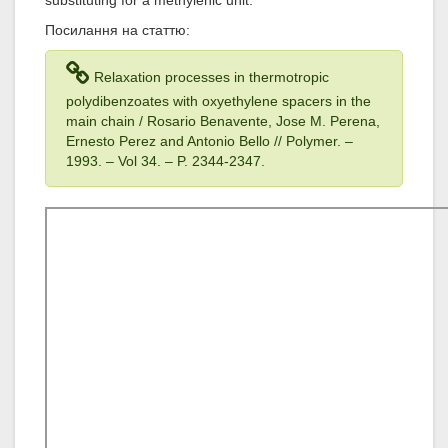
substituting for a methylenic unit.
Посилання на статтю:
Relaxation processes in thermotropic
polydibenzoates with oxyethylene spacers in the
main chain / Rosario Benavente, Jose M. Perena,
Ernesto Perez and Antonio Bello // Polymer. –
1993
. – Vol 34
. – P. 2344-2347.