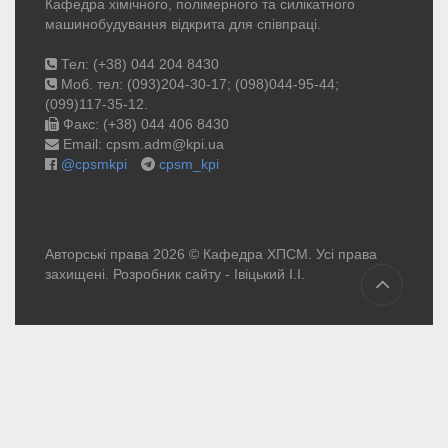
Кафедра хімічного, полімерного та силікатного
машинобудування відкрита для співпраці.
Тел: (+38) 044 204 8430
Моб. тел: (093)204-30-17; (098)044-95-44;
(099)117-35-12.
Факс: (+38) 044 406 8430
Email: cpsm.adm@kpi.ua
@cpsmkpi
cpsm_kpi
Авторські права 2026 © Кафедра ХПСМ. Усі права
захищені. Розробник сайту -
Івіцький І.І.