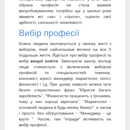
обрана професія не стала важким
випробовуванням, потрібно ще у шкільні роки
зважити всі «за» і «проти», оцінити свої
здібності, схильності, можливості.
Вибір професії
Кожна людина зіштовхується у своєму житті з
вибором, який найсильніше вплине на все її
подальше життя. Йдеться про вибір професії та
вибір
вищої освіти
. Закінчуючи школу, молоді
люди стикаються з величезним вибором
професій та спеціальностей: інженер,
економіст, юрист, менеджер, маркетолог, логіст,
фінансист і т.д. При цьому навколо можна чути
безліч стереотипних фраз: "Юристи багато
заробляють", "Фінансисти працюють з грошима,
тому у них хороші зарплати", "Маркетолог -
основний людина в будь-якому бізнесі", а часом
і просто без обґрунтування - "Менеджер - це
круто ". Часом, такі "поради" впливають на
вибір професії.