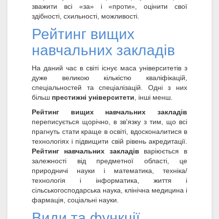
зважити всі «за» і «проти», оцінити свої
здібності, схильності, можливості.
Рейтинг вищих
навчальних закладів
На даний час в світі існує маса університетів з
дуже великою кількістю кваліфікацій,
спеціальностей та спеціалізацій. Одні з них
більш
престижні університети
, інші менш.
Рейтинг вищих навчальних закладів
переписується щорічно, в зв'язку з тим, що всі
прагнуть стати краще в освіті, вдосконалитися в
технологіях і підвищити свій рівень акредитації.
Рейтинг навчальних закладів
варіюється в
залежності від предметної області, це
природничі науки і математика, техніка/
технологія і інформатика, життя і
сільськогосподарська наука, клінічна медицина і
фармація, соціальні науки.
Види та функції