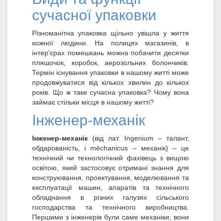
сучасної упаковки
Різноманітна упаковка щільно увішла у життя
кожної людини. На полицях магазинів, в
інтер'єрах помешкань можна побачити десятки
пляшочок, коробок, аерозольних болончиків.
Термін існування упаковки в нашому житті може
продовжуватися від кількох хвилин до кількох
років. Що ж таке сучасна упаковка? Чому вона
займає стільки місця в нашому житті?
Інженер-механік
Інженер-механік
(від лат. Ingenium – талант,
обдарованість, і mēchanicus – механік) – це
технічний чи технологічний фахівець з вищою
освітою, який застосовує отримані знання для
конструювання, проектування, моделювання та
експлуатації машин, апаратів та технічного
обладнання в різних галузях сільського
господарства та технічного виробництва.
Першими з інженерів були саме механіки; вони