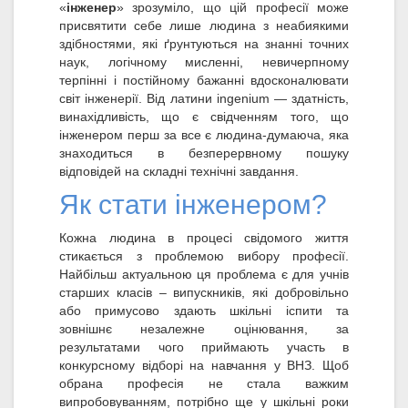
«
інженер
» зрозуміло, що цій професії може
присвятити себе лише людина з неабиякими
здібностями, які ґрунтуються на знанні точних
наук, логічному мисленні, невичерпному
терпінні і постійному бажанні вдосконалювати
світ інженерії. Від латини ingenium — здатність,
винахідливість, що є свідченням того, що
інженером перш за все є людина-думаюча, яка
знаходиться в безперервному пошуку
відповідей на складні технічні завдання.
Як стати інженером?
Кожна людина в процесі свідомого життя
стикається з проблемою вибору професії.
Найбільш актуальною ця проблема є для учнів
старших класів – випускників, які добровільно
або примусово здають шкільні іспити та
зовнішнє незалежне оцінювання, за
результатами чого приймають участь в
конкурсному відборі на навчання у ВНЗ. Щоб
обрана професія не стала важким
випробовуванням, потрібно ще у шкільні роки