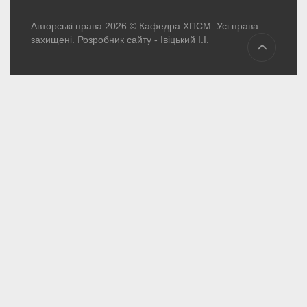
Авторські права 2026 © Кафедра ХПСМ. Усі права
захищені. Розробник сайту -
Івіцький І.І.