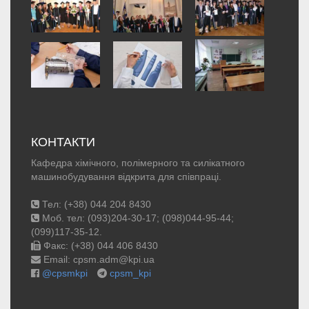
КОНТАКТИ
Кафедра хімічного, полімерного та силікатного
машинобудування відкрита для співпраці.
Тел: (+38) 044 204 8430
Моб. тел: (093)204-30-17; (098)044-95-44;
(099)117-35-12.
Факс: (+38) 044 406 8430
Email: cpsm.adm@kpi.ua
@cpsmkpi
cpsm_kpi