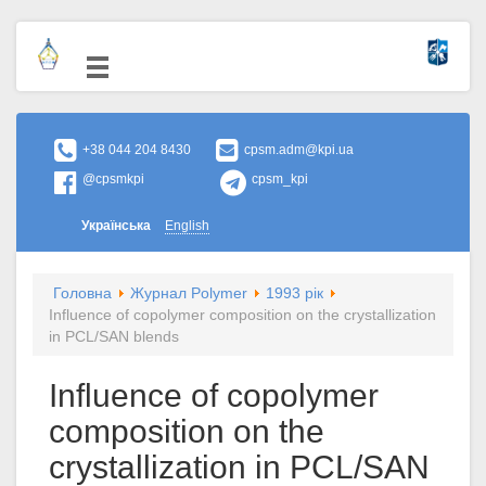
+38 044 204 8430
cpsm.adm@kpi.ua
@cpsmkpi
cpsm_kpi
Українська
English
Головна
Журнал Polymer
1993 рік
Influence of copolymer composition on the crystallization
in PCL/SAN blends
Influence of copolymer
composition on the
crystallization in PCL/SAN