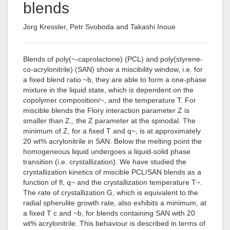
blends
Jorg Kressler, Petr Svoboda and Takashi Inoue
Blends of poly(~-caprolactone) (PCL) and poly(styrene-
co-acrylonitrile) (SAN) show a miscibility window, i.e. for
a fixed blend ratio ~b, they are able to form a one-phase
mixture in the liquid state, which is dependent on the
copolymer composition/~, and the temperature T. For
miscible blends the Flory interaction parameter Z is
smaller than Z,, the Z parameter at the spinodal. The
minimum of Z, for a fixed T and q~, is at approximately
20 wt% acrylonitrile in SAN. Below the melting point the
homogeneous liquid undergoes a liquid-solid phase
transition (i.e. crystallization). We have studied the
crystallization kinetics of miscible PCL/SAN blends as a
function of fl, q~ and the crystallization temperature T~.
The rate of crystallization G, which is equivalent to the
radial spherulite growth rate, also exhibits a minimum, at
a fixed T c and ~b, for blends containing SAN with 20
wt% acrylonitrile. This behaviour is described in terms of