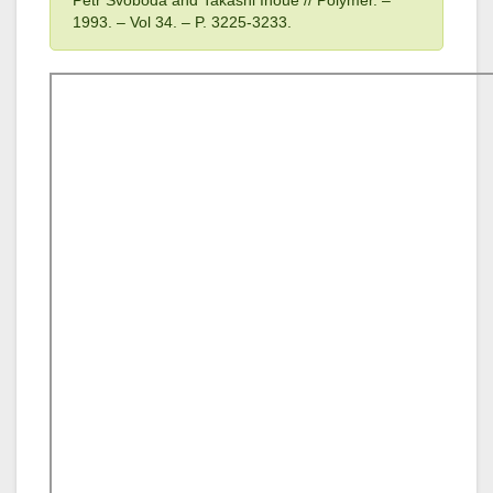
Petr Svoboda and Takashi Inoue // Polymer. –
1993
. – Vol 34
. – P. 3225-3233.