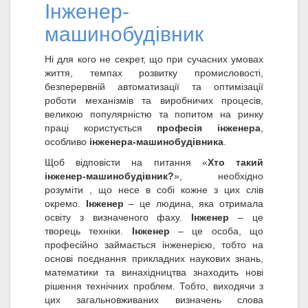
Інженер-
машинобудівник
Ні для кого не секрет, що при сучасних умовах
життя, темпах розвитку промисловості,
безперервній автоматизації та оптимізації
роботи механізмів та виробничих процесів,
великою популярністю та попитом на ринку
праці користується
професія інженера
,
особливо
інженера-машинобудівника
.
Щоб відповісти на питання «
Хто такий
інженер-машинобудівник?
», необхідно
розуміти , що несе в собі кожне з цих слів
окремо.
Інженер
– це людина, яка отримала
освіту з визначеного фаху.
Інженер
– це
творець техніки.
Інженер
– це особа, що
професійно займається інженерією, тобто на
основі поєднання прикладних наукових знань,
математики та винахідництва знаходить нові
рішення технічних проблем. Тобто, виходячи з
цих загальновживаних визначень слова