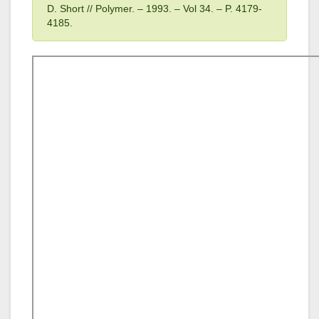
D. Short // Polymer. – 1993
. – Vol 34
. – P. 4179-
4185.