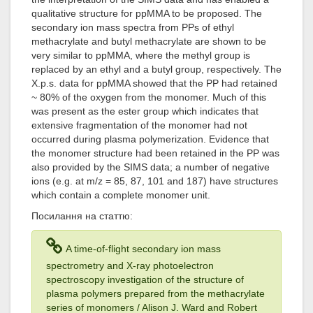
qualitative structure for ppMMA to be proposed. The
secondary ion mass spectra from PPs of ethyl
methacrylate and butyl methacrylate are shown to be
very similar to ppMMA, where the methyl group is
replaced by an ethyl and a butyl group, respectively. The
X.p.s. data for ppMMA showed that the PP had retained
~ 80% of the oxygen from the monomer. Much of this
was present as the ester group which indicates that
extensive fragmentation of the monomer had not
occurred during plasma polymerization. Evidence that
the monomer structure had been retained in the PP was
also provided by the SIMS data; a number of negative
ions (e.g. at m/z = 85, 87, 101 and 187) have structures
which contain a complete monomer unit.
Посилання на статтю:
A time-of-flight secondary ion mass
spectrometry and X-ray photoelectron
spectroscopy investigation of the structure of
plasma polymers prepared from the methacrylate
series of monomers / Alison J. Ward and Robert