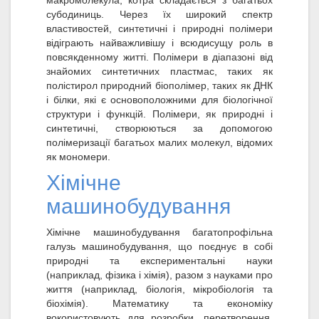
макромолекула, котра складається з багатьох
субодиниць. Через їх широкий спектр
властивостей, синтетичні і природні полімери
відіграють найважливішу і всюдисущу роль в
повсякденному житті. Полімери в діапазоні від
знайомих синтетичних пластмас, таких як
полістирол природний біополімер, таких як ДНК
і білки, які є основоположними для біологічної
структури і функцій. Полімери, як природні і
синтетичні, створюються за допомогою
полімеризації багатьох малих молекул, відомих
як мономери.
Хімічне
машинобудування
Хімічне машинобудування багатопрофільна
галузь машинобудування, що поєднує в собі
природні та експериментальні науки
(наприклад, фізика і хімія), разом з науками про
життя (наприклад, біологія, мікробіологія та
біохімія). Математику та економіку
вокористовують для розробки, перетворення,