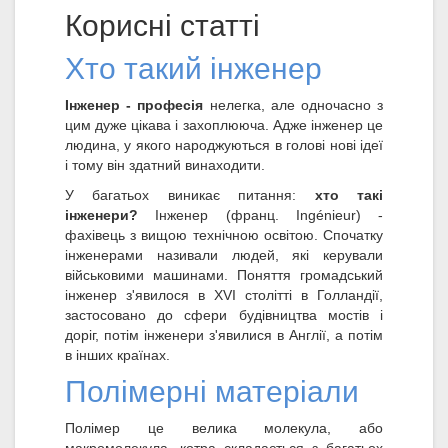
Корисні статті
Хто такий інженер
Інженер - професія
нелегка, але одночасно з
цим дуже цікава і захоплююча. Адже інженер це
людина, у якого народжуються в голові нові ідеї
і тому він здатний винаходити.
У багатьох виникає питання:
хто такі
інженери?
Інженер (франц. Ingénieur) -
фахівець з вищою технічною освітою. Спочатку
інженерами називали людей, які керували
військовими машинами. Поняття громадський
інженер з'явилося в XVI столітті в Голландії,
застосовано до сфери будівництва мостів і
доріг, потім інженери з'явилися в Англії, а потім
в інших країнах.
Полімерні матеріали
Полімер це велика молекула, або