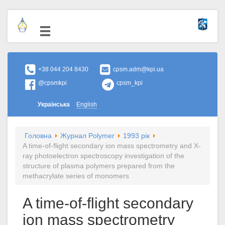
+38 044 204 8430
cpsm.adm@kpi.ua
@cpsmkpi
cpsm_kpi
Українська
English
Головна
Журнал Polymer
1993 рік
A time-of-flight secondary ion mass spectrometry and X-
ray photoelectron spectroscopy investigation of the
structure of plasma polymers prepared from the
methacrylate series of monomers
A time-of-flight secondary
ion mass spectrometry