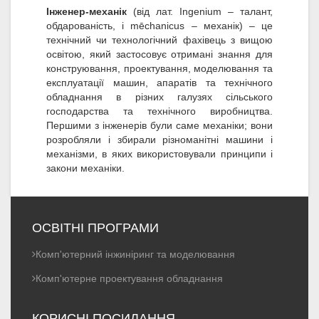
Інженер-механік
(від лат. Ingenium – талант,
обдарованість, і mēchanicus – механік) – це
технічний чи технологічний фахівець з вищою
освітою, який застосовує отримані знання для
конструювання, проектування, моделювання та
експлуатації машин, апаратів та технічного
обладнання в різних галузях сільського
господарства та технічного виробництва.
Першими з інженерів були саме механіки; вони
розробляли і збирали різноманітні машини і
механізми, в яких використовували принципи і
закони механіки.
ОСВІТНІ ПРОГРАМИ
Комп'ютерний інжиніринг та моделювання
Комп'ютерне проектування обладнання
КОРИСНІ ПОСИЛАННЯ