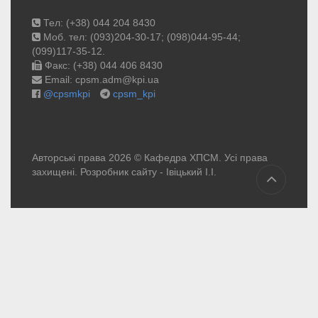
Тел: (+38) 044 204 8430
Моб. тел: (093)204-30-17; (098)044-95-44;
(099)117-35-12.
Факс: (+38) 044 406 8430
Email: cpsm.adm@kpi.ua
@cpsmkpi
cpsm_kpi
Авторські права 2026 © Кафедра ХПСМ. Усі права
захищені. Розробник сайту -
Івіцький І.І.