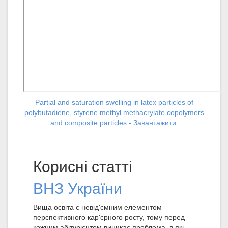
Partial and saturation swelling in latex particles of
polybutadiene, styrene methyl methacrylate copolymers
and composite particles - Завантажити.
Корисні статті
ВНЗ України
Вища освіта є невід'ємним елементом
перспективного кар'єрного росту, тому перед
кожним абітурієнтом виникає проблема, в які