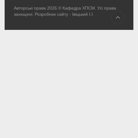
Авторські права 2026 © Кафедра ХПСМ. Усі права
захищені. Розробник сайту -
Івіцький І.І.