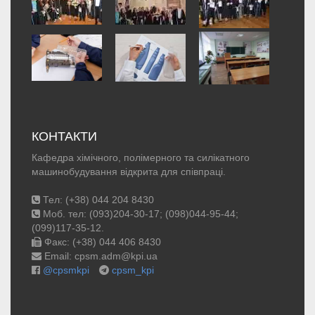
КОНТАКТИ
Кафедра хімічного, полімерного та силікатного
машинобудування відкрита для співпраці.
Тел: (+38) 044 204 8430
Моб. тел: (093)204-30-17; (098)044-95-44;
(099)117-35-12.
Факс: (+38) 044 406 8430
Email: cpsm.adm@kpi.ua
@cpsmkpi
cpsm_kpi