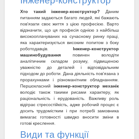
Інженер-конструктор
Хто такий інженер-конструктор?
Даним
питанням задаються багато людей, які бажають
пов'язати своє життя з цією професією. Варто
відзначити, що ця професія однією з найбільш
високооплачуваних на сучасному ринку праці,
яка характеризується високим попитом з боку
роботодавців.
Інженер-конструктор
машинобудування
повинен володіти
аналітичним складом розуму, підвищеною
уважністю до деталей і відповідальним
підходом до роботи. Дана діяльність пов'язана з
прорахунками і різноманітним обладнанням.
Першокласний
інженер-конструктор механік
володіє також такими рисами характеру, як
раціональність і ерудованість. Важливу роль
відіграє стресостійкість, адже робочий процес є
досить трудомістким і при потребі замовника
вимагає готовності швидко вносити зміни в
готові креслення.
Види та функції