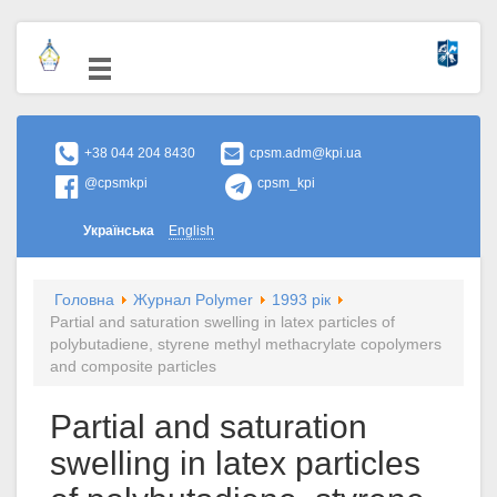
+38 044 204 8430
cpsm.adm@kpi.ua
@cpsmkpi
cpsm_kpi
Українська
English
Головна
Журнал Polymer
1993 рік
Partial and saturation swelling in latex particles of
polybutadiene, styrene methyl methacrylate copolymers
and composite particles
Partial and saturation
swelling in latex particles