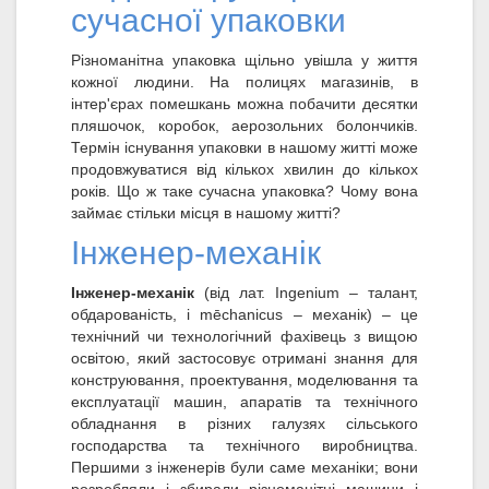
сучасної упаковки
Різноманітна упаковка щільно увішла у життя
кожної людини. На полицях магазинів, в
інтер'єрах помешкань можна побачити десятки
пляшочок, коробок, аерозольних болончиків.
Термін існування упаковки в нашому житті може
продовжуватися від кількох хвилин до кількох
років. Що ж таке сучасна упаковка? Чому вона
займає стільки місця в нашому житті?
Інженер-механік
Інженер-механік
(від лат. Ingenium – талант,
обдарованість, і mēchanicus – механік) – це
технічний чи технологічний фахівець з вищою
освітою, який застосовує отримані знання для
конструювання, проектування, моделювання та
експлуатації машин, апаратів та технічного
обладнання в різних галузях сільського
господарства та технічного виробництва.
Першими з інженерів були саме механіки; вони