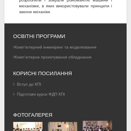
розробляли і збирали різноманітні машини і
механізми, в яких використовували принципи і
закони механіки.
ОСВІТНІ ПРОГРАМИ
Комп'ютерний інжиніринг та моделювання
Комп'ютерне проектування обладнання
КОРИСНІ ПОСИЛАННЯ
Вступ до КПІ
Підготовчі курси ФДП КПІ
ФОТОГАЛЕРЕЯ