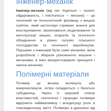
Інженер-механік
Інженер-механік
(від лат. Ingenium – талант,
обдарованість, і mēchanicus – механік) – це
технічний чи технологічний фахівець з вищою
освітою, який застосовує отримані знання для
конструювання, проектування, моделювання та
експлуатації машин, апаратів та технічного
обладнання в різних галузях сільського
господарства та технічного виробництва.
Першими з інженерів були саме механіки; вони
розробляли і збирали різноманітні машини і
механізми, в яких використовували принципи і
закони механіки.
Полімерні матеріали
Полімер це велика молекула, або
макромолекула, котра складається з багатьох
субодиниць. Через їх широкий спектр
властивостей, синтетичні і природні полімери
відіграють найважливішу і всюдисущу роль в
повсякденному житті. Полімери в діапазоні від