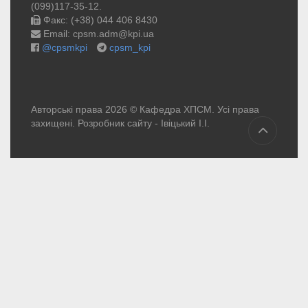
(099)117-35-12.
Факс: (+38) 044 406 8430
Email: cpsm.adm@kpi.ua
@cpsmkpi
cpsm_kpi
Авторські права 2026 © Кафедра ХПСМ. Усі права
захищені. Розробник сайту -
Івіцький І.І.