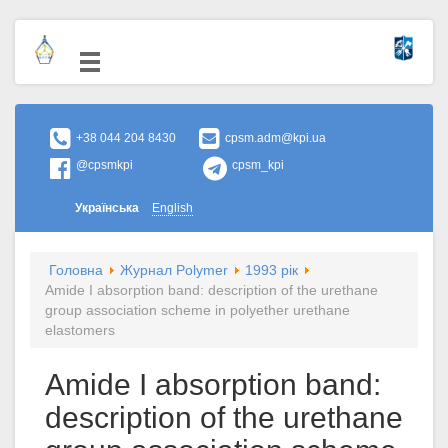
+38 044 204 8430
cpsm.adm@kpi.ua
@cpsmkpi
cpsm_kpi
Українська
English
Головна
Журнал Polymer
1993 рік
Amide I absorption band: description of the urethane
group association scheme in polyether urethane
elastomers
Amide I absorption band:
description of the urethane