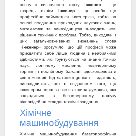
освіту з визначеного фаху.
Інженер
– це
творець техніки.
Інженер
– це особа, що
професійно займається інженерією, тобто на
основі поєднання прикладних наукових знань,
математики та винахідництва знаходить нові
рішення технічних проблем. Тобто, виходячи з
цих загальновживаних визначень слова
«
інженер
» зрозуміло, що цій професії може
присвятити себе лише людина з неабиякими
здібностями, які ґрунтуються на знанні точних
наук, логічному мисленні, невичерпному
терпінні і постійному бажанні вдосконалювати
світ інженерії. Від латини ingenium — здатність,
винахідливість, що є свідченням того, що
інженером перш за все є людина-думаюча, яка
знаходиться в безперервному пошуку
відповідей на складні технічні завдання.
Хімічне
машинобудування
Хімічне машинобудування багатопрофільна