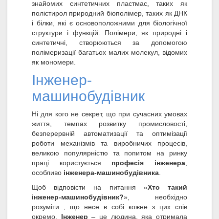
знайомих синтетичних пластмас, таких як
полістирол природний біополімер, таких як ДНК
і білки, які є основоположними для біологічної
структури і функцій. Полімери, як природні і
синтетичні, створюються за допомогою
полімеризації багатьох малих молекул, відомих
як мономери.
Інженер-
машинобудівник
Ні для кого не секрет, що при сучасних умовах
життя, темпах розвитку промисловості,
безперервній автоматизації та оптимізації
роботи механізмів та виробничих процесів,
великою популярністю та попитом на ринку
праці користується
професія інженера
,
особливо
інженера-машинобудівника
.
Щоб відповісти на питання «
Хто такий
інженер-машинобудівник?
», необхідно
розуміти , що несе в собі кожне з цих слів
окремо.
Інженер
– це людина, яка отримала