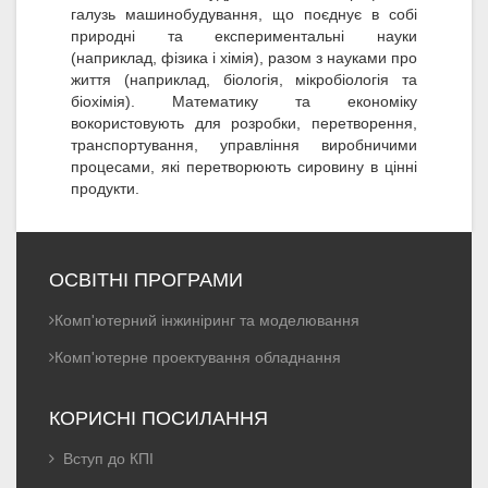
галузь машинобудування, що поєднує в собі
природні та експериментальні науки
(наприклад, фізика і хімія), разом з науками про
життя (наприклад, біологія, мікробіологія та
біохімія). Математику та економіку
вокористовують для розробки, перетворення,
транспортування, управління виробничими
процесами, які перетворюють сировину в цінні
продукти.
ОСВІТНІ ПРОГРАМИ
Комп'ютерний інжиніринг та моделювання
Комп'ютерне проектування обладнання
КОРИСНІ ПОСИЛАННЯ
Вступ до КПІ