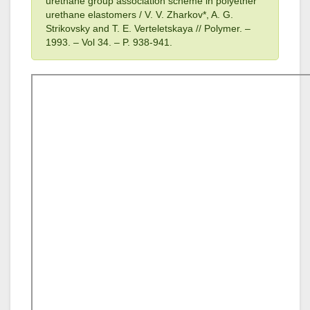
urethane group association scheme in polyether
urethane elastomers / V. V. Zharkov*, A. G.
Strikovsky and T. E. Verteletskaya // Polymer. –
1993
. – Vol 34
. – P. 938-941.