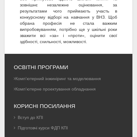
зовнішнє незалежне оцінювання, за
результатами чого приймають участь в
конкурсному відборі на навчання у ВНЗ. Щоб
обрана професія не стала важким
випробовуванням, потрібно ще у шкільні роки
зважити всі «за» і «проти», оцінити свої
здібності, схильності, можливості.
ОСВІТНІ ПРОГРАМИ
Комп'ютерний інжиніринг та моделювання
Комп'ютерне проектування обладнання
КОРИСНІ ПОСИЛАННЯ
Вступ до КПІ
Підготовчі курси ФДП КПІ