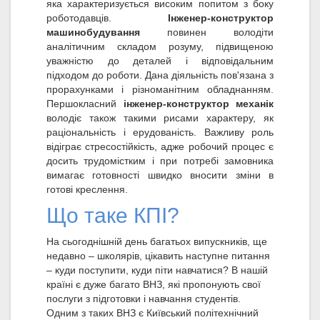
яка характеризується високим попитом з боку
роботодавців.
Інженер-конструктор
машинобудування
повинен володіти
аналітичним складом розуму, підвищеною
уважністю до деталей і відповідальним
підходом до роботи. Дана діяльність пов'язана з
прорахунками і різноманітним обладнанням.
Першокласний
інженер-конструктор механік
володіє також такими рисами характеру, як
раціональність і ерудованість. Важливу роль
відіграє стресостійкість, адже робочий процес є
досить трудомістким і при потребі замовника
вимагає готовності швидко вносити зміни в
готові креслення.
Що таке КПІ?
На сьогоднішній день багатьох випускників, ще
недавно – школярів, цікавить наступне питання
– куди поступити, куди піти навчатися? В нашій
країні є дуже багато ВНЗ, які пропонують свої
послуги з підготовки і навчання студентів.
Одним з таких ВНЗ є Київський політехнічний