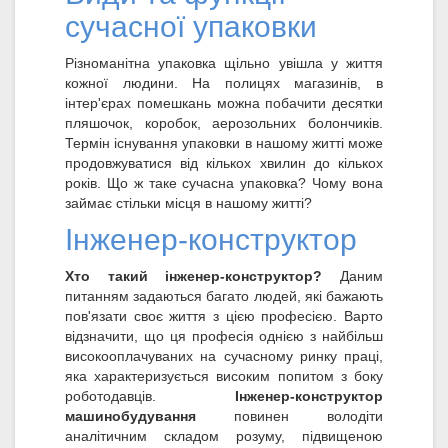
сучасної упаковки
Різноманітна упаковка щільно увішла у життя
кожної людини. На полицях магазинів, в
інтер'єрах помешкань можна побачити десятки
пляшочок, коробок, аерозольних болончиків.
Термін існування упаковки в нашому житті може
продовжуватися від кількох хвилин до кількох
років. Що ж таке сучасна упаковка? Чому вона
займає стільки місця в нашому житті?
Інженер-конструктор
Хто такий інженер-конструктор?
Даним
питанням задаються багато людей, які бажають
пов'язати своє життя з цією професією. Варто
відзначити, що ця професія однією з найбільш
високооплачуваних на сучасному ринку праці,
яка характеризується високим попитом з боку
роботодавців.
Інженер-конструктор
машинобудування
повинен володіти
аналітичним складом розуму, підвищеною