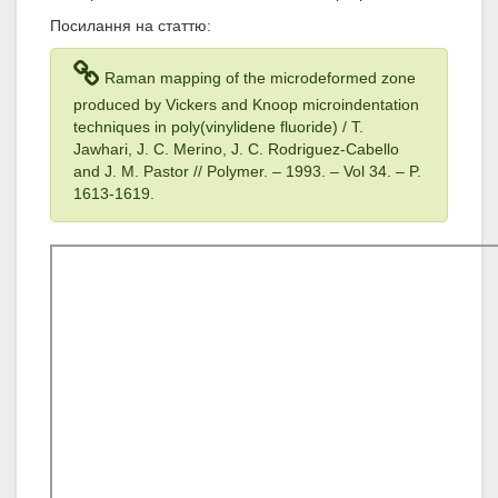
Посилання на статтю:
Raman mapping of the microdeformed zone
produced by Vickers and Knoop microindentation
techniques in poly(vinylidene fluoride) / T.
Jawhari, J. C. Merino, J. C. Rodriguez-Cabello
and J. M. Pastor // Polymer. – 1993
. – Vol 34
. – P.
1613-1619.