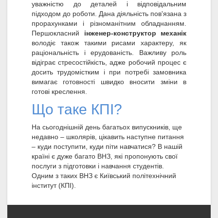
уважністю до деталей і відповідальним
підходом до роботи. Дана діяльність пов'язана з
прорахунками і різноманітним обладнанням.
Першокласний
інженер-конструктор механік
володіє також такими рисами характеру, як
раціональність і ерудованість. Важливу роль
відіграє стресостійкість, адже робочий процес є
досить трудомістким і при потребі замовника
вимагає готовності швидко вносити зміни в
готові креслення.
Що таке КПІ?
На сьогоднішній день багатьох випускників, ще
недавно – школярів, цікавить наступне питання
– куди поступити, куди піти навчатися? В нашій
країні є дуже багато ВНЗ, які пропонують свої
послуги з підготовки і навчання студентів.
Одним з таких ВНЗ є Київський політехнічний
інститут (КПІ).