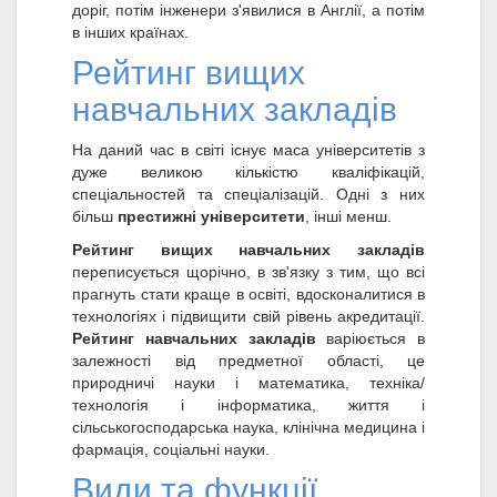
доріг, потім інженери з'явилися в Англії, а потім
в інших країнах.
Рейтинг вищих
навчальних закладів
На даний час в світі існує маса університетів з
дуже великою кількістю кваліфікацій,
спеціальностей та спеціалізацій. Одні з них
більш
престижні університети
, інші менш.
Рейтинг вищих навчальних закладів
переписується щорічно, в зв'язку з тим, що всі
прагнуть стати краще в освіті, вдосконалитися в
технологіях і підвищити свій рівень акредитації.
Рейтинг навчальних закладів
варіюється в
залежності від предметної області, це
природничі науки і математика, техніка/
технологія і інформатика, життя і
сільськогосподарська наука, клінічна медицина і
фармація, соціальні науки.
Види та функції