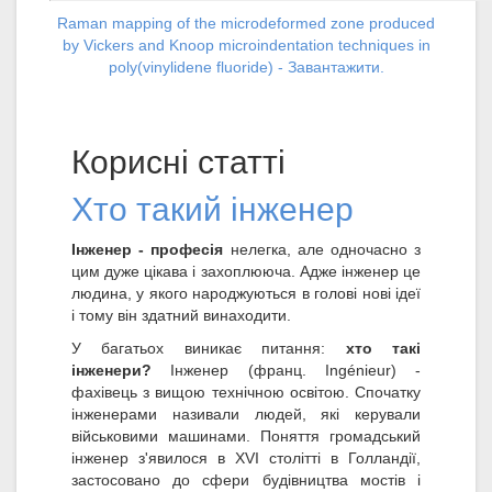
Raman mapping of the microdeformed zone produced
by Vickers and Knoop microindentation techniques in
poly(vinylidene fluoride) - Завантажити.
Корисні статті
Хто такий інженер
Інженер - професія
нелегка, але одночасно з
цим дуже цікава і захоплююча. Адже інженер це
людина, у якого народжуються в голові нові ідеї
і тому він здатний винаходити.
У багатьох виникає питання:
хто такі
інженери?
Інженер (франц. Ingénieur) -
фахівець з вищою технічною освітою. Спочатку
інженерами називали людей, які керували
військовими машинами. Поняття громадський
інженер з'явилося в XVI столітті в Голландії,
застосовано до сфери будівництва мостів і