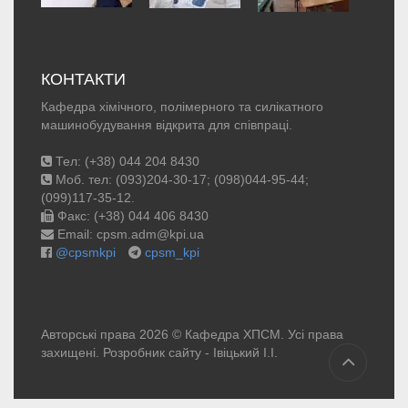
КОНТАКТИ
Кафедра хімічного, полімерного та силікатного
машинобудування відкрита для співпраці.
Тел: (+38) 044 204 8430
Моб. тел: (093)204-30-17; (098)044-95-44;
(099)117-35-12.
Факс: (+38) 044 406 8430
Email: cpsm.adm@kpi.ua
@cpsmkpi
cpsm_kpi
Авторські права 2026 © Кафедра ХПСМ. Усі права
захищені. Розробник сайту -
Івіцький І.І.