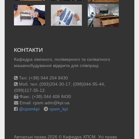
КОНТАКТИ
Кафедра хімічного, полімерного та силікатного
машинобудування відкрита для співпраці.
Тел: (+38) 044 204 8430
Моб. тел: (093)204-30-17; (098)044-95-44;
(099)117-35-12.
Факс: (+38) 044 406 8430
Email: cpsm.adm@kpi.ua
@cpsmkpi
cpsm_kpi
Авторські права 2026 © Кафедра ХПСМ. Усі права