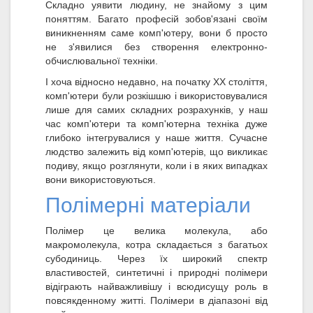
Складно уявити людину, не знайому з цим
поняттям. Багато професій зобов'язані своїм
виникненням саме комп'ютеру, вони б просто
не з'явилися без створення електронно-
обчислювальної техніки.
І хоча відносно недавно, на початку XX століття,
комп'ютери були розкішшю і використовувалися
лише для самих складних розрахунків, у наш
час комп'ютери та комп'ютерна техніка дуже
глибоко інтегрувалися у наше життя. Сучасне
людство залежить від комп'ютерів, що викликає
подиву, якщо розглянути, коли і в яких випадках
вони використовуються.
Полімерні матеріали
Полімер це велика молекула, або
макромолекула, котра складається з багатьох
субодиниць. Через їх широкий спектр
властивостей, синтетичні і природні полімери
відіграють найважливішу і всюдисущу роль в
повсякденному житті. Полімери в діапазоні від