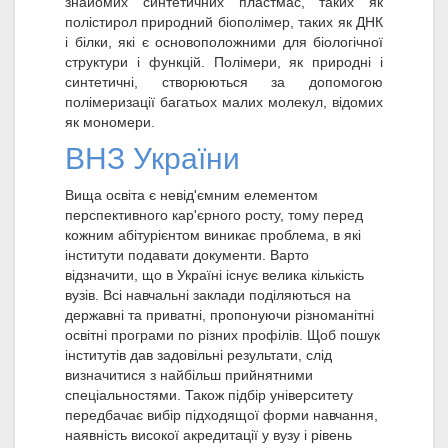
знайомих синтетичних пластмас, таких як
полістирол природний біополімер, таких як ДНК
і білки, які є основоположними для біологічної
структури і функцій. Полімери, як природні і
синтетичні, створюються за допомогою
полімеризації багатьох малих молекул, відомих
як мономери.
ВНЗ України
Вища освіта є невід'ємним елементом
перспективного кар'єрного росту, тому перед
кожним абітурієнтом виникає проблема, в які
інститути подавати документи. Варто
відзначити, що в Україні існує велика кількість
вузів. Всі навчальні заклади поділяються на
державні та приватні, пропонуючи різноманітні
освітні програми по різних профілів. Щоб пошук
інститутів дав задовільні результати, слід
визначитися з найбільш прийнятними
спеціальностями. Також підбір університету
передбачає вибір підходящої форми навчання,
наявність високої акредитації у вузу і рівень