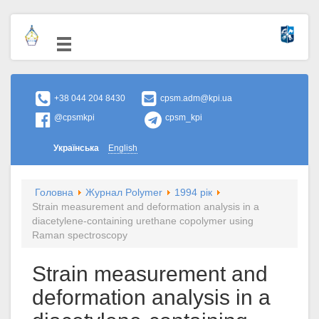
+38 044 204 8430
cpsm.adm@kpi.ua
@cpsmkpi
cpsm_kpi
Українська
English
Головна
Журнал Polymer
1994 рік
Strain measurement and deformation analysis in a
diacetylene-containing urethane copolymer using
Raman spectroscopy
Strain measurement and
deformation analysis in a