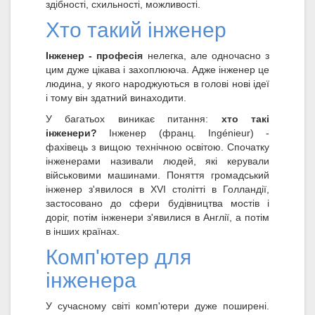
здібності, схильності, можливості.
Хто такий інженер
Інженер - професія
нелегка, але одночасно з
цим дуже цікава і захоплююча. Адже інженер це
людина, у якого народжуються в голові нові ідеї
і тому він здатний винаходити.
У багатьох виникає питання:
хто такі
інженери?
Інженер (франц. Ingénieur) -
фахівець з вищою технічною освітою. Спочатку
інженерами називали людей, які керували
військовими машинами. Поняття громадський
інженер з'явилося в XVI столітті в Голландії,
застосовано до сфери будівництва мостів і
доріг, потім інженери з'явилися в Англії, а потім
в інших країнах.
Комп'ютер для
інженера
У сучасному світі комп'ютери дуже поширені.