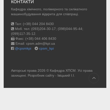
КОНТАКТИ
Кафедра хімічного, полімерного та силікатного
машинобудування відкрита для співпраці.
Тел: (+38) 044 204 8430
Моб. тел: (093)204-30-17; (098)044-95-44;
(099)117-35-12.
Факс: (+38) 044 406 8430
Email: cpsm.adm@kpi.ua
@cpsmkpi
cpsm_kpi
Авторські права 2026 © Кафедра ХПСМ. Усі права
захищені. Розробник сайту -
Івіцький І.І.