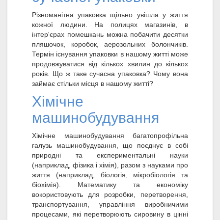
Різноманітна упаковка щільно увішла у життя
кожної людини. На полицях магазинів, в
інтер'єрах помешкань можна побачити десятки
пляшочок, коробок, аерозольних болончиків.
Термін існування упаковки в нашому житті може
продовжуватися від кількох хвилин до кількох
років. Що ж таке сучасна упаковка? Чому вона
займає стільки місця в нашому житті?
Хімічне
машинобудування
Хімічне машинобудування багатопрофільна
галузь машинобудування, що поєднує в собі
природні та експериментальні науки
(наприклад, фізика і хімія), разом з науками про
життя (наприклад, біологія, мікробіологія та
біохімія). Математику та економіку
вокористовують для розробки, перетворення,
транспортування, управління виробничими
процесами, які перетворюють сировину в цінні