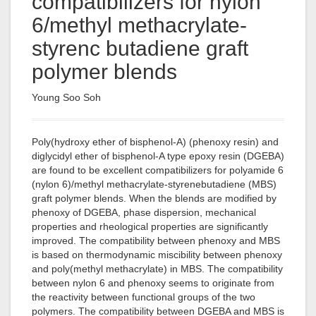
compatibilizers for nylon
6/methyl methacrylate-
styrenc butadiene graft
polymer blends
Young Soo Soh
Poly(hydroxy ether of bisphenol-A) (phenoxy resin) and
diglycidyl ether of bisphenol-A type epoxy resin (DGEBA)
are found to be excellent compatibilizers for polyamide 6
(nylon 6)/methyl methacrylate-styrenebutadiene (MBS)
graft polymer blends. When the blends are modified by
phenoxy of DGEBA, phase dispersion, mechanical
properties and rheological properties are significantly
improved. The compatibility between phenoxy and MBS
is based on thermodynamic miscibility between phenoxy
and poly(methyl methacrylate) in MBS. The compatibility
between nylon 6 and phenoxy seems to originate from
the reactivity between functional groups of the two
polymers. The compatibility between DGEBA and MBS is