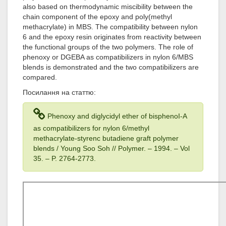
also based on thermodynamic miscibility between the
chain component of the epoxy and poly(methyl
methacrylate) in MBS. The compatibility between nylon
6 and the epoxy resin originates from reactivity between
the functional groups of the two polymers. The role of
phenoxy or DGEBA as compatibilizers in nylon 6/MBS
blends is demonstrated and the two compatibilizers are
compared.
Посилання на статтю:
Phenoxy and diglycidyl ether of bisphenoI-A
as compatibilizers for nylon 6/methyl
methacrylate-styrenc butadiene graft polymer
blends / Young Soo Soh // Polymer. – 1994
. – Vol
35
. – P. 2764-2773.