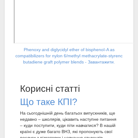
Phenoxy and diglycidyl ether of bisphenoI-A as
compatibilizers for nylon 6/methyl methacrylate-styrenc
butadiene graft polymer blends - Завантажити.
Корисні статті
Що таке КПІ?
На сьогоднішній день багатьох випускників, ще
недавно – школярів, цікавить наступне питання
– куди поступити, куди піти навчатися? В нашій
країні є дуже багато ВНЗ, які пропонують свої
послуги з підготовки і навчання студентів.