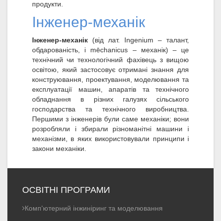
продукти.
Інженер-механік
Інженер-механік
(від лат. Ingenium – талант,
обдарованість, і mēchanicus – механік) – це
технічний чи технологічний фахівець з вищою
освітою, який застосовує отримані знання для
конструювання, проектування, моделювання та
експлуатації машин, апаратів та технічного
обладнання в різних галузях сільського
господарства та технічного виробництва.
Першими з інженерів були саме механіки; вони
розробляли і збирали різноманітні машини і
механізми, в яких використовували принципи і
закони механіки.
ОСВІТНІ ПРОГРАМИ
Комп'ютерний інжиніринг та моделювання