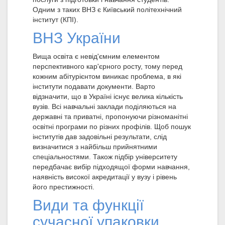
Одним з таких ВНЗ є Київський політехнічний
інститут (КПІ).
ВНЗ України
Вища освіта є невід'ємним елементом
перспективного кар'єрного росту, тому перед
кожним абітурієнтом виникає проблема, в які
інститути подавати документи. Варто
відзначити, що в Україні існує велика кількість
вузів. Всі навчальні заклади поділяються на
державні та приватні, пропонуючи різноманітні
освітні програми по різних профілів. Щоб пошук
інститутів дав задовільні результати, слід
визначитися з найбільш прийнятними
спеціальностями. Також підбір університету
передбачає вибір підходящої форми навчання,
наявність високої акредитації у вузу і рівень
його престижності.
Види та функції
сучасної упаковки