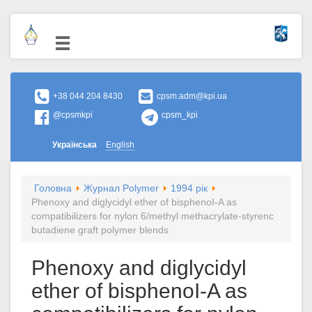
+38 044 204 8430
cpsm.adm@kpi.ua
@cpsmkpi
cpsm_kpi
Українська
English
Головна
Журнал Polymer
1994 рік
Phenoxy and diglycidyl ether of bisphenoI-A as
compatibilizers for nylon 6/methyl methacrylate-styrenc
butadiene graft polymer blends
Phenoxy and diglycidyl
ether of bisphenoI-A as