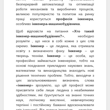
безперервній автоматизації та оптимізації
роботи механізмів та виробничих процесів,
великою популярністю та попитом на ринку
праці користується
професія інженера
,
особливо
інженера-машинобудівника
.
Щоб відповісти на питання «
Хто такий
інженер-машинобудівник?
», необхідно
розуміти , що несе в собі кожне з цих слів
окремо.
Інженер
– це людина, яка отримала
освіту з визначеного фаху.
Інженер
– це
творець техніки.
Інженер
– це особа, що
професійно займається інженерією, тобто на
основі поєднання прикладних наукових знань,
математики та винахідництва знаходить нові
рішення технічних проблем. Тобто, виходячи з
цих загальновживаних визначень слова
«
інженер
» зрозуміло, що цій професії може
присвятити себе лише людина з неабиякими
здібностями, які ґрунтуються на знанні точних
наук, логічному мисленні, невичерпному
терпінні і постійному бажанні вдосконалювати
світ інженерії. Від латини ingenium — здатність,