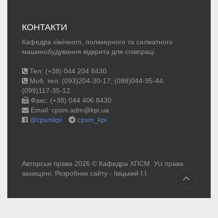
КОНТАКТИ
Кафедра хімічного, полімерного та силікатного
машинобудування відкрита для співпраці.
Тел: (+38) 044 204 8430
Моб. тел: (093)204-30-17; (098)044-95-44;
(099)117-35-12.
Факс: (+38) 044 406 8430
Email: cpsm.adm@kpi.ua
@cpsmkpi
cpsm_kpi
Авторські права 2026 © Кафедра ХПСМ. Усі права
захищені. Розробник сайту -
Івіцький І.І.