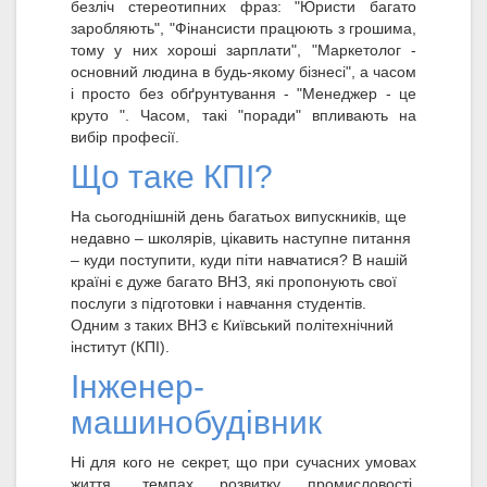
безліч стереотипних фраз: "Юристи багато
заробляють", "Фінансисти працюють з грошима,
тому у них хороші зарплати", "Маркетолог -
основний людина в будь-якому бізнесі", а часом
і просто без обґрунтування - "Менеджер - це
круто ". Часом, такі "поради" впливають на
вибір професії.
Що таке КПІ?
На сьогоднішній день багатьох випускників, ще
недавно – школярів, цікавить наступне питання
– куди поступити, куди піти навчатися? В нашій
країні є дуже багато ВНЗ, які пропонують свої
послуги з підготовки і навчання студентів.
Одним з таких ВНЗ є Київський політехнічний
інститут (КПІ).
Інженер-
машинобудівник
Ні для кого не секрет, що при сучасних умовах
життя, темпах розвитку промисловості,