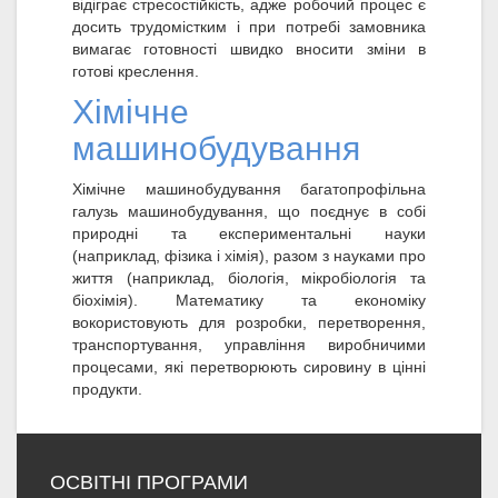
відіграє стресостійкість, адже робочий процес є
досить трудомістким і при потребі замовника
вимагає готовності швидко вносити зміни в
готові креслення.
Хімічне
машинобудування
Хімічне машинобудування багатопрофільна
галузь машинобудування, що поєднує в собі
природні та експериментальні науки
(наприклад, фізика і хімія), разом з науками про
життя (наприклад, біологія, мікробіологія та
біохімія). Математику та економіку
вокористовують для розробки, перетворення,
транспортування, управління виробничими
процесами, які перетворюють сировину в цінні
продукти.
ОСВІТНІ ПРОГРАМИ