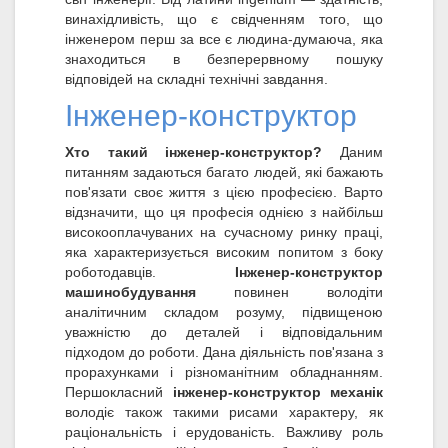
винахідливість, що є свідченням того, що
інженером перш за все є людина-думаюча, яка
знаходиться в безперервному пошуку
відповідей на складні технічні завдання.
Інженер-конструктор
Хто такий інженер-конструктор?
Даним
питанням задаються багато людей, які бажають
пов'язати своє життя з цією професією. Варто
відзначити, що ця професія однією з найбільш
високооплачуваних на сучасному ринку праці,
яка характеризується високим попитом з боку
роботодавців.
Інженер-конструктор
машинобудування
повинен володіти
аналітичним складом розуму, підвищеною
уважністю до деталей і відповідальним
підходом до роботи. Дана діяльність пов'язана з
прорахунками і різноманітним обладнанням.
Першокласний
інженер-конструктор механік
володіє також такими рисами характеру, як
раціональність і ерудованість. Важливу роль