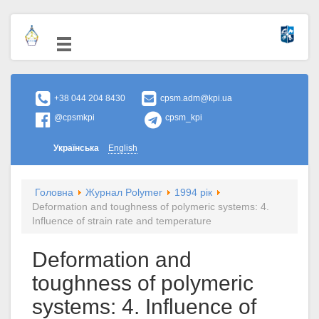
+38 044 204 8430
cpsm.adm@kpi.ua
@cpsmkpi
cpsm_kpi
Українська
English
Головна
Журнал Polymer
1994 рік
Deformation and toughness of polymeric systems: 4.
Influence of strain rate and temperature
Deformation and
toughness of polymeric
systems: 4. Influence of