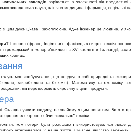
г навчальних закладів
варіюється в залежності від предметної 
льськогосподарська наука, клінічна медицина і фармація, соціальні н
 з цим дуже цікава і захоплююча. Адже інженер це людина, у якого
нери?
Інженер (франц. Ingénieur) - фахівець з вищою технічною ос
 громадський інженер з'явилося в XVI столітті в Голландії, засто
інших країнах.
вання
алузь машинобудування, що поєднує в собі природні та експериме
ологія, мікробіологія та біохімія). Математику та економіку в
роцесами, які перетворюють сировину в цінні продукти.
нера
ні. Складно уявити людину, не знайому з цим поняттям. Багато пр
 створення електронно-обчислювальної техніки.
століття, комп'ютери були розкішшю і використовувалися лише д
либоко інтегрувалися у наше життя. Сучасне людство залежить 