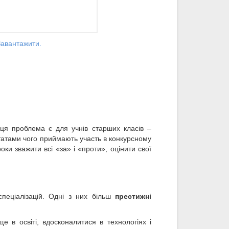
 Завантажити.
ця проблема є для учнів старших класів –
ьтатами чого приймають участь в конкурсному
и зважити всі «за» і «проти», оцінити свої
 спеціалізацій. Одні з них більш
престижні
е в освіті, вдосконалитися в технологіях і