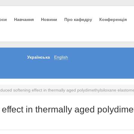
урси
Навчання
Новини
Про кафедру
Конференція
Українська
English
induced softening effect in thermally aged polydimethylsiloxane elastom
g effect in thermally aged polydim