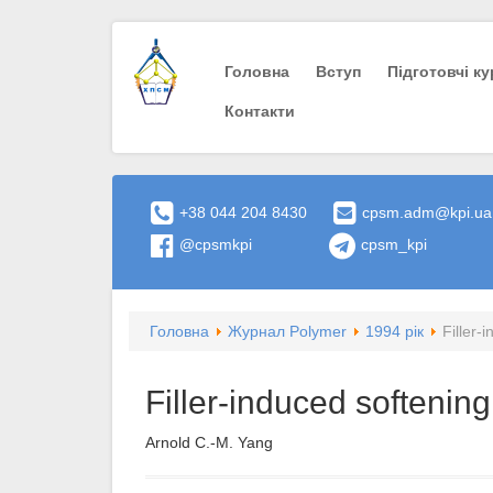
Головна
Вступ
Пiдготовчi к
Контакти
+38 044 204 8430
cpsm.adm@kpi.ua
@cpsmkpi
cpsm_kpi
Головна
Журнал Polymer
1994 рік
Filler-
Filler-induced softenin
Arnold C.-M. Yang