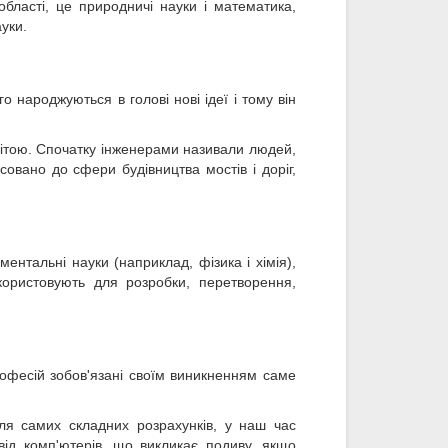
області, це природничі науки і математика,
ауки.
 народжуються в голові нові ідеї і тому він
вітою. Спочатку інженерами називали людей,
совано до сфери будівництва мостів і доріг,
нтальні науки (наприклад, фізика і хімія),
окористовують для розробки, перетворення,
офесій зобов'язані своїм виникненням саме
ля самих складних розрахунків, у наш час
від комп'ютерів, що викликає подиву, якщо