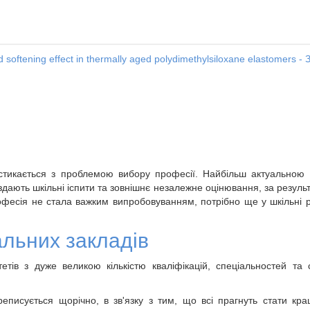
ed softening effect in thermally aged polydimethylsiloxane elastomers -
стикається з проблемою вибору професії. Найбільш актуальною 
 здають шкільні іспити та зовнішнє незалежне оцінювання, за резул
фесія не стала важким випробовуванням, потрібно ще у шкільні рок
льних закладів
тетів з дуже великою кількістю кваліфікацій, спеціальностей та
еписується щорічно, в зв'язку з тим, що всі прагнуть стати кращ