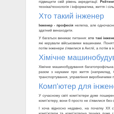
підвищити свій рівень акредитації.
Рейтин
техніка/технологія і інформатика, життя і сі
Хто такий інженер
Інженер - професія
нелегка, але одночасно
здатний винаходити.
У багатьох виникає питання:
хто такі інже
які керували військовими машинами. Поняття
потім інженери з'явилися в Англії, а потім в 
Хімічне машинобуду
Хімічне машинобудування багатопрофільна г
разом з науками про життя (наприклад, бі
транспортування, управління виробничими п
Комп'ютер для інже
У сучасному світі комп'ютери дуже пошире
комп'ютеру, вони б просто не з'явилися без
І хоча відносно недавно, на початку XX 
комп'ютери та комп'ютерна техніка дуже г