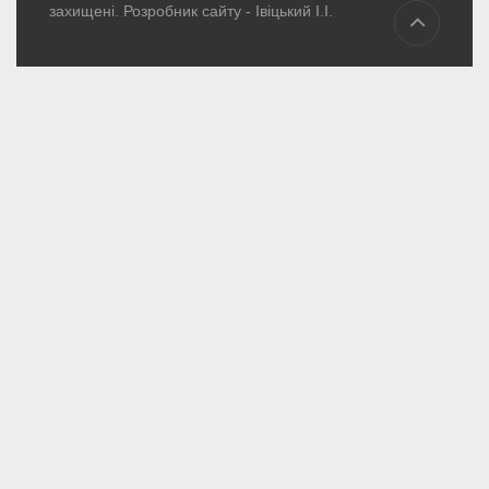
захищені. Розробник сайту -
Івіцький І.І.