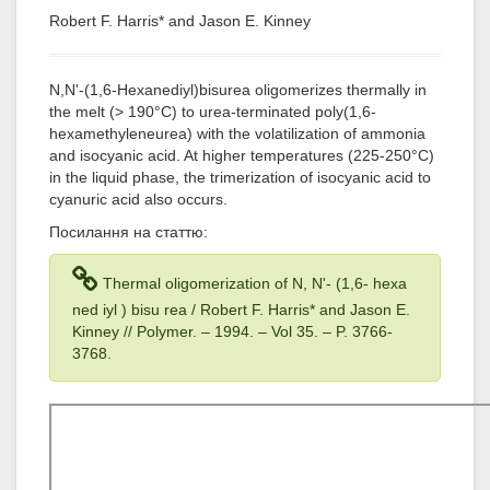
Robert F. Harris* and Jason E. Kinney
N,N'-(1,6-Hexanediyl)bisurea oligomerizes thermally in
the melt (> 190°C) to urea-terminated poly(1,6-
hexamethyleneurea) with the volatilization of ammonia
and isocyanic acid. At higher temperatures (225-250°C)
in the liquid phase, the trimerization of isocyanic acid to
cyanuric acid also occurs.
Посилання на статтю:
Thermal oligomerization of N, N'- (1,6- hexa
ned iyl ) bisu rea / Robert F. Harris* and Jason E.
Kinney // Polymer. – 1994
. – Vol 35
. – P. 3766-
3768.