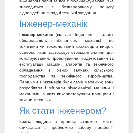
інженером перш за все є людина-думаюча, яка
знаходиться в безперервному пошуку
відповідей на складні технічні завдання.
Інженер-механік
Інженер-механік
(від лат. Ingenium – талант,
обдарованість, і mēchanicus – механік) – це
технічний чи технологічний фахівець з вищою
освітою, який застосовує отримані знання для
конструювання, проектування, моделювання та
експлуатації машин, апаратів та технічного
обладнання в різних галузях сільського
господарства та технічного виробництва.
Першими з інженерів були саме механіки; вони
розробляли і збирали різноманітні машини і
механізми, в яких використовували принципи і
закони механіки.
Як стати інженером?
Кожна людина в процесі свідомого життя
стикається з проблемою вибору професії.