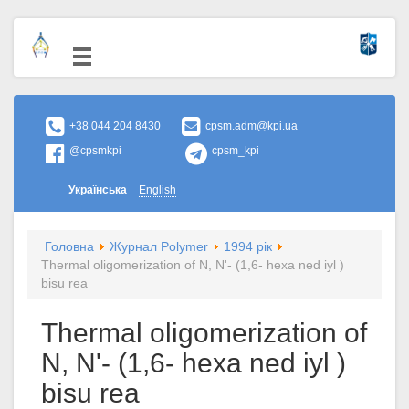
+38 044 204 8430
cpsm.adm@kpi.ua
@cpsmkpi
cpsm_kpi
Українська
English
Головна
Журнал Polymer
1994 рік
Thermal oligomerization of N, N'- (1,6- hexa ned iyl )
bisu rea
Thermal oligomerization of
N, N'- (1,6- hexa ned iyl )
bisu rea