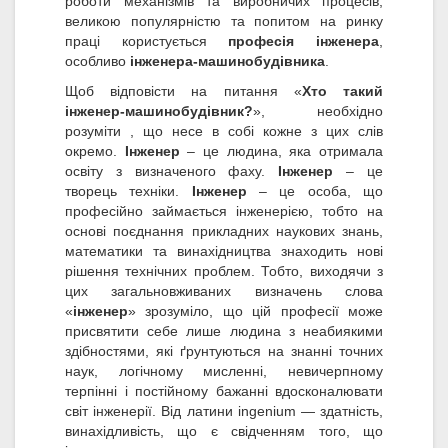
роботи механізмів та виробничих процесів,
великою популярністю та попитом на ринку
праці користується
професія інженера
,
особливо
інженера-машинобудівника
.
Щоб відповісти на питання «
Хто такий
інженер-машинобудівник?
», необхідно
розуміти , що несе в собі кожне з цих слів
окремо.
Інженер
– це людина, яка отримала
освіту з визначеного фаху.
Інженер
– це
творець техніки.
Інженер
– це особа, що
професійно займається інженерією, тобто на
основі поєднання прикладних наукових знань,
математики та винахідництва знаходить нові
рішення технічних проблем. Тобто, виходячи з
цих загальновживаних визначень слова
«
інженер
» зрозуміло, що цій професії може
присвятити себе лише людина з неабиякими
здібностями, які ґрунтуються на знанні точних
наук, логічному мисленні, невичерпному
терпінні і постійному бажанні вдосконалювати
світ інженерії. Від латини ingenium — здатність,
винахідливість, що є свідченням того, що