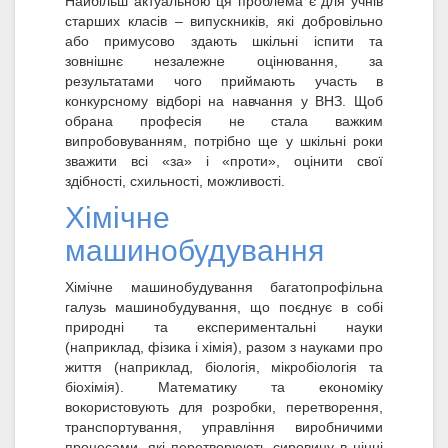
Найбільш актуальною ця проблема є для учнів
старших класів – випускників, які добровільно
або примусово здають шкільні іспити та
зовнішнє незалежне оцінювання, за
результатами чого приймають участь в
конкурсному відборі на навчання у ВНЗ. Щоб
обрана професія не стала важким
випробовуванням, потрібно ще у шкільні роки
зважити всі «за» і «проти», оцінити свої
здібності, схильності, можливості.
Хімічне
машинобудування
Хімічне машинобудування багатопрофільна
галузь машинобудування, що поєднує в собі
природні та експериментальні науки
(наприклад, фізика і хімія), разом з науками про
життя (наприклад, біологія, мікробіологія та
біохімія). Математику та економіку
вокористовують для розробки, перетворення,
транспортування, управління виробничими
процесами, які перетворюють сировину в цінні