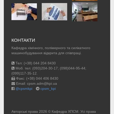
КОНТАКТИ
Кафедра хімічного, полімерного та силікатного
машинобудування відкрита для співпраці.
Тел: (+38) 044 204 8430
Моб. тел: (093)204-30-17; (098)044-95-44;
(099)117-35-12.
Факс: (+38) 044 406 8430
Email: cpsm.adm@kpi.ua
@cpsmkpi
cpsm_kpi
Авторські права 2026 © Кафедра ХПСМ. Усі права