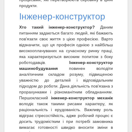
продукти.
Інженер-конструктор
Хто такий інженер-конструктор?
Даним
питанням задаються багато людей, які бажають
пов'язати своє життя з цією професією. Варто
відзначити, що ця професія однією з найбільш
високооплачуваних на сучасному ринку праці,
яка характеризується високим попитом з боку
роботодавців.
Інженер-конструктор
машинобудування
повинен володіти
аналітичним складом розуму, підвищеною
уважністю до деталей і відповідальним
підходом до роботи. Дана діяльність пов'язана з
прорахунками і різноманітним обладнанням.
Першокласний
інженер-конструктор механік
володіє також такими рисами характеру, як
раціональність і ерудованість. Важливу роль
відіграє стресостійкість, адже робочий процес є
досить трудомістким і при потребі замовника
вимагає готовності швидко вносити зміни в