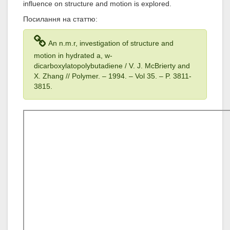
influence on structure and motion is explored.
Посилання на статтю:
An n.m.r, investigation of structure and
motion in hydrated a, w-
dicarboxylatopolybutadiene / V. J. McBrierty and
X. Zhang // Polymer. – 1994
. – Vol 35
. – P. 3811-
3815.