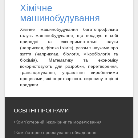
Хімічне
машинобудування
Хімічне машинобудування багатопрофільна
галузь машинобудування, що поєднує в собі
природні та експериментальні науки
(наприклад, фізика і хімія), разом з науками про
життя (наприклад, біологія, мікробіологія та
біохімія). Математику та економіку
вокористовують для розробки, перетворення,
транспортування, управління виробничими
процесами, які перетворюють сировину в цінні
продукти.
ОСВІТНІ ПРОГРАМИ
Комп'ютерний інжиніринг та моделювання
Комп'ютерне проектування обладнання