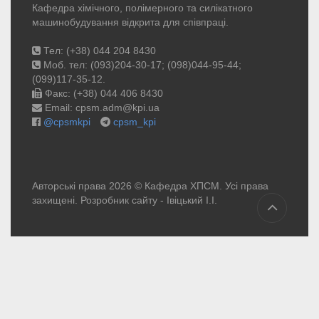
Кафедра хімічного, полімерного та силікатного
машинобудування відкрита для співпраці.
Тел: (+38) 044 204 8430
Моб. тел: (093)204-30-17; (098)044-95-44;
(099)117-35-12.
Факс: (+38) 044 406 8430
Email: cpsm.adm@kpi.ua
@cpsmkpi
cpsm_kpi
Авторські права 2026 © Кафедра ХПСМ. Усі права
захищені. Розробник сайту -
Івіцький І.І.