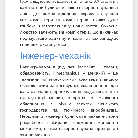
І хоча відносно недавно, на початку XX століття,
комп'ютери були розкішшю і використовувалися
лише для самих складних розрахунків, у наш
час комп'ютери та комп'ютерна техніка дуже
глибоко інтегрувалися у наше життя. Сучасне
людство залежить від комп'ютерів, що викликає
подиву, якщо розглянути, коли і в яких випадках
вони використовуються.
Інженер-механік
Інженер-механік
(від лат. Ingenium – талант,
обдарованість, і mēchanicus – механік) – це
технічний чи технологічний фахівець з вищою
освітою, який застосовує отримані знання для
конструювання, проектування, моделювання та
експлуатації машин, апаратів та технічного
обладнання в різних галузях сільського
господарства та технічного виробництва.
Першими з інженерів були саме механіки; вони
розробляли і збирали різноманітні машини і
механізми, в яких використовували принципи і
закони механіки.