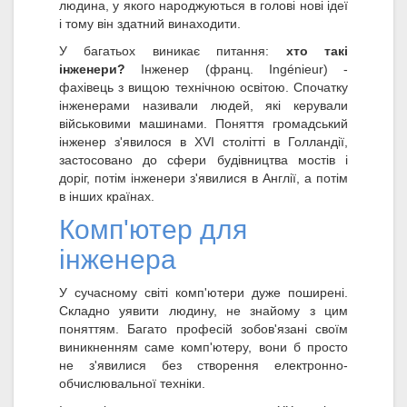
людина, у якого народжуються в голові нові ідеї
і тому він здатний винаходити.
У багатьох виникає питання:
хто такі
інженери?
Інженер (франц. Ingénieur) -
фахівець з вищою технічною освітою. Спочатку
інженерами називали людей, які керували
військовими машинами. Поняття громадський
інженер з'явилося в XVI столітті в Голландії,
застосовано до сфери будівництва мостів і
доріг, потім інженери з'явилися в Англії, а потім
в інших країнах.
Комп'ютер для
інженера
У сучасному світі комп'ютери дуже поширені.
Складно уявити людину, не знайому з цим
поняттям. Багато професій зобов'язані своїм
виникненням саме комп'ютеру, вони б просто
не з'явилися без створення електронно-
обчислювальної техніки.