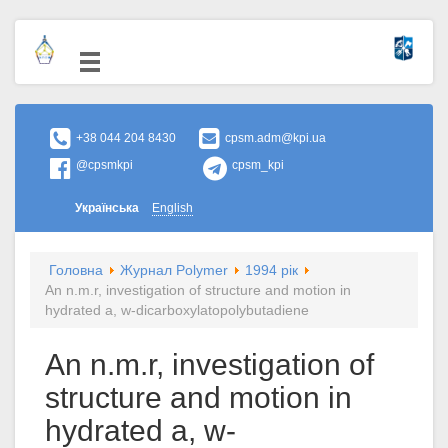
+38 044 204 8430
cpsm.adm@kpi.ua
@cpsmkpi
cpsm_kpi
Українська
English
Головна
Журнал Polymer
1994 рік
An n.m.r, investigation of structure and motion in
hydrated a, w-dicarboxylatopolybutadiene
An n.m.r, investigation of
structure and motion in
hydrated a, w-