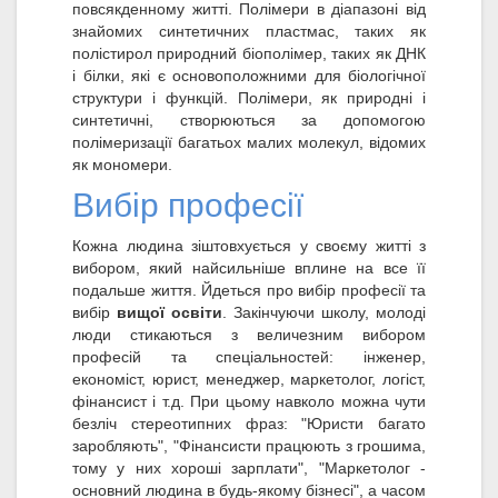
повсякденному житті. Полімери в діапазоні від
знайомих синтетичних пластмас, таких як
полістирол природний біополімер, таких як ДНК
і білки, які є основоположними для біологічної
структури і функцій. Полімери, як природні і
синтетичні, створюються за допомогою
полімеризації багатьох малих молекул, відомих
як мономери.
Вибір професії
Кожна людина зіштовхується у своєму житті з
вибором, який найсильніше вплине на все її
подальше життя. Йдеться про вибір професії та
вибір
вищої освіти
. Закінчуючи школу, молоді
люди стикаються з величезним вибором
професій та спеціальностей: інженер,
економіст, юрист, менеджер, маркетолог, логіст,
фінансист і т.д. При цьому навколо можна чути
безліч стереотипних фраз: "Юристи багато
заробляють", "Фінансисти працюють з грошима,
тому у них хороші зарплати", "Маркетолог -
основний людина в будь-якому бізнесі", а часом