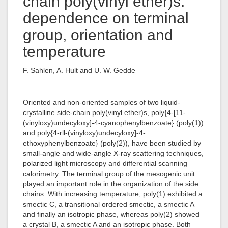
chain poly(vinyl ether)s:
dependence on terminal
group, orientation and
temperature
F. Sahlen, A. Hult and U. W. Gedde
Oriented and non-oriented samples of two liquid-
crystalline side-chain poly(vinyl ether)s, poly{4-[11-
(vinyloxy)undecyloxy]-4-cyanophenylbenzoate} (poly(1))
and poly{4-rll-(vinyloxy)undecyloxy]-4-
ethoxyphenylbenzoate} (poly(2)), have been studied by
small-angle and wide-angle X-ray scattering techniques,
polarized light microscopy and differential scanning
calorimetry. The terminal group of the mesogenic unit
played an important role in the organization of the side
chains. With increasing temperature, poly(1) exhibited a
smectic C, a transitional ordered smectic, a smectic A
and finally an isotropic phase, whereas poly(2) showed
a crystal B, a smectic A and an isotropic phase. Both