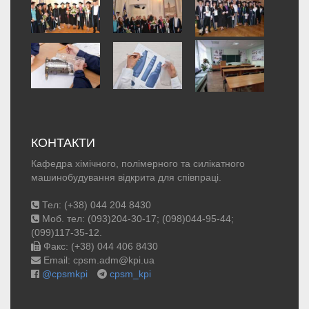
КОНТАКТИ
Кафедра хімічного, полімерного та силікатного
машинобудування відкрита для співпраці.
Тел: (+38) 044 204 8430
Моб. тел: (093)204-30-17; (098)044-95-44;
(099)117-35-12.
Факс: (+38) 044 406 8430
Email: cpsm.adm@kpi.ua
@cpsmkpi
cpsm_kpi