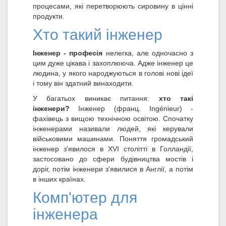
процесами, які перетворюють сировину в цінні
продукти.
Хто такий інженер
Інженер - професія
нелегка, але одночасно з
цим дуже цікава і захоплююча. Адже інженер це
людина, у якого народжуються в голові нові ідеї
і тому він здатний винаходити.
У багатьох виникає питання:
хто такі
інженери?
Інженер (франц. Ingénieur) -
фахівець з вищою технічною освітою. Спочатку
інженерами називали людей, які керували
військовими машинами. Поняття громадський
інженер з'явилося в XVI столітті в Голландії,
застосовано до сфери будівництва мостів і
доріг, потім інженери з'явилися в Англії, а потім
в інших країнах.
Комп'ютер для
інженера