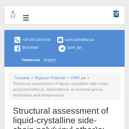
+38 044 204 8430
cpsm.adm@kpi.ua
@cpsmkpi
cpsm_kpi
Українська
English
Головна
Журнал Polymer
1994 рік
Structural assessment of liquid-crystalline side-chain
poly(vinyl ether)s: dependence on terminal group,
orientation and temperature
Structural assessment of
liquid-crystalline side-