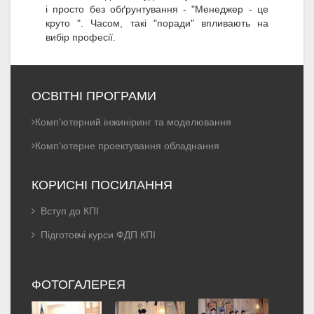
і просто без обґрунтування - "Менеджер - це
круто ". Часом, такі "поради" впливають на
вибір професії.
ОСВІТНІ ПРОГРАМИ
Комп'ютерний інжиніринг та моделювання
Комп'ютерне проектування обладнання
КОРИСНІ ПОСИЛАННЯ
Вступ до КПІ
Підготовчі курси ФДП КПІ
ФОТОГАЛЕРЕЯ