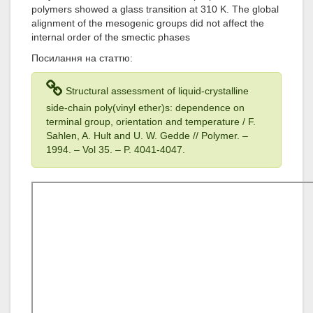
polymers showed a glass transition at 310 K. The global
alignment of the mesogenic groups did not affect the
internal order of the smectic phases
Посилання на статтю:
Structural assessment of liquid-crystalline
side-chain poly(vinyl ether)s: dependence on
terminal group, orientation and temperature / F.
Sahlen, A. Hult and U. W. Gedde // Polymer. –
1994
. – Vol 35
. – P. 4041-4047.