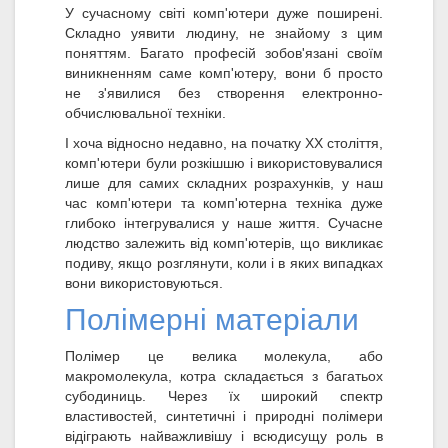
У сучасному світі комп'ютери дуже поширені.
Складно уявити людину, не знайому з цим
поняттям. Багато професій зобов'язані своїм
виникненням саме комп'ютеру, вони б просто
не з'явилися без створення електронно-
обчислювальної техніки.
І хоча відносно недавно, на початку XX століття,
комп'ютери були розкішшю і використовувалися
лише для самих складних розрахунків, у наш
час комп'ютери та комп'ютерна техніка дуже
глибоко інтегрувалися у наше життя. Сучасне
людство залежить від комп'ютерів, що викликає
подиву, якщо розглянути, коли і в яких випадках
вони використовуються.
Полімерні матеріали
Полімер це велика молекула, або
макромолекула, котра складається з багатьох
субодиниць. Через їх широкий спектр
властивостей, синтетичні і природні полімери
відіграють найважливішу і всюдисущу роль в