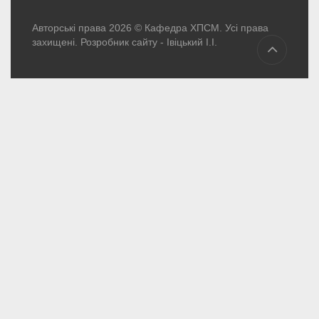
Авторські права 2026 © Кафедра ХПСМ. Усі права
захищені. Розробник сайту -
Івіцький І.І.