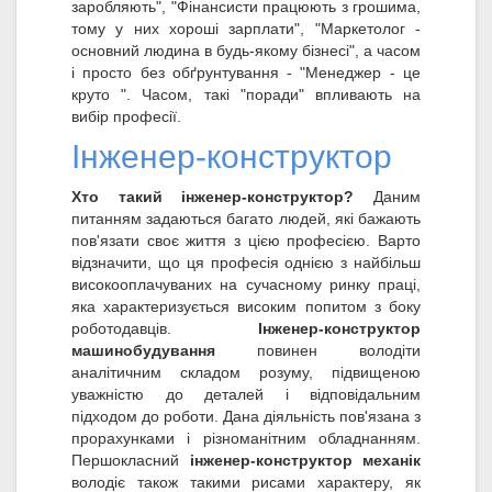
заробляють", "Фінансисти працюють з грошима,
тому у них хороші зарплати", "Маркетолог -
основний людина в будь-якому бізнесі", а часом
і просто без обґрунтування - "Менеджер - це
круто ". Часом, такі "поради" впливають на
вибір професії.
Інженер-конструктор
Хто такий інженер-конструктор?
Даним
питанням задаються багато людей, які бажають
пов'язати своє життя з цією професією. Варто
відзначити, що ця професія однією з найбільш
високооплачуваних на сучасному ринку праці,
яка характеризується високим попитом з боку
роботодавців.
Інженер-конструктор
машинобудування
повинен володіти
аналітичним складом розуму, підвищеною
уважністю до деталей і відповідальним
підходом до роботи. Дана діяльність пов'язана з
прорахунками і різноманітним обладнанням.
Першокласний
інженер-конструктор механік
володіє також такими рисами характеру, як