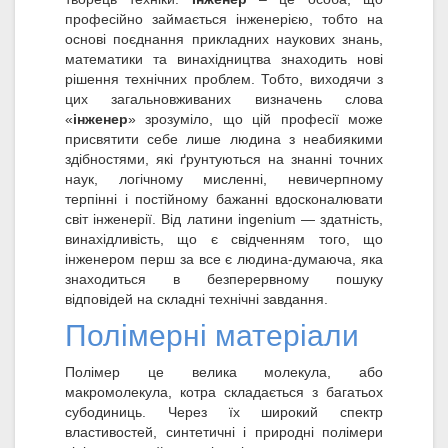
професійно займається інженерією, тобто на
основі поєднання прикладних наукових знань,
математики та винахідництва знаходить нові
рішення технічних проблем. Тобто, виходячи з
цих загальновживаних визначень слова
«
інженер
» зрозуміло, що цій професії може
присвятити себе лише людина з неабиякими
здібностями, які ґрунтуються на знанні точних
наук, логічному мисленні, невичерпному
терпінні і постійному бажанні вдосконалювати
світ інженерії. Від латини ingenium — здатність,
винахідливість, що є свідченням того, що
інженером перш за все є людина-думаюча, яка
знаходиться в безперервному пошуку
відповідей на складні технічні завдання.
Полімерні матеріали
Полімер це велика молекула, або
макромолекула, котра складається з багатьох
субодиниць. Через їх широкий спектр
властивостей, синтетичні і природні полімери