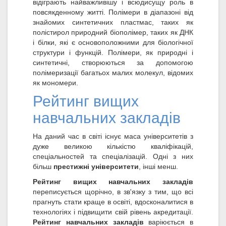
відіграють найважливішу і всюдисущу роль в
повсякденному житті. Полімери в діапазоні від
знайомих синтетичних пластмас, таких як
полістирол природний біополімер, таких як ДНК
і білки, які є основоположними для біологічної
структури і функцій. Полімери, як природні і
синтетичні, створюються за допомогою
полімеризації багатьох малих молекул, відомих
як мономери.
Рейтинг вищих
навчальних закладів
На даний час в світі існує маса університетів з
дуже великою кількістю кваліфікацій,
спеціальностей та спеціалізацій. Одні з них
більш
престижні університети
, інші менш.
Рейтинг вищих навчальних закладів
переписується щорічно, в зв'язку з тим, що всі
прагнуть стати краще в освіті, вдосконалитися в
технологіях і підвищити свій рівень акредитації.
Рейтинг навчальних закладів
варіюється в