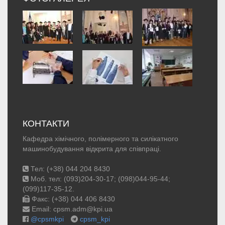
КОНТАКТИ
Кафедра хімічного, полімерного та силікатного
машинобудування відкрита для співпраці.
Тел: (+38) 044 204 8430
Моб. тел: (093)204-30-17; (098)044-95-44;
(099)117-35-12.
Факс: (+38) 044 406 8430
Email: cpsm.adm@kpi.ua
@cpsmkpi
cpsm_kpi