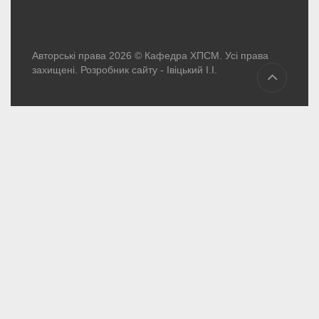
Авторські права 2026 © Кафедра ХПСМ. Усі права
захищені. Розробник сайту -
Івіцький І.І.