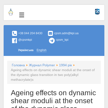
+38 044 204 8430
cpsm.adm@kpi.ua
@cpsmkpi
cpsm_kpi
Українська
English
Головна
Журнал Polymer
1994 рік
Ageing effects on dynamic shear moduli at the onset of
the dynamic glass transition in two poly(alkyl
methacrylate)s
Ageing effects on dynamic
shear moduli at the onset