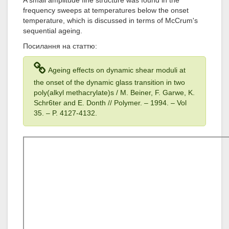
A small amplitude fine structure was found in the
frequency sweeps at temperatures below the onset
temperature, which is discussed in terms of McCrum's
sequential ageing.
Посилання на статтю:
Ageing effects on dynamic shear moduli at
the onset of the dynamic glass transition in two
poly(alkyl methacrylate)s / M. Beiner, F. Garwe, K.
Schr6ter and E. Donth // Polymer. – 1994
. – Vol
35
. – P. 4127-4132.