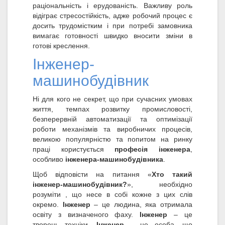
раціональність і ерудованість. Важливу роль
відіграє стресостійкість, адже робочий процес є
досить трудомістким і при потребі замовника
вимагає готовності швидко вносити зміни в
готові креслення.
Інженер-
машинобудівник
Ні для кого не секрет, що при сучасних умовах
життя, темпах розвитку промисловості,
безперервній автоматизації та оптимізації
роботи механізмів та виробничих процесів,
великою популярністю та попитом на ринку
праці користується
професія інженера
,
особливо
інженера-машинобудівника
.
Щоб відповісти на питання «
Хто такий
інженер-машинобудівник?
», необхідно
розуміти , що несе в собі кожне з цих слів
окремо.
Інженер
– це людина, яка отримала
освіту з визначеного фаху.
Інженер
– це
творець техніки.
Інженер
– це особа, що