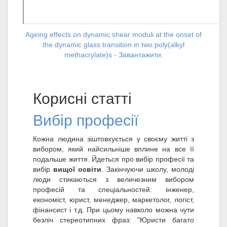
Ageing effects on dynamic shear moduli at the onset of
the dynamic glass transition in two poly(alkyl
methacrylate)s - Завантажити.
Корисні статті
Вибір професії
Кожна людина зіштовхується у своєму житті з
вибором, який найсильніше вплине на все її
подальше життя. Йдеться про вибір професії та
вибір
вищої освіти
. Закінчуючи школу, молоді
люди стикаються з величезним вибором
професій та спеціальностей: інженер,
економіст, юрист, менеджер, маркетолог, логіст,
фінансист і т.д. При цьому навколо можна чути
безліч стереотипних фраз: "Юристи багато