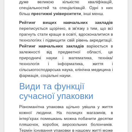
дуже великою кількістю кваліфікацій,
спеціальностей та спеціалізацій. Одні з них
більш
престижні університети
, інші менш.
Рейтинг вищих навчальних закладів
переписується щорічно, в зв'язку з тим, що всі
прагнуть стати краще в освіті, вдосконалитися в
технологіях і підвищити свій рівень акредитації.
Рейтинг навчальних закладів
варіюється в
залежності від предметної області, це
природничі науки і математика, техніка/
технологія і інформатика, життя і
сільськогосподарська наука, клінічна медицина і
фармація, соціальні науки.
Види та функції
сучасної упаковки
Різноманітна упаковка щільно увішла у життя
кожної людини. На полицях магазинів, в
інтер'єрах помешкань можна побачити десятки
пляшочок, коробок, аерозольних болончиків.
Термін існування упаковки в нашому житті може