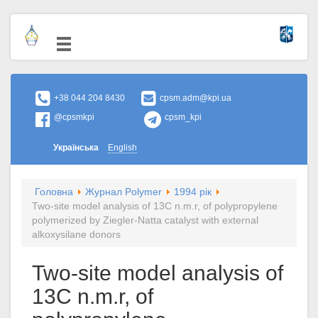
+38 044 204 8430
cpsm.adm@kpi.ua
@cpsmkpi
cpsm_kpi
Українська
English
Головна
Журнал Polymer
1994 рік
Two-site model analysis of 13C n.m.r, of polypropylene
polymerized by Ziegler-Natta catalyst with external
alkoxysilane donors
Two-site model analysis of
13C n.m.r, of