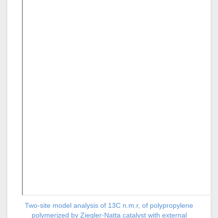
Two-site model analysis of 13C n.m.r, of polypropylene
polymerized by Ziegler-Natta catalyst with external