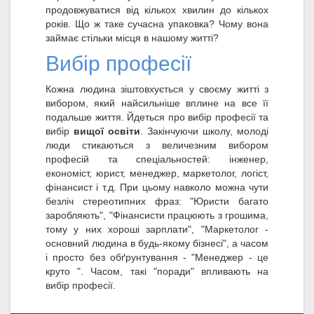
продовжуватися від кількох хвилин до кількох
років. Що ж таке сучасна упаковка? Чому вона
займає стільки місця в нашому житті?
Вибір професії
Кожна людина зіштовхується у своєму житті з
вибором, який найсильніше вплине на все її
подальше життя. Йдеться про вибір професії та
вибір
вищої освіти
. Закінчуючи школу, молоді
люди стикаються з величезним вибором
професій та спеціальностей: інженер,
економіст, юрист, менеджер, маркетолог, логіст,
фінансист і т.д. При цьому навколо можна чути
безліч стереотипних фраз: "Юристи багато
заробляють", "Фінансисти працюють з грошима,
тому у них хороші зарплати", "Маркетолог -
основний людина в будь-якому бізнесі", а часом
і просто без обґрунтування - "Менеджер - це
круто ". Часом, такі "поради" впливають на
вибір професії.