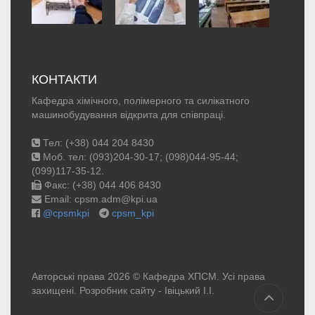
КОНТАКТИ
Кафедра хімічного, полімерного та силікатного
машинобудування відкрита для співпраці.
Тел: (+38) 044 204 8430
Моб. тел: (093)204-30-17; (098)044-95-44;
(099)117-35-12.
Факс: (+38) 044 406 8430
Email: cpsm.adm@kpi.ua
@cpsmkpi
cpsm_kpi
Авторські права 2026 © Кафедра ХПСМ. Усі права
захищені. Розробник сайту -
Івіцький І.І.