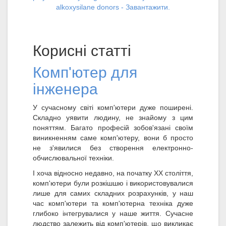
alkoxysilane donors - Завантажити.
Корисні статті
Комп'ютер для
інженера
У сучасному світі комп'ютери дуже поширені.
Складно уявити людину, не знайому з цим
поняттям. Багато професій зобов'язані своїм
виникненням саме комп'ютеру, вони б просто
не з'явилися без створення електронно-
обчислювальної техніки.
І хоча відносно недавно, на початку XX століття,
комп'ютери були розкішшю і використовувалися
лише для самих складних розрахунків, у наш
час комп'ютери та комп'ютерна техніка дуже
глибоко інтегрувалися у наше життя. Сучасне
людство залежить від комп'ютерів, що викликає