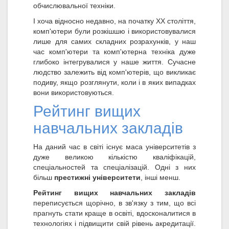
обчислювальної техніки.
І хоча відносно недавно, на початку XX століття,
комп'ютери були розкішшю і використовувалися
лише для самих складних розрахунків, у наш
час комп'ютери та комп'ютерна техніка дуже
глибоко інтегрувалися у наше життя. Сучасне
людство залежить від комп'ютерів, що викликає
подиву, якщо розглянути, коли і в яких випадках
вони використовуються.
Рейтинг вищих
навчальних закладів
На даний час в світі існує маса університетів з
дуже великою кількістю кваліфікацій,
спеціальностей та спеціалізацій. Одні з них
більш
престижні університети
, інші менш.
Рейтинг вищих навчальних закладів
переписується щорічно, в зв'язку з тим, що всі
прагнуть стати краще в освіті, вдосконалитися в
технологіях і підвищити свій рівень акредитації.