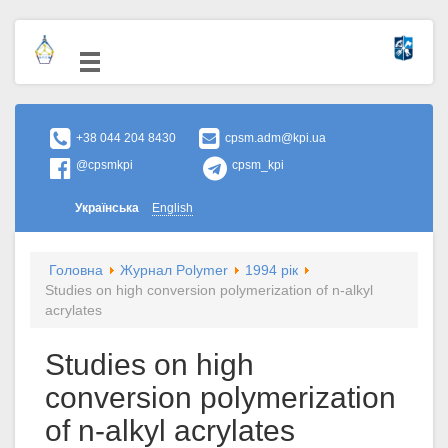
+38 044 204 8430
cpsm.adm@kpi.ua
@cpsmkpi
cpsm_kpi
Українська
English
Головна
Журнал Polymer
1994 рік
Studies on high conversion polymerization of n-alkyl
acrylates
Studies on high
conversion polymerization
of n-alkyl acrylates