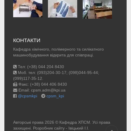
КОНТАКТИ
Кафедра хімічного, полімерного та силікатного
машинобудування відкрита для співпраці.
Тел: (+38) 044 204 8430
Моб. тел: (093)204-30-17; (098)044-95-44;
(099)117-35-12.
Факс: (+38) 044 406 8430
Email: cpsm.adm@kpi.ua
@cpsmkpi
cpsm_kpi
Авторські права 2026 © Кафедра ХПСМ. Усі права
захищені. Розробник сайту -
Івіцький І.І.