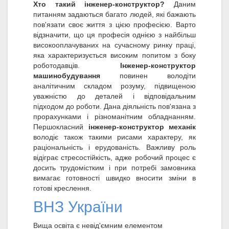
Хто такий інженер-конструктор?
Даним
питанням задаються багато людей, які бажають
пов'язати своє життя з цією професією. Варто
відзначити, що ця професія однією з найбільш
високооплачуваних на сучасному ринку праці,
яка характеризується високим попитом з боку
роботодавців.
Інженер-конструктор
машинобудування
повинен володіти
аналітичним складом розуму, підвищеною
уважністю до деталей і відповідальним
підходом до роботи. Дана діяльність пов'язана з
прорахунками і різноманітним обладнанням.
Першокласний
інженер-конструктор механік
володіє також такими рисами характеру, як
раціональність і ерудованість. Важливу роль
відіграє стресостійкість, адже робочий процес є
досить трудомістким і при потребі замовника
вимагає готовності швидко вносити зміни в
готові креслення.
ВНЗ України
Вища освіта є невід'ємним елементом