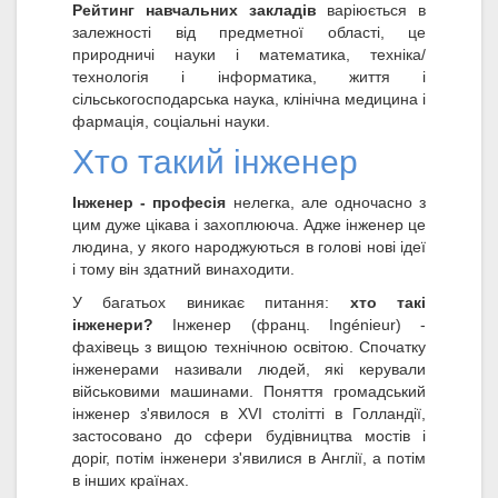
Рейтинг навчальних закладів
варіюється в
залежності від предметної області, це
природничі науки і математика, техніка/
технологія і інформатика, життя і
сільськогосподарська наука, клінічна медицина і
фармація, соціальні науки.
Хто такий інженер
Інженер - професія
нелегка, але одночасно з
цим дуже цікава і захоплююча. Адже інженер це
людина, у якого народжуються в голові нові ідеї
і тому він здатний винаходити.
У багатьох виникає питання:
хто такі
інженери?
Інженер (франц. Ingénieur) -
фахівець з вищою технічною освітою. Спочатку
інженерами називали людей, які керували
військовими машинами. Поняття громадський
інженер з'явилося в XVI столітті в Голландії,
застосовано до сфери будівництва мостів і
доріг, потім інженери з'явилися в Англії, а потім
в інших країнах.