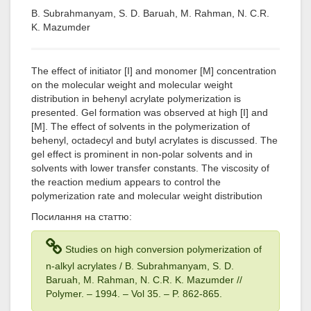
B. Subrahmanyam, S. D. Baruah, M. Rahman, N. C.R.
K. Mazumder
The effect of initiator [I] and monomer [M] concentration
on the molecular weight and molecular weight
distribution in behenyl acrylate polymerization is
presented. Gel formation was observed at high [I] and
[M]. The effect of solvents in the polymerization of
behenyl, octadecyl and butyl acrylates is discussed. The
gel effect is prominent in non-polar solvents and in
solvents with lower transfer constants. The viscosity of
the reaction medium appears to control the
polymerization rate and molecular weight distribution
Посилання на статтю:
Studies on high conversion polymerization of
n-alkyl acrylates / B. Subrahmanyam, S. D.
Baruah, M. Rahman, N. C.R. K. Mazumder //
Polymer. – 1994
. – Vol 35
. – P. 862-865.