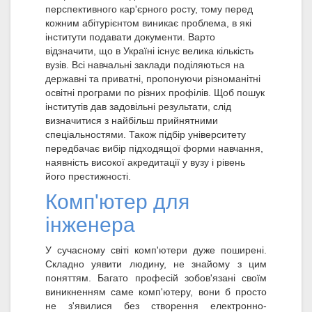
перспективного кар'єрного росту, тому перед
кожним абітурієнтом виникає проблема, в які
інститути подавати документи. Варто
відзначити, що в Україні існує велика кількість
вузів. Всі навчальні заклади поділяються на
державні та приватні, пропонуючи різноманітні
освітні програми по різних профілів. Щоб пошук
інститутів дав задовільні результати, слід
визначитися з найбільш прийнятними
спеціальностями. Також підбір університету
передбачає вибір підходящої форми навчання,
наявність високої акредитації у вузу і рівень
його престижності.
Комп'ютер для
інженера
У сучасному світі комп'ютери дуже поширені.
Складно уявити людину, не знайому з цим
поняттям. Багато професій зобов'язані своїм
виникненням саме комп'ютеру, вони б просто
не з'явилися без створення електронно-