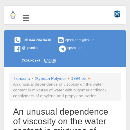
+38 044 204 8430
cpsm.adm@kpi.ua
@cpsmkpi
cpsm_kpi
Українська
English
Головна
Журнал Polymer
1994 рік
An unusual dependence of viscosity on the water
content in mixtures of water with oligomeric triblock
copolymers of ethylene and propylene oxides
An unusual dependence
of viscosity on the water