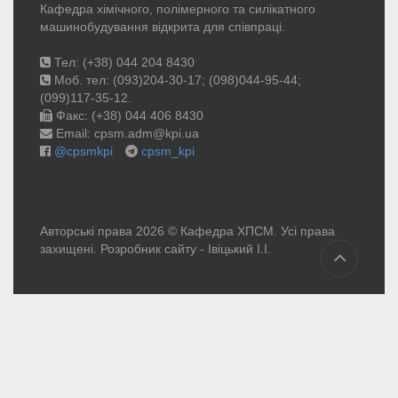
Кафедра хімічного, полімерного та силікатного
машинобудування відкрита для співпраці.
Тел: (+38) 044 204 8430
Моб. тел: (093)204-30-17; (098)044-95-44;
(099)117-35-12.
Факс: (+38) 044 406 8430
Email: cpsm.adm@kpi.ua
@cpsmkpi
cpsm_kpi
Авторські права 2026 © Кафедра ХПСМ. Усі права
захищені. Розробник сайту -
Івіцький І.І.