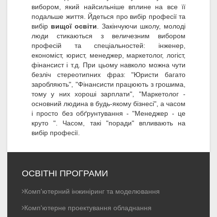
вибором, який найсильніше вплине на все її
подальше життя. Йдеться про вибір професії та
вибір
вищої освіти
. Закінчуючи школу, молоді
люди стикаються з величезним вибором
професій та спеціальностей: інженер,
економіст, юрист, менеджер, маркетолог, логіст,
фінансист і т.д. При цьому навколо можна чути
безліч стереотипних фраз: "Юристи багато
заробляють", "Фінансисти працюють з грошима,
тому у них хороші зарплати", "Маркетолог -
основний людина в будь-якому бізнесі", а часом
і просто без обґрунтування - "Менеджер - це
круто ". Часом, такі "поради" впливають на
вибір професії.
ОСВІТНІ ПРОГРАМИ
Комп'ютерний інжиніринг та моделювання
Комп'ютерне проектування обладнання