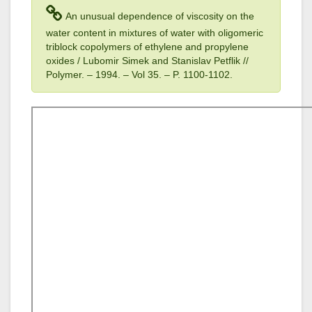
An unusual dependence of viscosity on the
water content in mixtures of water with oligomeric
triblock copolymers of ethylene and propylene
oxides / Lubomir Simek and Stanislav Petflik //
Polymer. – 1994
. – Vol 35
. – P. 1100-1102.