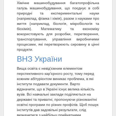
Хімічне машинобудування багатопрофільна
галузь машинобудування, що поєднує в собі
природні та експериментальні науки
(наприклад, фізика і хімія), разом з науками про
життя (наприклад, біологія, мікробіологія та
біохімія). Математику та економіку
вокористовують для розробки, перетворення,
транспортування, управління виробничими
процесами, які перетворюють сировину в цінні
продукти.
ВНЗ України
Вища освіта є невід'ємним елементом
перспективного кар'єрного росту, тому перед
кожним абітурієнтом виникає проблема, в які
інститути подавати документи. Варто
відзначити, що в Україні існує велика кількість
вузів. Всі навчальні заклади поділяються на
державні та приватні, пропонуючи різноманітні
освітні програми по різних профілів. Щоб пошук
інститутів дав задовільні результати, слід
визначитися з найбільш прийнятними