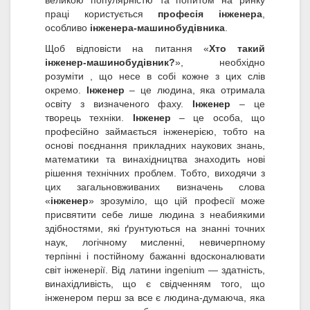
великою популярністю та попитом на ринку
праці користується
професія інженера
,
особливо
інженера-машинобудівника
.
Щоб відповісти на питання «
Хто такий
інженер-машинобудівник?
», необхідно
розуміти , що несе в собі кожне з цих слів
окремо.
Інженер
– це людина, яка отримала
освіту з визначеного фаху.
Інженер
– це
творець техніки.
Інженер
– це особа, що
професійно займається інженерією, тобто на
основі поєднання прикладних наукових знань,
математики та винахідництва знаходить нові
рішення технічних проблем. Тобто, виходячи з
цих загальновживаних визначень слова
«
інженер
» зрозуміло, що цій професії може
присвятити себе лише людина з неабиякими
здібностями, які ґрунтуються на знанні точних
наук, логічному мисленні, невичерпному
терпінні і постійному бажанні вдосконалювати
світ інженерії. Від латини ingenium — здатність,
винахідливість, що є свідченням того, що
інженером перш за все є людина-думаюча, яка