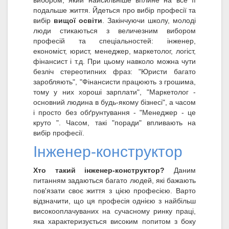
вибором, який найсильніше вплине на все її
подальше життя. Йдеться про вибір професії та
вибір
вищої освіти
. Закінчуючи школу, молоді
люди стикаються з величезним вибором
професій та спеціальностей: інженер,
економіст, юрист, менеджер, маркетолог, логіст,
фінансист і т.д. При цьому навколо можна чути
безліч стереотипних фраз: "Юристи багато
заробляють", "Фінансисти працюють з грошима,
тому у них хороші зарплати", "Маркетолог -
основний людина в будь-якому бізнесі", а часом
і просто без обґрунтування - "Менеджер - це
круто ". Часом, такі "поради" впливають на
вибір професії.
Інженер-конструктор
Хто такий інженер-конструктор?
Даним
питанням задаються багато людей, які бажають
пов'язати своє життя з цією професією. Варто
відзначити, що ця професія однією з найбільш
високооплачуваних на сучасному ринку праці,
яка характеризується високим попитом з боку