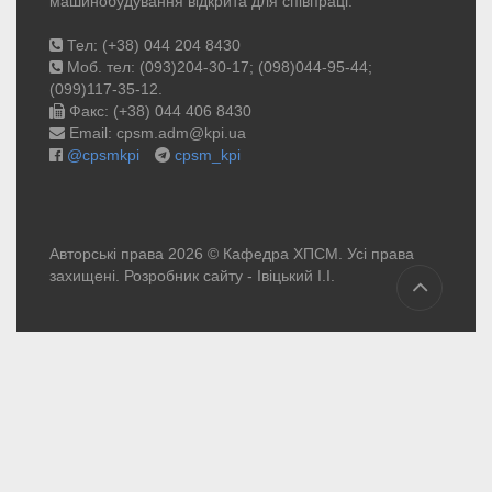
машинобудування відкрита для співпраці.
Тел: (+38) 044 204 8430
Моб. тел: (093)204-30-17; (098)044-95-44;
(099)117-35-12.
Факс: (+38) 044 406 8430
Email: cpsm.adm@kpi.ua
@cpsmkpi
cpsm_kpi
Авторські права 2026 © Кафедра ХПСМ. Усі права
захищені. Розробник сайту -
Івіцький І.І.