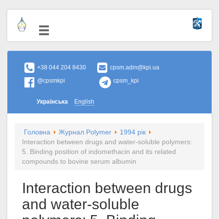
+38 044 204 8430
cpsm.adm@kpi.ua
@cpsmkpi
cpsm_kpi
Українська
English
Головна
Журнал Polymer
1994 рік
Interaction between drugs and water-soluble polymers:
5. Binding position of indomethacin and its related
compounds to bovine serum albumin
Interaction between drugs
and water-soluble