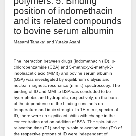
polymers: 5. Binding
position of indomethacin
and its related compounds
to bovine serum albumin
Masami Tanaka* and Yutaka Asahi
The interaction between drugs (indomethacin (ID), p-
chlorobenzamide (CBA) and 5-methoxy-2-methyl-3-
indoleacetic acid (MMI)) and bovine serum albumin
(BSA) was investigated by equilibrium dialysis and
nuclear magnetic resonance (n.m.r.) spectroscopy. The
binding of ID and MMI to BSA was concluded to be
hydrophobic and hydrophilic, respectively, on the basis
of the dependence of the binding constants on
temperature and ionic strength. In 1H n.m.r, spectra of
ID, there were no significant shifts with change in the
concentration and on addition of BSA. The spin-lattice
relaxation time (T1) and spin-spin relaxation time (Tz) of
the respective protons of ID were independent of