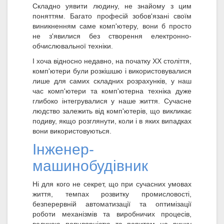
Складно уявити людину, не знайому з цим
поняттям. Багато професій зобов'язані своїм
виникненням саме комп'ютеру, вони б просто
не з'явилися без створення електронно-
обчислювальної техніки.
І хоча відносно недавно, на початку XX століття,
комп'ютери були розкішшю і використовувалися
лише для самих складних розрахунків, у наш
час комп'ютери та комп'ютерна техніка дуже
глибоко інтегрувалися у наше життя. Сучасне
людство залежить від комп'ютерів, що викликає
подиву, якщо розглянути, коли і в яких випадках
вони використовуються.
Інженер-
машинобудівник
Ні для кого не секрет, що при сучасних умовах
життя, темпах розвитку промисловості,
безперервній автоматизації та оптимізації
роботи механізмів та виробничих процесів,