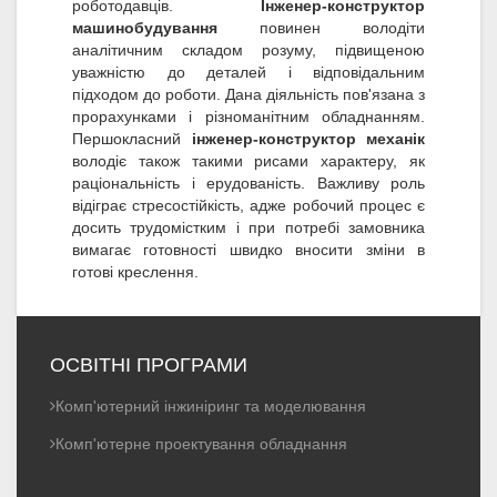
роботодавців.
Інженер-конструктор
машинобудування
повинен володіти
аналітичним складом розуму, підвищеною
уважністю до деталей і відповідальним
підходом до роботи. Дана діяльність пов'язана з
прорахунками і різноманітним обладнанням.
Першокласний
інженер-конструктор механік
володіє також такими рисами характеру, як
раціональність і ерудованість. Важливу роль
відіграє стресостійкість, адже робочий процес є
досить трудомістким і при потребі замовника
вимагає готовності швидко вносити зміни в
готові креслення.
ОСВІТНІ ПРОГРАМИ
Комп'ютерний інжиніринг та моделювання
Комп'ютерне проектування обладнання