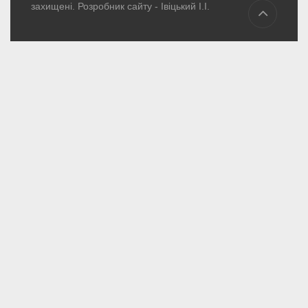
захищені. Розробник сайту -
Івіцький І.І.