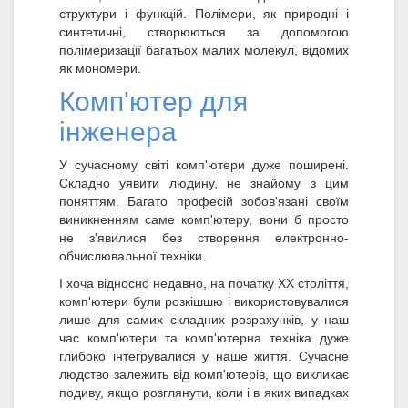
структури і функцій. Полімери, як природні і
синтетичні, створюються за допомогою
полімеризації багатьох малих молекул, відомих
як мономери.
Комп'ютер для
інженера
У сучасному світі комп'ютери дуже поширені.
Складно уявити людину, не знайому з цим
поняттям. Багато професій зобов'язані своїм
виникненням саме комп'ютеру, вони б просто
не з'явилися без створення електронно-
обчислювальної техніки.
І хоча відносно недавно, на початку XX століття,
комп'ютери були розкішшю і використовувалися
лише для самих складних розрахунків, у наш
час комп'ютери та комп'ютерна техніка дуже
глибоко інтегрувалися у наше життя. Сучасне
людство залежить від комп'ютерів, що викликає
подиву, якщо розглянути, коли і в яких випадках