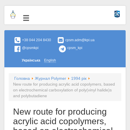
+38 044 204 8430
cpsm.adm@kpi.ua
@cpsmkpi
cpsm_kpi
Українська
English
Головна
Журнал Polymer
1994 рік
New route for producing acrylic acid copolymers, based
on electrochemical carboxylation of poly(vinyl halide)s
and polybutadiene
New route for producing
acrylic acid copolymers,