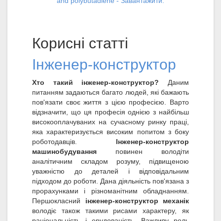
and polybutadiene - Завантажити.
Корисні статті
Інженер-конструктор
Хто такий інженер-конструктор?
Даним
питанням задаються багато людей, які бажають
пов'язати своє життя з цією професією. Варто
відзначити, що ця професія однією з найбільш
високооплачуваних на сучасному ринку праці,
яка характеризується високим попитом з боку
роботодавців.
Інженер-конструктор
машинобудування
повинен володіти
аналітичним складом розуму, підвищеною
уважністю до деталей і відповідальним
підходом до роботи. Дана діяльність пов'язана з
прорахунками і різноманітним обладнанням.
Першокласний
інженер-конструктор механік
володіє також такими рисами характеру, як
раціональність і ерудованість. Важливу роль