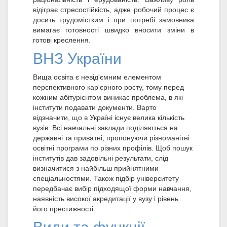
відіграє стресостійкість, адже робочий процес є
досить трудомістким і при потребі замовника
вимагає готовності швидко вносити зміни в
готові креслення.
ВНЗ України
Вища освіта є невід'ємним елементом
перспективного кар'єрного росту, тому перед
кожним абітурієнтом виникає проблема, в які
інститути подавати документи. Варто
відзначити, що в Україні існує велика кількість
вузів. Всі навчальні заклади поділяються на
державні та приватні, пропонуючи різноманітні
освітні програми по різних профілів. Щоб пошук
інститутів дав задовільні результати, слід
визначитися з найбільш прийнятними
спеціальностями. Також підбір університету
передбачає вибір підходящої форми навчання,
наявність високої акредитації у вузу і рівень
його престижності.