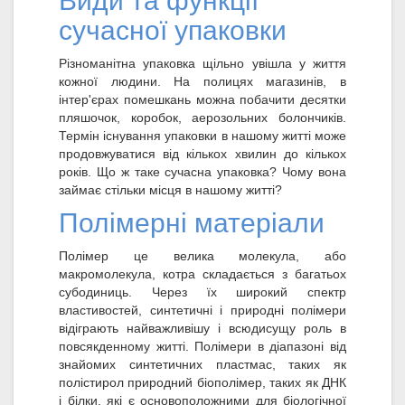
Види та функції
сучасної упаковки
Різноманітна упаковка щільно увішла у життя
кожної людини. На полицях магазинів, в
інтер'єрах помешкань можна побачити десятки
пляшочок, коробок, аерозольних болончиків.
Термін існування упаковки в нашому житті може
продовжуватися від кількох хвилин до кількох
років. Що ж таке сучасна упаковка? Чому вона
займає стільки місця в нашому житті?
Полімерні матеріали
Полімер це велика молекула, або
макромолекула, котра складається з багатьох
субодиниць. Через їх широкий спектр
властивостей, синтетичні і природні полімери
відіграють найважливішу і всюдисущу роль в
повсякденному житті. Полімери в діапазоні від
знайомих синтетичних пластмас, таких як
полістирол природний біополімер, таких як ДНК
і білки, які є основоположними для біологічної