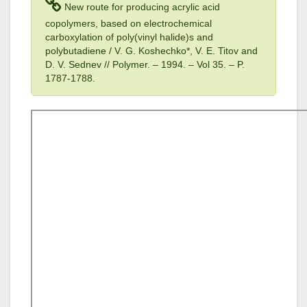
New route for producing acrylic acid
copolymers, based on electrochemical
carboxylation of poly(vinyl halide)s and
polybutadiene / V. G. Koshechko*, V. E. Titov and
D. V. Sednev // Polymer. – 1994
. – Vol 35
. – P.
1787-1788.