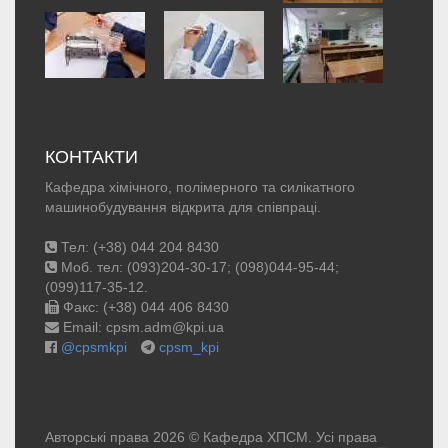
КОНТАКТИ
Кафедра хімічного, полімерного та силікатного
машинобудування відкрита для співпраці.
Тел: (+38) 044 204 8430
Моб. тел: (093)204-30-17; (098)044-95-44;
(099)117-35-12.
Факс: (+38) 044 406 8430
Email: cpsm.adm@kpi.ua
@cpsmkpi
cpsm_kpi
Авторські права 2026 © Кафедра ХПСМ. Усі права