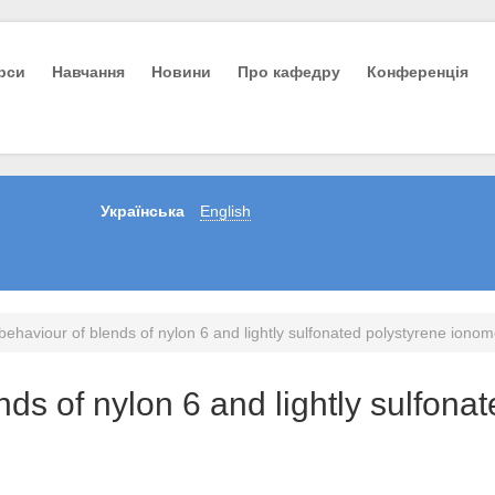
урси
Навчання
Новини
Про кафедру
Конференція
Українська
English
ehaviour of blends of nylon 6 and lightly sulfonated polystyrene ionom
ds of nylon 6 and lightly sulfona