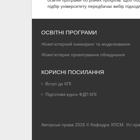
освітні програми по різних профілів. Щоб по
підбір університету передбачає вибір підходя
ОСВІТНІ ПРОГРАМИ
Комп'ютерний інжиніринг та моделювання
Комп'ютерне проектування обладнання
КОРИСНІ ПОСИЛАННЯ
Вступ до КПІ
Підготовчі курси ФДП КПІ
Авторські права 2026 © Кафедра ХПСМ. Усі пра