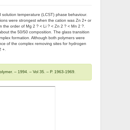
cal solution temperature (LCST) phase behaviour.
tions were strongest when the cation was Zn 2+ or
 the order of Mg 2 ? < Li ? < Zn 2 ? < Mn 2 ?.
about the 50/50 composition. The glass transition
complex formation. Although both polymers were
nce of the complex removing sites for hydrogen
2 +.
Polymer. – 1994
. – Vol 35
. – P. 1963-1969.