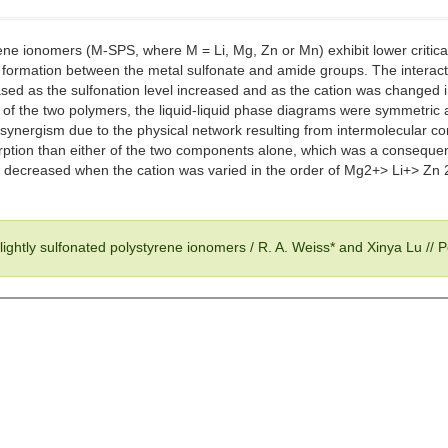
yrene ionomers (M-SPS, where M = Li, Mg, Zn or Mn) exhibit lower criti
x formation between the metal sulfonate and amide groups. The interac
ed as the sulfonation level increased and as the cation was changed in
s of the two polymers, the liquid-liquid phase diagrams were symmetric 
 synergism due to the physical network resulting from intermolecular 
orption than either of the two components alone, which was a conseque
 decreased when the cation was varied in the order of Mg2+> Li+> Zn 
lightly sulfonated polystyrene ionomers / R. A. Weiss* and Xinya Lu // 