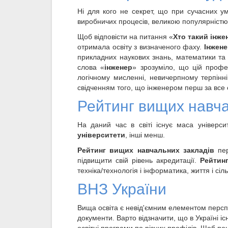
Ні для кого не секрет, що при сучасних ум
виробничих процесів, великою популярністю
Щоб відповісти на питання «
Хто такий інж
отримала освіту з визначеного фаху.
Інжен
прикладних наукових знань, математики та 
слова «
інженер
» зрозуміло, що цій профе
логічному мисленні, невичерпному терпінні
свідченням того, що інженером перш за все 
Рейтинг вищих навча
На даний час в світі існує маса універси
університети
, інші менш.
Рейтинг вищих навчальних закладів
пер
підвищити свій рівень акредитації.
Рейтин
техніка/технологія і інформатика, життя і сі
ВНЗ України
Вища освіта є невід'ємним елементом перспе
документи. Варто відзначити, що в Україні іс