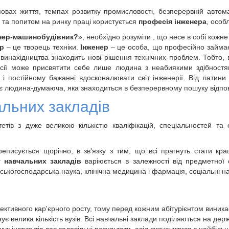
овах життя, темпах розвитку промисловості, безперервній автомат
 та попитом на ринку праці користується
професія інженера
, особ
енер-машинобудівник?
», необхідно розуміти , що несе в собі кожне
ер
– це творець техніки.
Інженер
– це особа, що професійно займає
винахідництва знаходить нові рішення технічних проблем. Тобто,
сії може присвятити себе лише людина з неабиякими здібностям
 і постійному бажанні вдосконалювати світ інженерії. Від латини 
є людина-думаюча, яка знаходиться в безперервному пошуку відпові
льних закладів
тетів з дуже великою кількістю кваліфікацій, спеціальностей та
еписується щорічно, в зв'язку з тим, що всі прагнуть стати кращ
г навчальних закладів
варіюється в залежності від предметної 
льськогосподарська наука, клінічна медицина і фармація, соціальні н
ктивного кар'єрного росту, тому перед кожним абітурієнтом виникає
нує велика кількість вузів. Всі навчальні заклади поділяються на дер