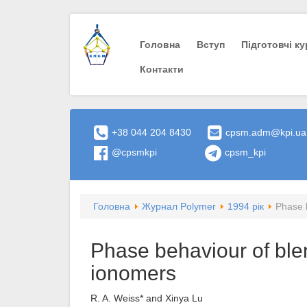
Головна
Вступ
Пiдготовчi к
Контакти
+38 044 204 8430
cpsm.adm@kpi.ua
@cpsmkpi
cpsm_kpi
Головна
Журнал Polymer
1994 рік
Phase b
Phase behaviour of blen
ionomers
R. A. Weiss* and Xinya Lu