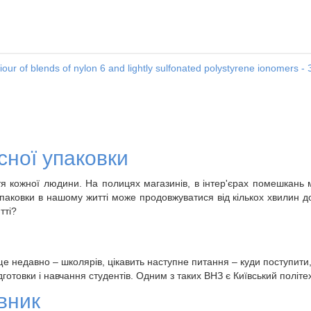
our of blends of nylon 6 and lightly sulfonated polystyrene ionomers -
сної упаковки
тя кожної людини. На полицях магазинів, в інтер'єрах помешкань
паковки в нашому житті може продовжуватися від кількох хвилин до
тті?
ще недавно – школярів, цікавить наступне питання – куди поступити, 
дготовки і навчання студентів. Одним з таких ВНЗ є Київський політех
вник