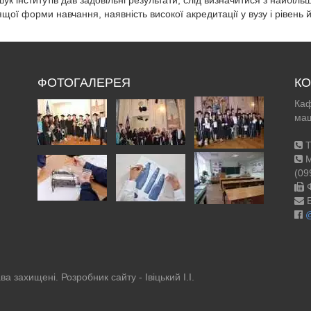
шук інститутів дав задовільні результати, слід визначитися з найбі
щої форми навчання, наявність високої акредитації у вузу і рівень 
ФОТОГАЛЕРЕЯ
КО
Каф
маш
Т
М
(09
Ф
E
ва захищені. Розробник сайту -
Івіцький І.І.