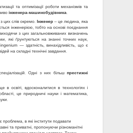
изації та оптимізації роботи механізмів та
ливо
інженера-машинобудівника
.
 з цих слів окремо.
Інженер
– це людина, яка
ться інженерією, тобто на основі поєднання
 виходячи з цих загальновживаних визначень
и, які ґрунтуються на знанні точних наук,
ingenium — здатність, винахідливість, що є
дей на складні технічні завдання.
 спеціалізацій. Одні з них більш
престижні
е в освіті, вдосконалитися в технологіях і
області, це природничі науки і математика,
ауки.
 проблема, в які інститути подавати
жавні та приватні, пропонуючи різноманітні