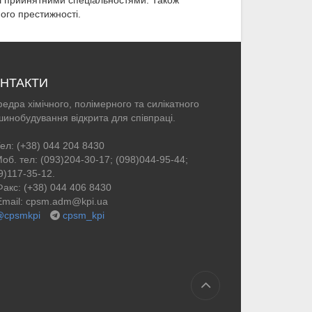
льш прийнятними спеціальностями. Також
його престижності.
НТАКТИ
едра хімічного, полімерного та силікатного
инобудування відкрита для співпраці.
ел: (+38) 044 204 8430
об. тел: (093)204-30-17; (098)044-95-44;
9)117-35-12.
акс: (+38) 044 406 8430
mail: cpsm.adm@kpi.ua
@cpsmkpi
cpsm_kpi