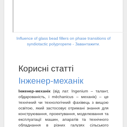
Influence of glass bead fillers on phase transitions of
syndiotactic polypropene - Завантажити.
Корисні статті
Інженер-механік
Інженер-механік
(від лат. Ingenium – талант,
обдарованість, і mēchanicus – механік) – це
технічний чи технологічний фахівець з вищою
освітою, який застосовує отримані знання для
конструювання, проектування, моделювання та
експлуатації машин, апаратів та технічного
обладнання в різних галузях сільського