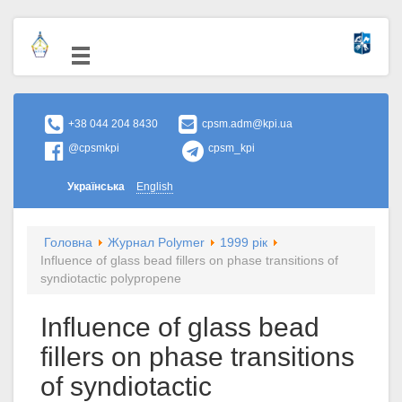
+38 044 204 8430
cpsm.adm@kpi.ua
@cpsmkpi
cpsm_kpi
Українська
English
Головна
Журнал Polymer
1999 рік
Influence of glass bead fillers on phase transitions of
syndiotactic polypropene
Influence of glass bead
fillers on phase transitions
of syndiotactic