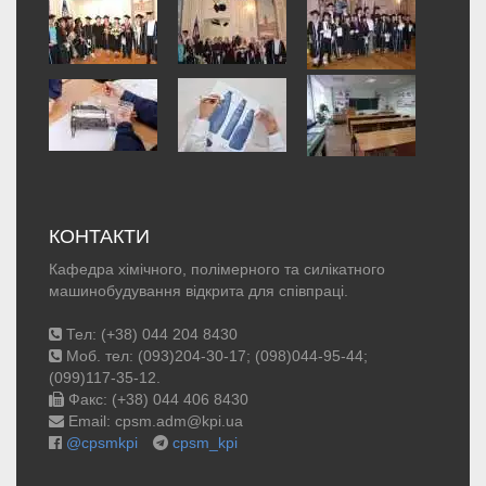
КОНТАКТИ
Кафедра хімічного, полімерного та силікатного
машинобудування відкрита для співпраці.
Тел: (+38) 044 204 8430
Моб. тел: (093)204-30-17; (098)044-95-44;
(099)117-35-12.
Факс: (+38) 044 406 8430
Email: cpsm.adm@kpi.ua
@cpsmkpi
cpsm_kpi