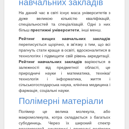
навчальних закладів
На даний час в світі існує маса університетів з
дуже великою кількістю кваліфікацій,
спеціальностей та спеціалізацій. Одні з них
більш
престижні університети
, інші менш.
Рейтинг вищих навчальних закладів
переписується щорічно, в зв'язку з тим, що всі
прагнуть стати краще в освіті, вдосконалитися в
технологіях і підвищити свій рівень акредитації.
Рейтинг навчальних закладів
варіюється в
залежності від предметної області, це
природничі науки і математика, техніка/
технологія і інформатика, життя і
сільськогосподарська наука, клінічна медицина і
фармація, соціальні науки.
Полімерні матеріали
Полімер це велика молекула, або
макромолекула, котра складається з багатьох
субодиниць. Через їх широкий спектр
властивостей, синтетичні і природні полімери