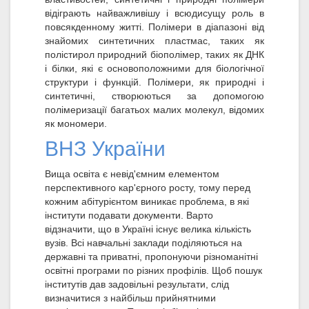
відіграють найважливішу і всюдисущу роль в
повсякденному житті. Полімери в діапазоні від
знайомих синтетичних пластмас, таких як
полістирол природний біополімер, таких як ДНК
і білки, які є основоположними для біологічної
структури і функцій. Полімери, як природні і
синтетичні, створюються за допомогою
полімеризації багатьох малих молекул, відомих
як мономери.
ВНЗ України
Вища освіта є невід'ємним елементом
перспективного кар'єрного росту, тому перед
кожним абітурієнтом виникає проблема, в які
інститути подавати документи. Варто
відзначити, що в Україні існує велика кількість
вузів. Всі навчальні заклади поділяються на
державні та приватні, пропонуючи різноманітні
освітні програми по різних профілів. Щоб пошук
інститутів дав задовільні результати, слід
визначитися з найбільш прийнятними