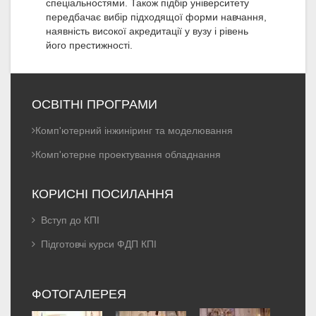
спеціальностями. Також підбір університету
передбачає вибір підходящої форми навчання,
наявність високої акредитації у вузу і рівень
його престижності.
ОСВІТНІ ПРОГРАМИ
Комп'ютерний інжиніринг та моделювання
Комп'ютерне проектування обладнання
КОРИСНІ ПОСИЛАННЯ
Вступ до КПІ
Підготовчі курси ФДП КПІ
ФОТОГАЛЕРЕЯ