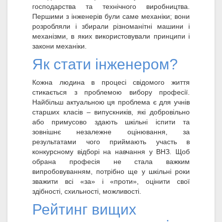
господарства та технічного виробництва.
Першими з інженерів були саме механіки; вони
розробляли і збирали різноманітні машини і
механізми, в яких використовували принципи і
закони механіки.
Як стати інженером?
Кожна людина в процесі свідомого життя
стикається з проблемою вибору професії.
Найбільш актуальною ця проблема є для учнів
старших класів – випускників, які добровільно
або примусово здають шкільні іспити та
зовнішнє незалежне оцінювання, за
результатами чого приймають участь в
конкурсному відборі на навчання у ВНЗ. Щоб
обрана професія не стала важким
випробовуванням, потрібно ще у шкільні роки
зважити всі «за» і «проти», оцінити свої
здібності, схильності, можливості.
Рейтинг вищих