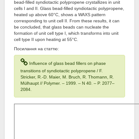
bead-filled syndiotactic polypropene crystallizes in unit
cells I and II. Glass bead-filled syndiotactic polypropene,
heated up above 60°C, shows a WAXS pattern
corresponding to unit cell II. From these results, it can
be concluded, that glass beads can nucleate the
formation of unit cell type I, which transforms into unit
cell type II upon heating at 55°C.
Посилання на статтю:
Influence of glass bead fillers on phase
transitions of syndiotactic polypropene / F.
Stricker, R.-D. Maier, M. Bruch, R. Thomann, R.
Mülhaupt // Polymer. – 1999. – N 40. – P. 2077–
2084.