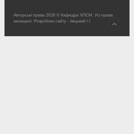
Авторські права 2026 © Кафедра ХПСМ. Усі права
захищені. Розробник сайту -
Івіцький І.І.