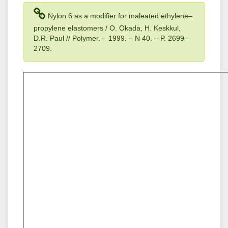
Nylon 6 as a modifier for maleated ethylene–
propylene elastomers / O. Okada, H. Keskkul,
D.R. Paul // Polymer. – 1999. – N 40. – P. 2699–
2709.