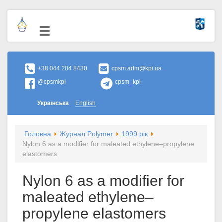
+38 044 204 8430
cpsm.adm@kpi.ua
@cpsmkpi
cpsm_kpi
Українська
English
Головна
Журнал Polymer
1999 рік
Nylon 6 as a modifier for maleated ethylene–propylene
elastomers
Nylon 6 as a modifier for
maleated ethylene–
propylene elastomers