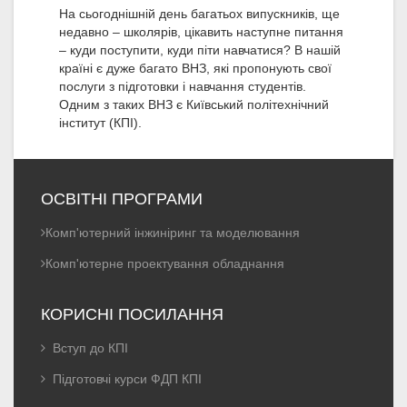
На сьогоднішній день багатьох випускників, ще
недавно – школярів, цікавить наступне питання
– куди поступити, куди піти навчатися? В нашій
країні є дуже багато ВНЗ, які пропонують свої
послуги з підготовки і навчання студентів.
Одним з таких ВНЗ є Київський політехнічний
інститут (КПІ).
ОСВІТНІ ПРОГРАМИ
Комп'ютерний інжиніринг та моделювання
Комп'ютерне проектування обладнання
КОРИСНІ ПОСИЛАННЯ
Вступ до КПІ
Підготовчі курси ФДП КПІ