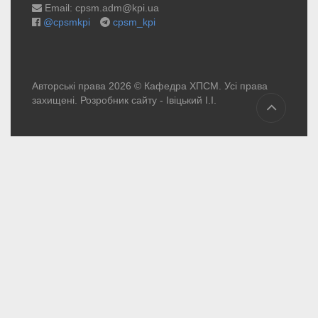
Email: cpsm.adm@kpi.ua
@cpsmkpi
cpsm_kpi
Авторські права 2026 © Кафедра ХПСМ. Усі права
захищені. Розробник сайту -
Івіцький І.І.