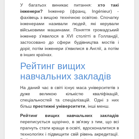
У багатьох виникає питання:
хто такі
інженери?
Інженер (франц. Ingénieur) -
фахівець з вищою технічною освітою. Спочатку
інженерами називали людей, які керували
військовими машинами. Поняття громадський
інженер з'явилося в XVI столітті в Голландії,
застосовано до сфери будівництва мостів і
доріг, потім інженери з'явилися в Англії, а потім
в інших країнах.
Рейтинг вищих
навчальних закладів
На даний час в світі існує маса університетів з
дуже великою кількістю кваліфікацій,
спеціальностей та спеціалізацій. Одні з них
більш
престижні університети
, інші менш.
Рейтинг вищих навчальних закладів
переписується щорічно, в зв'язку з тим, що всі
прагнуть стати краще в освіті, вдосконалитися в
технологіях і підвищити свій рівень акредитації.