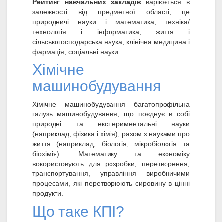
Рейтинг навчальних закладів
варіюється в
залежності від предметної області, це
природничі науки і математика, техніка/
технологія і інформатика, життя і
сільськогосподарська наука, клінічна медицина і
фармація, соціальні науки.
Хімічне
машинобудування
Хімічне машинобудування багатопрофільна
галузь машинобудування, що поєднує в собі
природні та експериментальні науки
(наприклад, фізика і хімія), разом з науками про
життя (наприклад, біологія, мікробіологія та
біохімія). Математику та економіку
вокористовують для розробки, перетворення,
транспортування, управління виробничими
процесами, які перетворюють сировину в цінні
продукти.
Що таке КПІ?