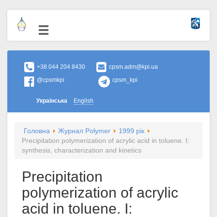
+38 044 204 8430
cpsm.adm@kpi.ua
@cpsmkpi
cpsm_kpi
Українська
English
Головна
Журнал Polymer
1999 рік
Precipitation polymerization of acrylic acid in toluene. I:
synthesis, characterization and kinetics
Precipitation
polymerization of acrylic
acid in toluene. I: