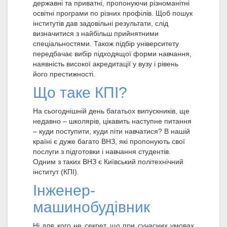
державні та приватні, пропонуючи різноманітні
освітні програми по різних профілів. Щоб пошук
інститутів дав задовільні результати, слід
визначитися з найбільш прийнятними
спеціальностями. Також підбір університету
передбачає вибір підходящої форми навчання,
наявність високої акредитації у вузу і рівень
його престижності.
Що таке КПІ?
На сьогоднішній день багатьох випускників, ще
недавно – школярів, цікавить наступне питання
– куди поступити, куди піти навчатися? В нашій
країні є дуже багато ВНЗ, які пропонують свої
послуги з підготовки і навчання студентів.
Одним з таких ВНЗ є Київський політехнічний
інститут (КПІ).
Інженер-
машинобудівник
Ні для кого не секрет, що при сучасних умовах