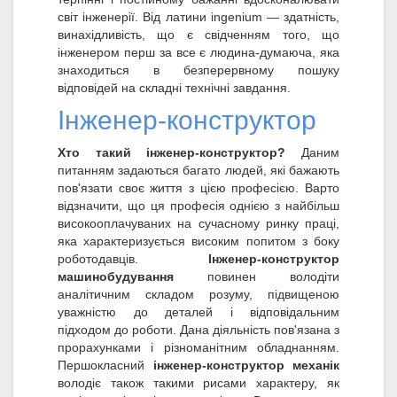
світ інженерії. Від латини ingenium — здатність,
винахідливість, що є свідченням того, що
інженером перш за все є людина-думаюча, яка
знаходиться в безперервному пошуку
відповідей на складні технічні завдання.
Інженер-конструктор
Хто такий інженер-конструктор?
Даним
питанням задаються багато людей, які бажають
пов'язати своє життя з цією професією. Варто
відзначити, що ця професія однією з найбільш
високооплачуваних на сучасному ринку праці,
яка характеризується високим попитом з боку
роботодавців.
Інженер-конструктор
машинобудування
повинен володіти
аналітичним складом розуму, підвищеною
уважністю до деталей і відповідальним
підходом до роботи. Дана діяльність пов'язана з
прорахунками і різноманітним обладнанням.
Першокласний
інженер-конструктор механік
володіє також такими рисами характеру, як