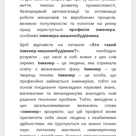
життя, темпах розвитку промисловості,
безперервній автоматизації та оптимізації
роботи механізмів та виробничих процесів,
великою популярністю та попитом на ринку
праці користується
професія інженера
,
особливо
інженера-машинобудівника
.
Щоб відповісти на питання «
Хто такий
інженер-машинобудівник?
», необхідно
розуміти , що несе в собі кожне з цих слів
окремо.
Інженер
– це людина, яка отримала
освіту з визначеного фаху.
Інженер
– це
творець техніки.
Інженер
– це особа, що
професійно займається інженерією, тобто на
основі поєднання прикладних наукових знань,
математики та винахідництва знаходить нові
рішення технічних проблем. Тобто, виходячи з
цих загальновживаних визначень слова
«
інженер
» зрозуміло, що цій професії може
присвятити себе лише людина з неабиякими
здібностями, які ґрунтуються на знанні точних
наук, логічному мисленні, невичерпному
терпінні і постійному бажанні вдосконалювати