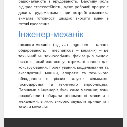
раціональність і ерудованість. Важливу роль
відіграє стресостійкість, адже робочий процес є
досить трудомістким і при потребі замовника
вимагає готовності швидко вносити зміни в
готові креслення.
Інженер-механік
Інженер-механік
(від лат. Ingenium – талант,
обдарованість, і mēchanicus – механік) – це
технічний чи технологічний фахівець з вищою
освітою, який застосовує отримані знання для
конструювання, проектування, моделювання та
експлуатації машин, апаратів та технічного
обладнання в різних галузях сільського
господарства та технічного виробництва.
Першими з інженерів були саме механіки; вони
розробляли і збирали різноманітні машини і
механізми, в яких використовували принципи і
закони механіки.