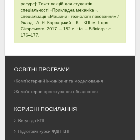
ресурс]: Текст лекцій для студентів
спеціальності «Прикладна механіка»,
спеціалізації «Машини і технології паковання» /
Уклад.: А. Я. Карвацький – К. : КПІ ім. Ігоря
Сікорського, 2017. – 182 с. : іл. – Бібліогр.: с.
176–177.
ОСВІТНІ ПРОГРАМИ
Комп'ютерний інжиніринг та моделювання
Комп'ютерне проектування обладнання
КОРИСНІ ПОСИЛАННЯ
Вступ до КПІ
Підготовчі курси ФДП КПІ