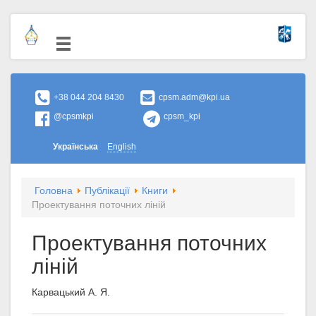
+38 044 204 8430
cpsm.adm@kpi.ua
@cpsmkpi
cpsm_kpi
Українська
English
Головна
Публікації
Книги
Проектування поточних ліній
Проектування поточних
ліній
Карвацький А. Я.