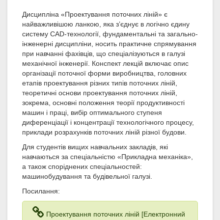
Дисципліна «Проектування поточних ліній» є
найважливішою ланкою, яка з’єднує в логічно єдину
систему CAD-технології, фундаментальні та загально-
інженерні дисципліни, носить практичне спрямування
при навчанні фахівців, що спеціалізуються в галузі
механічної інженерії. Конспект лекцій включає опис
організації поточної форми виробництва, головних
етапів проектування різних типів поточних ліній,
теоретичні основи проектування поточних ліній,
зокрема, основні положення теорії продуктивності
машин і праці, вибір оптимального ступеня
диференціації і концентрації технологічного процесу,
приклади розрахунків поточних ліній різної будови.
Для студентів вищих навчальних закладів, які
навчаються за спеціальністю «Прикладна механіка»,
а також споріднених спеціальностей:
машинобудування та будівельної галузі.
Посилання:
Проектування поточних ліній [Електронний