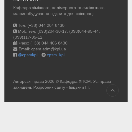
Кафедра хімічного, полімерного та силікатного
машинобудування відкрита для співпраці.
Тел: (+38) 044 204 8430
Моб. тел: (093)204-30-17; (098)044-95-44;
(099)117-35-12.
Факс: (+38) 044 406 8430
Email: cpsm.adm@kpi.ua
@cpsmkpi
cpsm_kpi
Авторські права 2026 © Кафедра ХПСМ. Усі права
захищені. Розробник сайту -
Івіцький І.І.