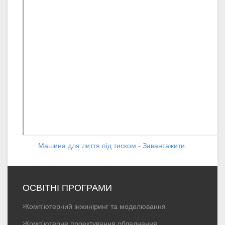
Машина для лиття під тиском - Завантажити.
ОСВІТНІ ПРОГРАМИ
Комп'ютерний інжиніринг та моделювання
Комп'ютерне проектування обладнання