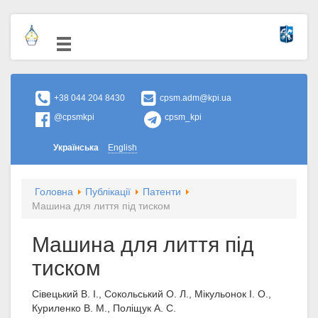
+38 044 204 8430
cpsm.adm@kpi.ua
@cpsmkpi
cpsm_kpi
Українська
English
Головна
Публікації
Патенти
Машина для лиття під тиском
Машина для лиття під
тиском
Сівецький В. І., Сокольський О. Л., Мікульонок І. О.,
Куриленко В. М., Поліщук А. С.