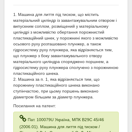
1. Машина для лиття під тиском, що містить
матеріальний циліндр із завантажувальним отвором і
випускним соплом, розміщений у матеріальному
циліндрі з можливістю обертання порожнистий
пластикаційний шнек, у порожнині якого з можливістю
осьового руху розташовано плунжер, а також
гідросистему руху плунжера, яка відрізняється тим,
що плунжер з боку завантажувального отвору
матеріального циліндра споряджено поршнем, а
гідросистему руху плунжера сполучено з порожниною
пластикаційного шнека.
2. Машина за п. 1, яка відрізняється тим, що
порожнину пластикаційного шнека виконано
ступінчастою, при цьому поршень виконано
діаметром більшим за діаметр плунжера.
Посилання на патент:
Пат. 100079U Україна, МПК B29C 45/46
(2006.01). Машина для лиття під тиском /