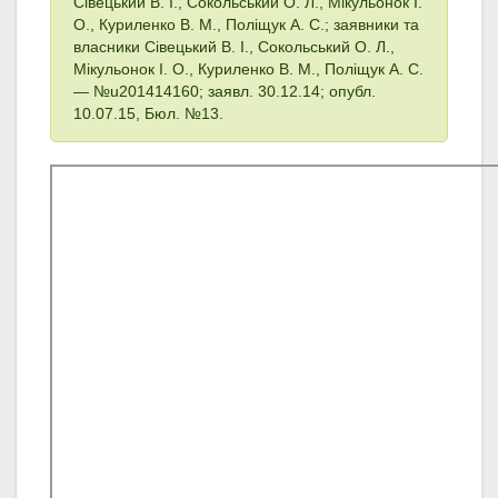
Сівецький В. І., Сокольський О. Л., Мікульонок І.
О., Куриленко В. М., Поліщук А. С.; заявники та
власники Сівецький В. І., Сокольський О. Л.,
Мікульонок І. О., Куриленко В. М., Поліщук А. С.
— №u201414160; заявл. 30.12.14; опубл.
10.07.15, Бюл. №13.