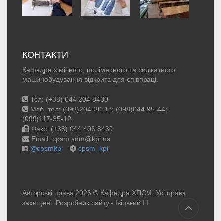
КОНТАКТИ
Кафедра хімічного, полімерного та силікатного
машинобудування відкрита для співпраці.
Тел: (+38) 044 204 8430
Моб. тел: (093)204-30-17; (098)044-95-44;
(099)117-35-12.
Факс: (+38) 044 406 8430
Email: cpsm.adm@kpi.ua
@cpsmkpi
cpsm_kpi
Авторські права 2026 © Кафедра ХПСМ. Усі права
захищені. Розробник сайту -
Івіцький І.І.