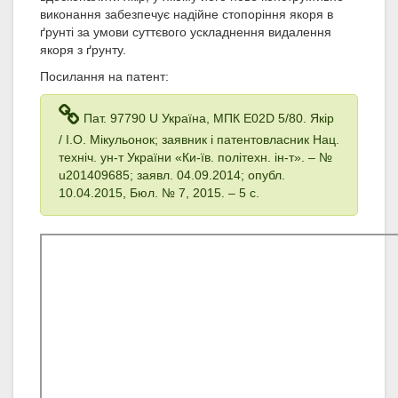
виконання забезпечує надійне стопоріння якоря в
ґрунті за умови суттєвого ускладнення видалення
якоря з ґрунту.
Посилання на патент:
Пат. 97790 U Україна, МПК E02D 5/80. Якір
/ І.О. Мікульонок; заявник і патентовласник Нац.
техніч. ун-т України «Ки-їв. політехн. ін-т». – №
u201409685; заявл. 04.09.2014; опубл.
10.04.2015, Бюл. № 7, 2015. – 5 с.