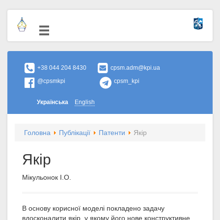
+38 044 204 8430
cpsm.adm@kpi.ua
@cpsmkpi
cpsm_kpi
Українська
English
Головна
Публікації
Патенти
Якір
Якір
Мікульонок І.О.
В основу корисної моделі покладено задачу
вдосконалити якір, у якому його нове конструктивне